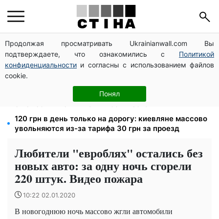
Продолжая просматривать Ukrainianwall.com Вы
8 451 грн вместо пакета малыша: Пенсионный фонд
подтверждаете, что ознакомились с
Политикой
объяснил, как получить деньги
конфиденциальности
и согласны с использованием файлов
Пенсия для III группы инвалидности с 1 сентября: от
cookie.
2595 до 10 625 грн — кто сколько получит
100 000 грн за 18 месяцев: Укрзализныця отменила
Понял
ежемесячные выплаты мобилизованным
120 грн в день только на дорогу: киевляне массово
увольняются из-за тарифа 30 грн за проезд
Любители "евроблях" остались без
новых авто: за одну ночь сгорели
220 штук. Видео пожара
10:22 02.01.2020
В новогоднюю ночь массово жгли автомобили