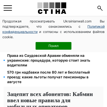
Продолжая просматривать Ukrainianwall.com Вы
Тарифы на воду взлетели до 91,24 грн/куб, газ
подтверждаете, что ознакомились с
Политикой
может достичь 15 грн: коммунальные цены в
августе
конфиденциальности
и согласны с использованием файлов
cookie.
Субсидии отменят, льготы на коммуналку
аннулируют: ПФУ проверяет доходы пенсионеров в
Понял
августе
Права из Саудовской Аравии обменяли на
украинские: процедура, которую стоит знать
водителям
570 грн надбавки после 80 лет и бесплатный
проезд: какие льготы получат пенсионеры в
августе
Зацепит всех абонентов: Кабмин
ввел новые правила для
мобильных операторов