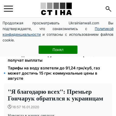
Продолжая просматривать Ukrainianwall.com Вы
1-2 набора гигиены на семью: UNICEF раздает
подтверждаете, что ознакомились с
Политикой
помощь в Запорожской области в августе
конфиденциальности
и согласны с использованием файлов
Студенты-заочники и вечерники теряют отсрочку
cookie.
от мобилизации: кого призовут в августе
2000 грн в квартал от фонда США: люди с
Понял
инвалидностью I-II группы и пенсионеры 60+
получат выплаты
Тарифы на воду взлетели до 91,24 грн/куб, газ
может достичь 15 грн: коммунальные цены в
августе
"Я благодарю всех": Премьер
Гончарук обратился к украинцам
16:57 16.01.2020
Навсегда в наших сердцах