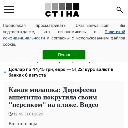
Продолжая просматривать Ukrainianwall.com Вы
Мост Метро частично перекроют 7-10 августа:
подтверждаете, что ознакомились с
Политикой
водителям Киева советуют планировать объезд
конфиденциальности
и согласны с использованием файлов
1500 списанных, 500 уехали сразу: обыски в
cookie.
Мукачевском ТЦК и ВВК
Студенты-заочники и вечерники теряют отсрочку
Понял
от мобилизации: кого призовут в августе
Доллар по 44,45 грн, евро — 51,22: курс валют в
банках 6 августа
Какая милашка: Дорофеева
аппетитно покрутила своим
"персиком" на пляже. Видео
12:45 31.01.2020
Вот это танцы