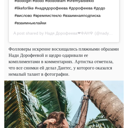
#dodogirl #dodo #dodoteam #vremyaisteklo
#likeforlike #надядорофеева #дорофеева #додо
#вислово #времяистекло #взаимнаяподписка
#взаимныелайки
A post shared by
Надя Дорофеева❤ФАН🌹
(@nadya.do.do) on
Фолловеры искренне восхищались пляжными образами
Нади Дорофеевой и щедро одаривали ее
комплиментами в комментариях. Артистка отметила,
что все снимки ей делал Дантес, у которого оказался
немалый талант в фотографии.