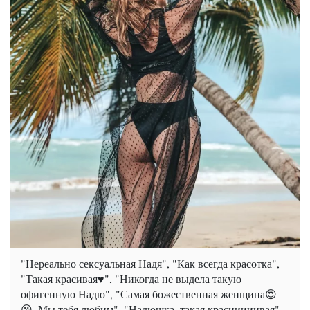
"Нереально сексуальная Надя", "Как всегда красотка",
"Такая красивая♥️", "Никогда не выдела такую
офигенную Надю", "Самая божественная женщина😍
😘, Мы тебя любим", "Надюшка, такая красииииивая".