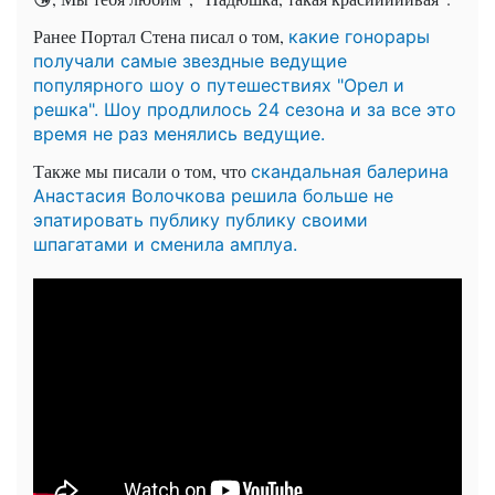
Ранее Портал Стена писал о том,
какие гонорары
получали самые звездные ведущие
популярного шоу о путешествиях "Орел и
решка". Шоу продлилось 24 сезона и за все это
время не раз менялись ведущие.
Также мы писали о том, что
скандальная балерина
Анастасия Волочкова решила больше не
эпатировать публику публику своими
шпагатами и сменила амплуа.