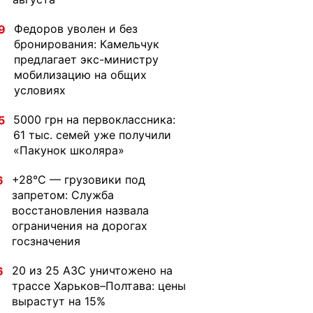
Федоров уволен и без
9
бронирования: Камельчук
предлагает экс-министру
мобилизацию на общих
условиях
5000 грн на первоклассника:
5
61 тыс. семей уже получили
«Пакунок школяра»
+28°C — грузовики под
6
запретом: Служба
восстановления назвала
ограничения на дорогах
госзначения
20 из 25 АЗС уничтожено на
6
трассе Харьков–Полтава: цены
вырастут на 15%