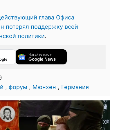
действующий глава Офиса
ан потерял поддержку всей
нской политики
.
Читайте нас у
Google News
ogle
9
ий
,
форум
,
Мюнхен
,
Германия