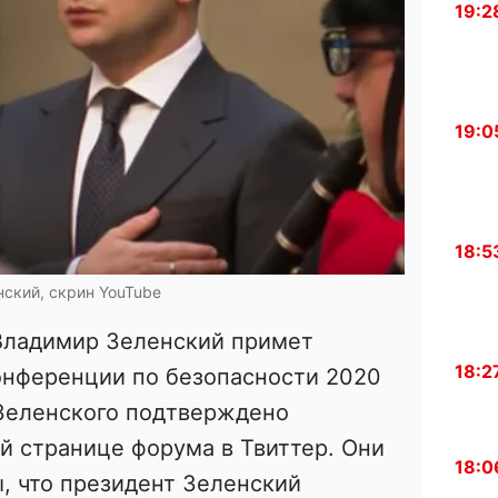
19:2
19:0
18:5
нский, скрин YouTube
Владимир Зеленский примет
18:2
онференции по безопасности 2020
е Зеленского подтверждено
й странице форума в Твиттер. Они
18:0
ы, что президент Зеленский