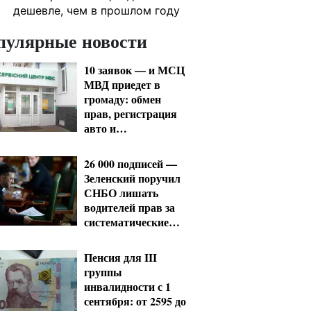
дешевле, чем в прошлом году
пулярные новости
10 заявок — и МСЦ
МВД приедет в
громаду: обмен
прав, регистрация
авто и
международное
удостоверение
26 000 подписей —
Зеленский поручил
СНБО лишать
водителей прав за
систематические
нарушения
Пенсия для III
группы
инвалидности с 1
сентября: от 2595 до