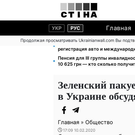
Главная
УКР
РУС
Продолжая просматривать Ukrainianwall.com Вы подт
10 заявок — и МСЦ МВД приедет 
регистрация авто и международ
Пенсия для III группы инвалиднос
10 625 грн — кто сколько получи
Зеленский паку
в Украине обсу
Главная
»
Общество
17:09 10.02.2020