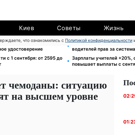
Киев
Советы
Жизнь
верждаете, что ознакомились с
Политикой конфиденциальности
и
в громаду: обмен прав,
26 000 подписей — Зелен
ное удостоверение
водителей прав за систем
ти с 1 сентября: от 2595 до
Зарплаты учителей +20%, 
т
повышает выплаты с сент
По
ет чемоданы: ситуацию
дят на высшем уровне
02:2
01:2