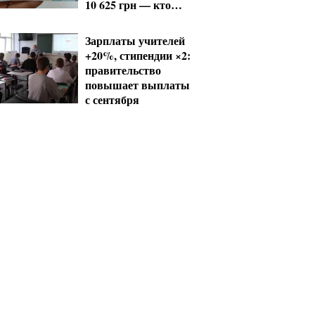
10 625 грн — кто
сколько получит
Зарплаты учителей
+20%, стипендии ×2:
правительство
повышает выплаты
с сентября