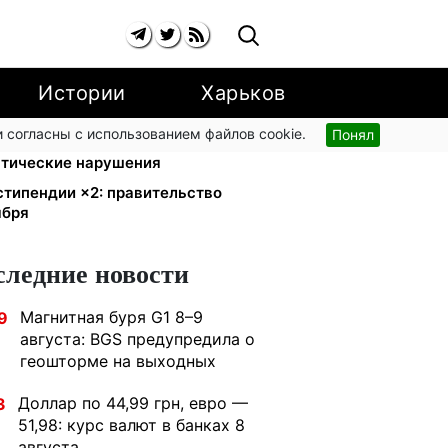
Истории
Харьков
 согласны с использованием файлов cookie.
Понял
ский поручил СНБО лишать
атические нарушения
стипендии ×2: правительство
ября
следние новости
Магнитная буря G1 8–9
9
августа: BGS предупредила о
геошторме на выходных
Доллар по 44,99 грн, евро —
3
51,98: курс валют в банках 8
августа