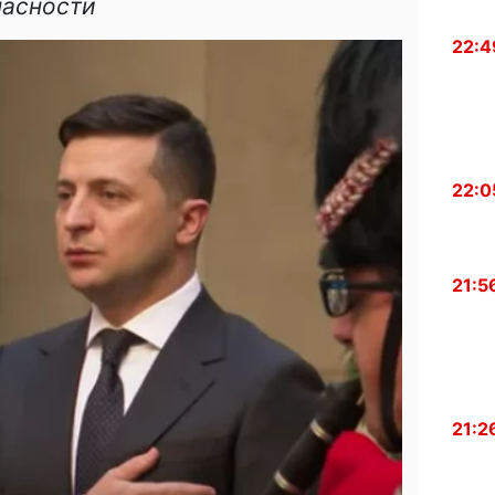
пасности
22:4
22:0
21:5
21:2