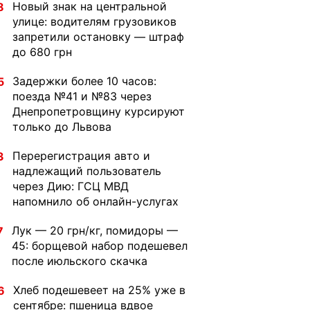
Новый знак на центральной
8
улице: водителям грузовиков
запретили остановку — штраф
до 680 грн
Задержки более 10 часов:
5
поезда №41 и №83 через
Днепропетровщину курсируют
только до Львова
Перерегистрация авто и
3
надлежащий пользователь
через Дию: ГСЦ МВД
напомнило об онлайн-услугах
Лук — 20 грн/кг, помидоры —
7
45: борщевой набор подешевел
после июльского скачка
Хлеб подешевеет на 25% уже в
6
сентябре: пшеница вдвое