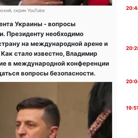
20:4
нский, скрин YouTube
ента Украины - вопросы
и. Президенту необходимо
страну на международной арене и
20:2
 Как стало известно, Владимир
тие в международной конференции
даться вопросы безопасности.
20:0
19:5