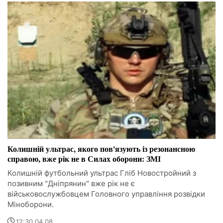
Колишній ультрас, якого пов'язують із резонансною
справою, вже рік не в Силах оборони: ЗМІ
Колишній футбольний ультрас Гліб Новостройний з
позивним "Дніпрянин" вже рік не є
військовослужбовцем Головного управління розвідки
Міноборони.
12:30 04.08