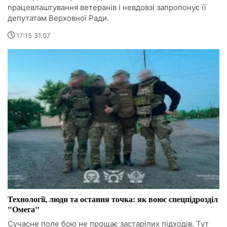
працевлаштування ветеранів і невдовзі запропонує її
депутатам Верховної Ради.
17:15 31.07
Технології, люди та остання точка: як воює спецпідрозділ
"Омега"
Сучасне поле бою не прощає застарілих підходів. Тут