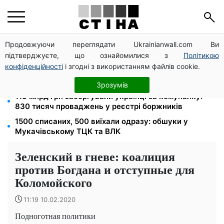
Продовжуючи переглядати Ukrainianwall.com Ви
100 000 грн за 18 місяців: Укрзалізниця скасувала
підтверджуєте, що ознайомилися з
Політикою
щомісячні виплати мобілізованим
конфіденційності
і згодні з використанням файлів cookie.
120 грн на день лише на дорогу: кияни масово
звільняються через тариф 30 грн за проїзд
Зрозумів
113 млрд грн заборгували українці за комуналку:
830 тисяч проваджень у реєстрі боржників
1500 списаних, 500 виїхали одразу: обшуки у
Мукачівському ТЦК та ВЛК
Зеленский в гневе: коалиция
против Богдана и отступные для
Коломойского
11:19 10.02.2020
Подноготная политики