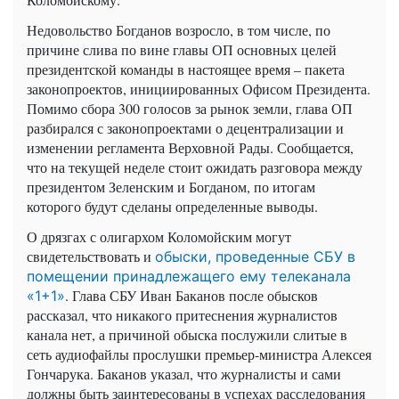
Недовольство Богданов возросло, в том числе, по
причине слива по вине главы ОП основных целей
президентской команды в настоящее время – пакета
законопроектов, инициированных Офисом Президента.
Помимо сбора 300 голосов за рынок земли, глава ОП
разбирался с законопроектами о децентрализации и
изменении регламента Верховной Рады. Сообщается,
что на текущей неделе стоит ожидать разговора между
президентом Зеленским и Богданом, по итогам
которого будут сделаны определенные выводы.
О дрязгах с олигархом Коломойским могут
свидетельствовать и
обыски, проведенные СБУ в
помещении принадлежащего ему телеканала
. Глава СБУ Иван Баканов после обысков
«1+1»
рассказал, что никакого притеснения журналистов
канала нет, а причиной обыска послужили слитые в
сеть аудиофайлы прослушки премьер-министра Алексея
Гончарука. Баканов указал, что журналисты и сами
должны быть заинтересованы в успехах расследования