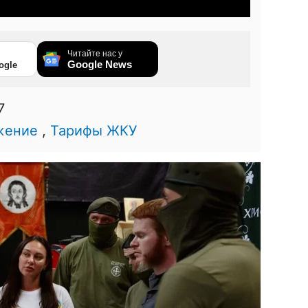
Читайте нас у
Google News
ogle
7
жение
,
Тарифы ЖКУ