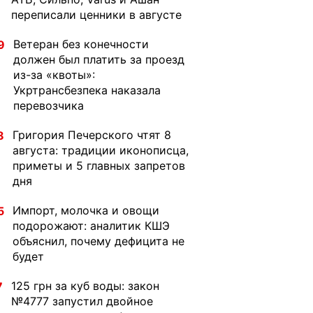
переписали ценники в августе
Ветеран без конечности
9
должен был платить за проезд
из-за «квоты»:
Укртрансбезпека наказала
перевозчика
Григория Печерского чтят 8
8
августа: традиции иконописца,
приметы и 5 главных запретов
дня
Импорт, молочка и овощи
5
подорожают: аналитик КШЭ
объяснил, почему дефицита не
будет
125 грн за куб воды: закон
7
№4777 запустил двойное