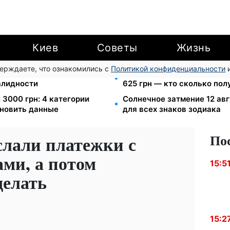
Киев
Советы
Жизнь
верждаете, что ознакомились с
Политикой конфиденциальности
и
ю для ветеранов хотят
Пенсия по инвалидности III
валидности
625 грн — кто сколько пол
 3000 грн: 4 категории
Солнечное затмение 12 авг
новить данные
для всех знаков зодиака
По
лали платежки с
ми, а потом
15:5
делать
15:2