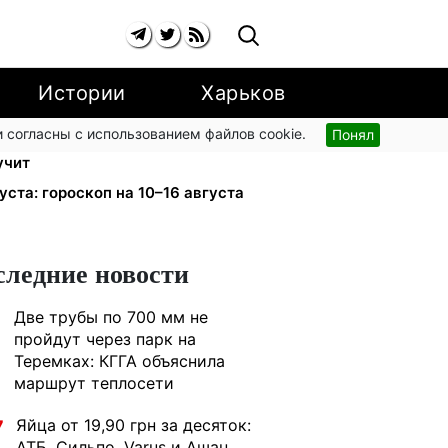
Истории
Харьков
 согласны с использованием файлов cookie.
Понял
 группы с сентября: от 2595 до 10
учит
уста: гороскоп на 10–16 августа
следние новости
Две трубы по 700 мм не
1
пройдут через парк на
Теремках: КГГА объяснила
маршрут теплосети
Яйца от 19,90 грн за десяток:
7
АТБ, Сильпо, Varus и Ашан