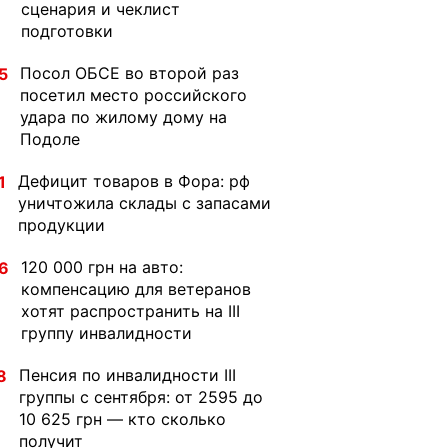
сценария и чеклист
подготовки
Посол ОБСЕ во второй раз
5
посетил место российского
удара по жилому дому на
Подоле
Дефицит товаров в Фора: рф
1
уничтожила склады с запасами
продукции
120 000 грн на авто:
6
компенсацию для ветеранов
хотят распространить на III
группу инвалидности
Пенсия по инвалидности III
8
группы с сентября: от 2595 до
10 625 грн — кто сколько
получит