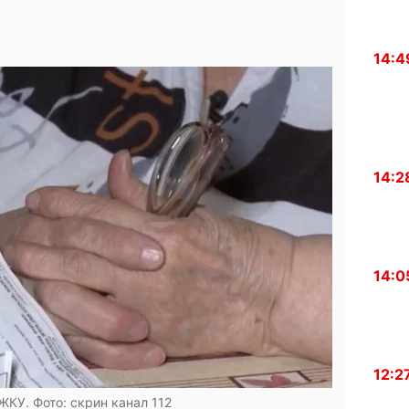
14:4
14:2
14:0
12:2
ЖКУ. Фото: скрин канал 112