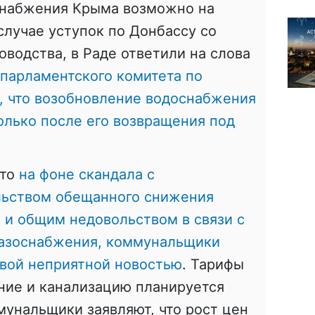
снабжения Крыма возможно на
случае уступок по Донбассу со
оводства, в Раде ответили на слова
парламентского комитета по
, что возобновление водоснабжения
олько после его возвращения под
что
на фоне скандала с
льством обещанного снижения
% и общим недовольством в связи с
газоснабжения, коммунальщики
вой неприятной новостью
. Тарифы
ние и канализацию планируется
мунальщики заявляют, что рост цен