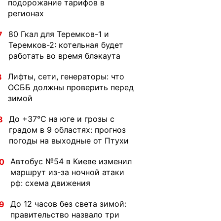
подорожание тарифов в
регионах
80 Гкал для Теремков-1 и
7
Теремков-2: котельная будет
работать во время блэкаута
Лифты, сети, генераторы: что
3
ОСББ должны проверить перед
зимой
До +37°C на юге и грозы с
8
градом в 9 областях: прогноз
погоды на выходные от Птухи
Автобус №54 в Киеве изменил
0
маршрут из-за ночной атаки
рф: схема движения
До 12 часов без света зимой:
9
правительство назвало три