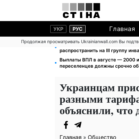
Главная
УКР
РУС
Продолжая просматривать Ukrainianwall.com Вы подт
120 000 грн на авто: компенсаци
распространить на III группу ин
Выплаты ВПЛ в августе — 2000 и
переселенцев должны срочно об
Украинцам прис
разными тарифа
объяснили, что 
Главная
»
Общество