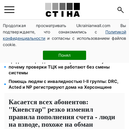
Продолжая просматривать Ukrainianwall.com Вы
Новый знак на центральной улице: водителям
подтверждаете, что ознакомились с
Политикой
грузовиков запретили остановку — штраф до 680
грн
конфиденциальности
и согласны с использованием файлов
cookie.
Ночной тариф на свет 2,16 грн/кВт-ч: экономия до
540 грн в месяц с сентября
Понял
Цифровизация дел и ВВК: юрист Танасийчук —
почему проверки ТЦК не работают без смены
системы
Помощь людям с инвалидностью I-II группы: DRC,
Acted и NP регистрируют дома на Херсонщине
Касается всех абонентов:
"Киевстар" резко изменил
правила пополнения счета - люди
на взводе, похоже на обман