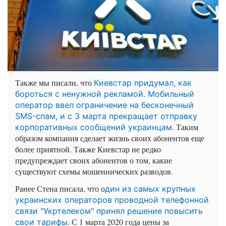
Также мы писали, что
Киевстар придумал, как
бороться с ненужной рекламой. Мобильный
оператор ввел ограничение на бесконечный
SMS-спам, и с 3 марта прекращает отправку
. Таким
корпоративных сообщений украинцам
образом компания сделает жизнь своих абонентов еще
более приятной. Также Киевстар не редко
предупреждает своих абонентов о том, какие
существуют схемы мошеннических разводов.
Ранее Стена писала, что о
дин из самых крупных
украинских операторов проводной телефонной
связи "Укртелеком" принял решение повысить
. С 1 марта 2020 года цены за
свои тарифы