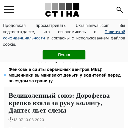
Продолжая просматривать Ukrainianwall.com Вы
Тарифы Киевстар и Vodafone подешевели до 50%:
подтверждаете, что ознакомились с
Политикой
сколько стоит связь в августе
конфиденциальности
и согласны с использованием файлов
До 19 400 грн на дрова: ПФУ принимает заявления
cookie.
на субсидию для владельцев печного отопления
Бензин от 77,90 грн, дизель до 97,90: цены на
Понял
топливо на АЗС 8 августа не изменились
Фейковые сайты сервисных центров МВД:
мошенники выманивают деньги у водителей перед
выездом за границу
Великолепный союз: Дорофеева
крепко взяла за руку коллегу,
Дантес льет слезы
13:07 10.03.2020