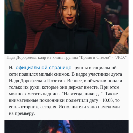
Надя Дорофеева, кадр из клипа группы "Время и Стекло" - "ЛОХ"
На
группы в социальной
официальной странице
сети появился милый снимок. В кадре участники дуэта
Надя Дорофеева и Позитив. Вернее, в объектив попали
только их руки, которые они держат вместе. При этом
можно заметить надпись: "Навсегда, никогда". Также
внимательные поклонники подметили дату - 10.03, то
есть - вторник, сегодня. Исполнители явно намекнули
на премьеру.