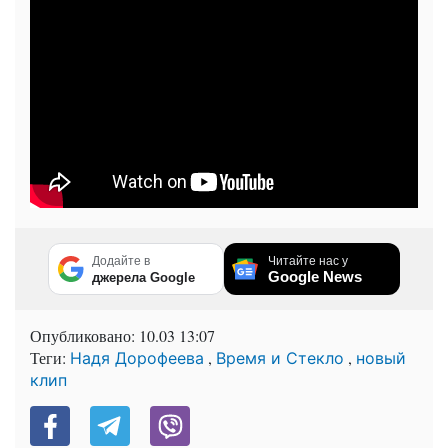
Додайте в
Читайте нас у
Google News
джерела Google
Опубликовано:
10.03 13:07
Теги:
,
,
Надя Дорофеева
Время и Стекло
новый
клип