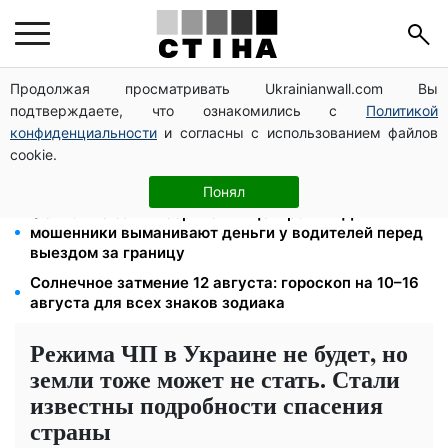
Продолжая просматривать Ukrainianwall.com Вы
Церковный праздник 9 августа: апостол Матфий,
подтверждаете, что ознакомились с
Политикой
три строгих запрета Успенского поста и приметы на
зиму
конфиденциальности
и согласны с использованием файлов
cookie.
Зарплата 30 000 грн — пенсия 11 500 грн: ПФУ
объяснил формулу расчета выплат в 2026 году
Понял
Фейковые сайты сервисных центров МВД:
мошенники выманивают деньги у водителей перед
выездом за границу
Солнечное затмение 12 августа: гороскоп на 10–16
августа для всех знаков зодиака
Режима ЧП в Украине не будет, но
земли тоже может не стать. Стали
известны подробности спасения
страны