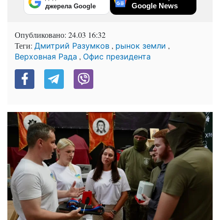
Google News
джерела Google
Опубликовано:
24.03 16:32
Теги:
,
,
Дмитрий Разумков
рынок земли
,
Верховная Рада
Офис президента