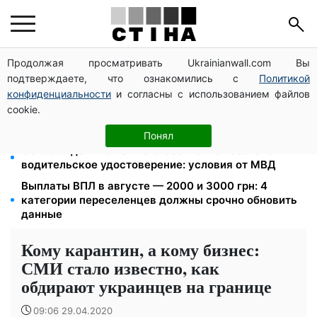
Продолжая просматривать Ukrainianwall.com Вы
125 грн за куб воды: закон №4777 запустил двойное
подтверждаете, что ознакомились с
Политикой
подорожание тарифов в регионах
конфиденциальности
и согласны с использованием файлов
Новый знак на центральной улице: водителям
cookie.
грузовиков запретили остановку — штраф до 680
грн
Понял
Освобожденные из плена бесплатно восстановят
водительское удостоверение: условия от МВД
Выплаты ВПЛ в августе — 2000 и 3000 грн: 4
категории переселенцев должны срочно обновить
данные
Кому карантин, а кому бизнес:
СМИ стало известно, как
обдирают украинцев на границе
09:06 29.04.2020