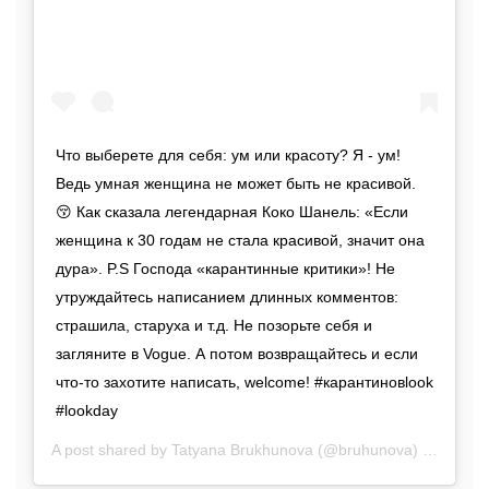
Что выберете для себя: ум или красоту? Я - ум!
Ведь умная женщина не может быть не красивой.
😚 Как сказала легендарная Коко Шанель: «Если
женщина к 30 годам не стала красивой, значит она
дура». P.S Господа «карантинные критики»! Не
утруждайтесь написанием длинных комментов:
страшила, старуха и т.д. Не позорьте себя и
загляните в Vogue. А потом возвращайтесь и если
что-то захотите написать, welcome! #карантиновlook
#lookday
A post shared by
Tatyana Brukhunova
(@bruhunova) on
May 1