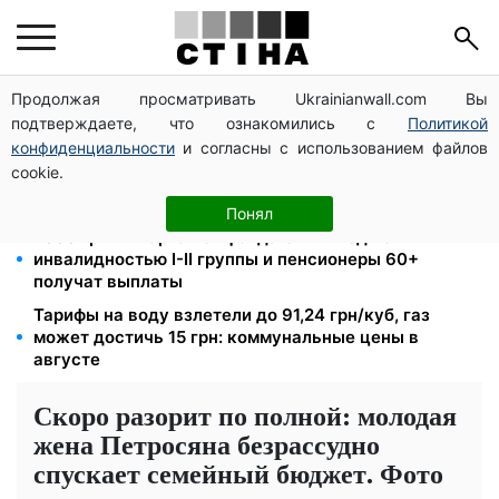
Продолжая просматривать Ukrainianwall.com Вы
Директор ДОЗ Киева Татьяна Мостепан:
подтверждаете, что ознакомились с
Политикой
Демографический кризис нуждается в новых
решениях уже сегодня
конфиденциальности
и согласны с использованием файлов
cookie.
Пенсионная реформа в сентябре: добровольные
накопления и пересмотр спецпенсий судей
Понял
2000 грн в квартал от фонда США: люди с
инвалидностью I-II группы и пенсионеры 60+
получат выплаты
Тарифы на воду взлетели до 91,24 грн/куб, газ
может достичь 15 грн: коммунальные цены в
августе
Скоро разорит по полной: молодая
жена Петросяна безрассудно
спускает семейный бюджет. Фото