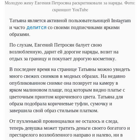
Молодую жену Евгения Петросяна раскритиковали за наряды. Фото:
скриншот YouTube
Татьяна является активной пользовательницей
Instagram
и часто
со своими подписчиками яркими
делится
образами.
По слухам, Евгений Петросян балует свою
возлюбленную, дарит ей дорогие наряды, возит на
отдых за границу и покупает дорогую косметику.
В последнее время на странице Татьяны можно увидеть
много свежих снимков в модных образах. На недавно
опубликованном снимке она позирует на камеру в
ярком малиновом плаще, под которым видно платье с
цветочным принтом коричневого цвета. Татьяна для
образа подобрала коричневые туфли, сумочку и
завершила свой образ стильным платком.
От пухленькой провинциалки не осталось и следа,
теперь девушка может тратить деньги своего богатого и
престарелого возлюбленного направо и налево, ни в