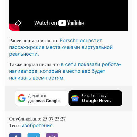
Ранее портал писал что
Porsche оснастит
пассажирские места очками виртуальной
реальности.
Также портал писал что
в сети показали робота-
наливатора, который вместо вас будет
наливать всем гостям.
Додайте в
Читайте нас у
Google News
джерела Google
Опубликовано:
25.07 23:27
Теги:
изобретения