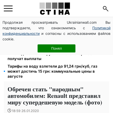
Продолжая просматривать Ukrainianwall.com Вы
1-2 набора гигиены на семью: UNICEF раздает
подтверждаете, что ознакомились с
Политикой
помощь в Запорожской области в августе
конфиденциальности
и согласны с использованием файлов
Студенты-заочники и вечерники теряют отсрочку
cookie.
от мобилизации: кого призовут в августе
2000 грн в квартал от фонда США: люди с
Понял
инвалидностью I-II группы и пенсионеры 60+
получат выплаты
Тарифы на воду взлетели до 91,24 грн/куб, газ
может достичь 15 грн: коммунальные цены в
августе
Обречен стать "народным"
автомобилем: Renault представил
миру супердешевую модель (фото)
18:59 26.01.2020