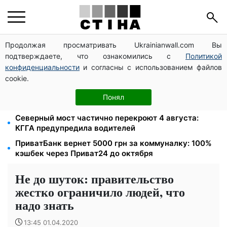
Продолжая просматривать Ukrainianwall.com Вы
ПФУ и Минветеранов утвердили Порядок
подтверждаете, что ознакомились с
Политикой
взаимодействия: единый алгоритм для
специалистов сопровождения ветеранов
конфиденциальности
и согласны с использованием файлов
cookie.
Мужчин с тремя детьми хотят мобилизовать:
петиция предлагает отменить автоматическую
Понял
отсрочку
Северный мост частично перекроют 4 августа:
КГГА предупредила водителей
ПриватБанк вернет 5000 грн за коммуналку: 100%
кэшбек через Приват24 до октября
Не до шуток: правительство
жестко ограничило людей, что
надо знать
13:45 01.04.2020