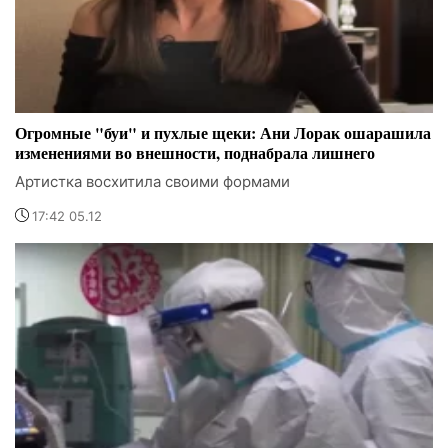
Огромные "буи" и пухлые щеки: Ани Лорак ошарашила
изменениями во внешности, поднабрала лишнего
Артистка восхитила своими формами
17:42 05.12