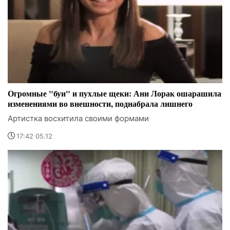
Огромные "буи" и пухлые щеки: Ани Лорак ошарашила
изменениями во внешности, поднабрала лишнего
Артистка восхитила своими формами
17:42 05.12