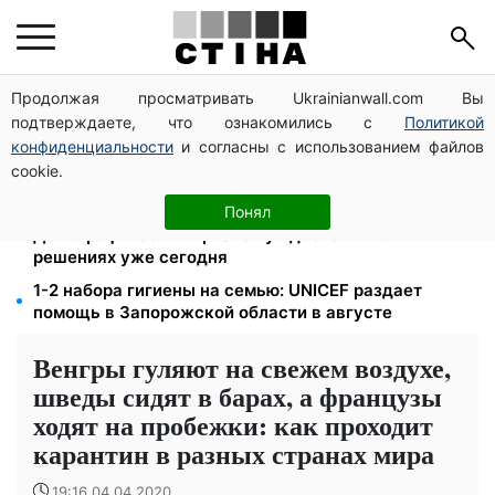
Продолжая просматривать Ukrainianwall.com Вы
200+ тысяч в СЗЧ, миллионы в розыске: Федоров
подтверждаете, что ознакомились с
Политикой
раскрыл план реформы мобилизации и ТЦК
конфиденциальности
и согласны с использованием файлов
120 грн в день только на дорогу: киевляне массово
cookie.
увольняются из-за тарифа 30 грн за проезд
Директор ДОЗ Киева Татьяна Мостепан:
Понял
Демографический кризис нуждается в новых
решениях уже сегодня
1-2 набора гигиены на семью: UNICEF раздает
помощь в Запорожской области в августе
Венгры гуляют на свежем воздухе,
шведы сидят в барах, а французы
ходят на пробежки: как проходит
карантин в разных странах мира
19:16 04.04.2020