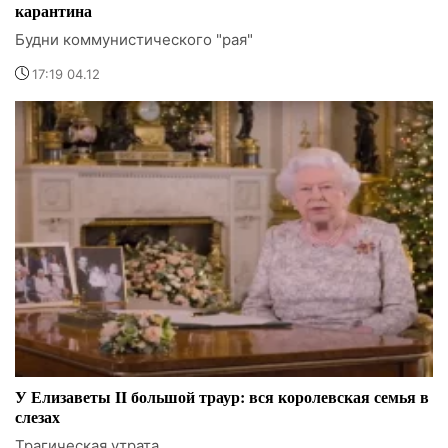
карантина
Будни коммунистического "рая"
17:19 04.12
У Елизаветы II большой траур: вся королевская семья в
слезах
Трагическая утрата