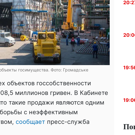
20:2
20:0
19:5
 объекты госимущества. Фото: Громадське
ех объектов госсобственности
108,5 миллионов гривен. В Кабинете
19:0
что такие продажи являются одним
 борьбы с неэффективным
твом,
сообщает
пресс-служба
По