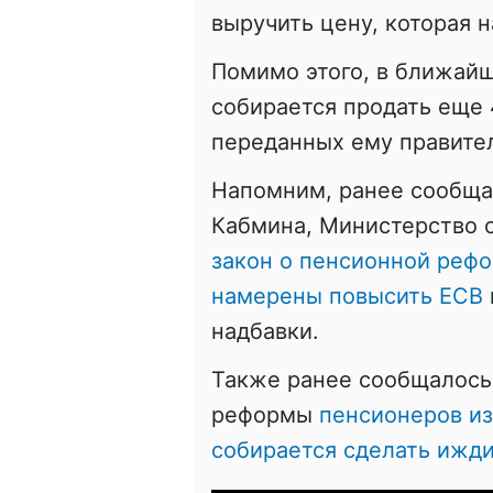
выручить цену, которая 
Помимо этого, в ближай
собирается продать еще 
переданных ему правите
Напомним, ранее сообщал
Кабмина, Министерство 
закон о пенсионной рефор
намерены повысить ЕСВ
надбавки.
Также ранее сообщалось 
реформы
пенсионеров из
собирается сделать ижд