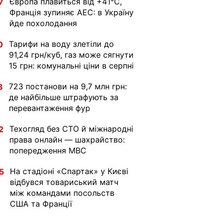
Європа плавиться від +41°C,
7
Франція зупиняє АЕС: в Україну
йде похолодання
Тарифи на воду злетіли до
0
91,24 грн/куб, газ може сягнути
15 грн: комунальні ціни в серпні
723 постанови на 9,7 млн грн:
8
де найбільше штрафують за
перевантаження фур
Техогляд без СТО й міжнародні
2
права онлайн — шахрайство:
попередження МВС
На стадіоні «Спартак» у Києві
5
відбувся товариський матч
між командами посольств
США та Франції