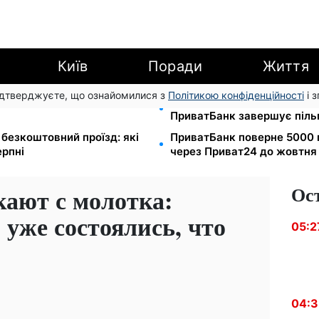
Київ
Поради
Життя
підтверджуєте, що ознайомилися з
Політикою конфіденційності
і 
грн/куб, газ може сягнути
Міжнародні перекази подо
ПриватБанк завершує піль
і безкоштовний проїзд: які
ПриватБанк поверне 5000 
ерпні
через Приват24 до жовтня
Ос
кают с молотка:
уже состоялись, что
05:2
04: