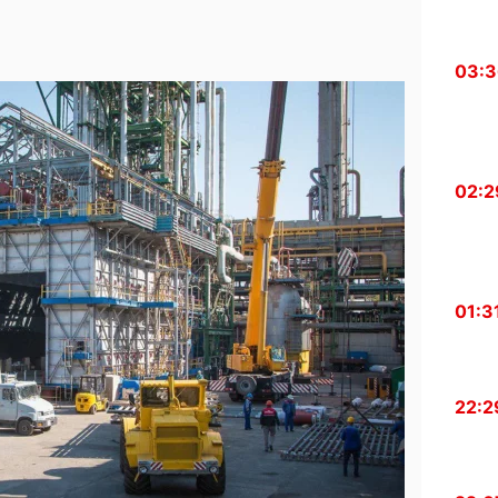
03:
02:2
01:3
22:2