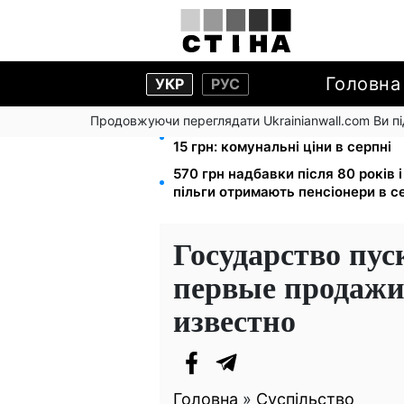
Головна
УКР
РУС
Продовжуючи переглядати Ukrainianwall.com Ви 
Тарифи на воду злетіли до 91,24 
15 грн: комунальні ціни в серпні
570 грн надбавки після 80 років 
пільги отримають пенсіонери в с
Государство пус
первые продажи 
известно
Головна
»
Суспільство