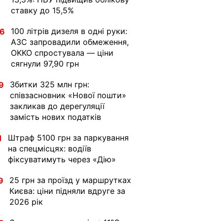
ставку до 15,5%
100 літрів дизеля в одні руки:
36
АЗС запровадили обмеження,
OKKO спростувала — ціни
сягнули 97,90 грн
Збитки 325 млн грн:
9
співзасновник «Нової пошти»
закликав до дерегуляції
замість нових податків
Штраф 5100 грн за паркування
1
на спецмісцях: водіїв
фіксуватимуть через «Дію»
25 грн за проїзд у маршрутках
9
Києва: ціни підняли вдруге за
2026 рік