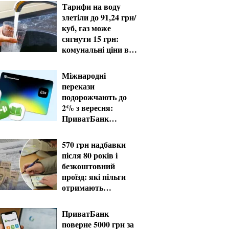
Тарифи на воду
злетіли до 91,24 грн/
куб, газ може
сягнути 15 грн:
комунальні ціни в
серпні
Міжнародні
перекази
подорожчають до
2% з вересня:
ПриватБанк
завершує пільгові
тарифи
570 грн надбавки
після 80 років і
безкоштовний
проїзд: які пільги
отримають
пенсіонери в серпні
ПриватБанк
поверне 5000 грн за