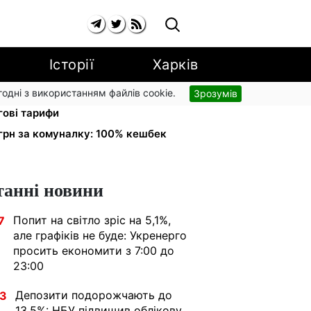
Історії
Харків
згодні з використанням файлів cookie.
Зрозумів
рожчають до 2% з вересня:
гові тарифи
грн за комуналку: 100% кешбек
танні новини
Попит на світло зріс на 5,1%,
7
але графіків не буде: Укренерго
просить економити з 7:00 до
23:00
Депозити подорожчають до
33
13,5%: НБУ підвищив облікову