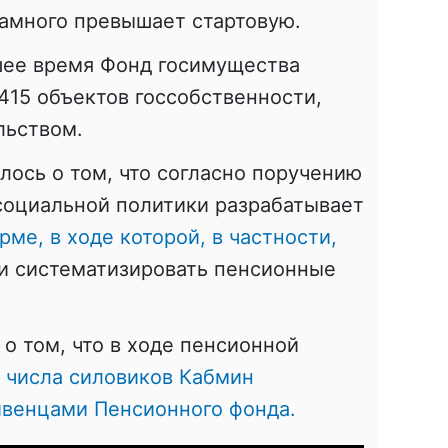
намного превышает стартовую.
шее время Фонд госимущества
415 объектов госсобственности,
льством.
ось о том, что согласно поручению
социальной политики разрабатывает
ме, в ходе которой, в частности,
и систематизировать пенсионные
о том, что в ходе пенсионной
 числа силовиков Кабмин
ивенцами Пенсионного фонда.