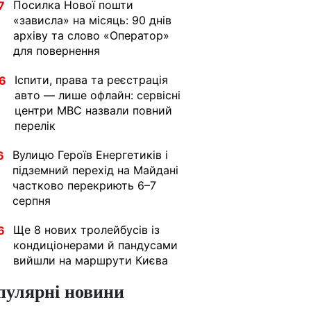
Посилка Нової пошти
7
«зависла» на місяць: 90 днів
архіву та слово «Оператор»
для повернення
Іспити, права та реєстрація
6
авто — лише офлайн: сервісні
центри МВС назвали повний
перелік
Вулицю Героїв Енергетиків і
6
підземний перехід на Майдані
частково перекриють 6–7
серпня
Ще 8 нових тролейбусів із
6
кондиціонерами й пандусами
вийшли на маршрути Києва
пулярні новини