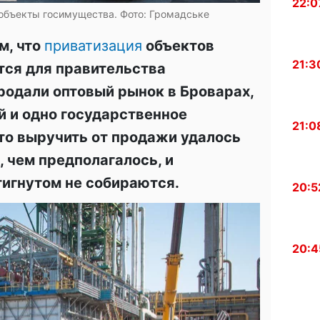
22:0
 объекты госимущества. Фото: Громадське
м, что
приватизация
объектов
21:3
тся для правительства
родали оптовый рынок в Броварах,
й и одно государственное
21:0
что выручить от продажи удалось
 чем предполагалось, и
тигнутом не собираются.
20:5
20:4