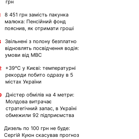
грн
8 451 грн замість пакунка
1
малюка: Пенсійний фонд
пояснив, як отримати гроші
Звільнені з полону безплатно
3
відновлять посвідчення водія:
умови від МВС
+39°C у Києві: температурні
2
рекорди побито одразу в 5
містах України
Дністер обмілів на 4 метри:
9
Молдова витрачає
стратегічний запас, в Україні
обмежили 92 підприємства
Дизель по 100 грн не буде:
1
Сергій Куюн скасував прогноз