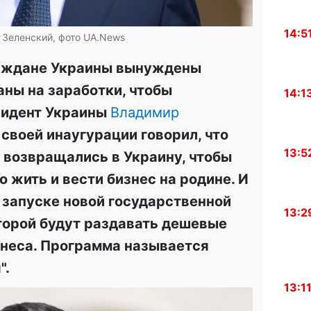
14:5
Зеленский, фото UA.News
раждане Украины вынуждены
аны на заработки, чтобы
14:1
зидент Украины
Владимир
своей инаугурации говорил, что
13:5
и возвращались в Украину, чтобы
 жить и вести бизнес на родине. И
 запуске новой государственной
13:2
торой будут раздавать дешевые
знеса. Программа называется
".
13:1