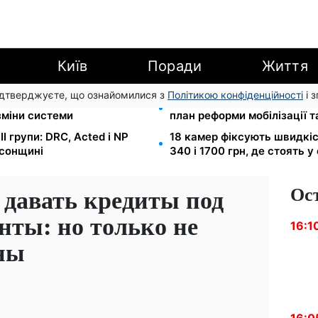
Київ
Поради
Життя
підтверджуєте, що ознайомилися з
Політикою конфіденційності
і 
 Танасійчук — чому
200+ тисяч у СЗЧ, мільйон
зміни системи
план реформи мобілізації 
I групи: DRC, Acted і NP
18 камер фіксують швидкіст
рсонщині
340 і 1700 грн, де стоять у
Ос
 давать кредиты под
нты: но только не
16:1
ны