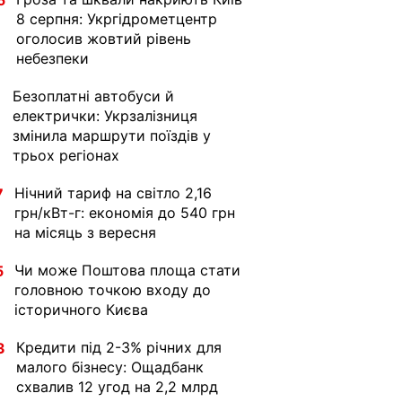
5
8 серпня: Укргідрометцентр
оголосив жовтий рівень
небезпеки
Безоплатні автобуси й
1
електрички: Укрзалізниця
змінила маршрути поїздів у
трьох регіонах
Нічний тариф на світло 2,16
7
грн/кВт-г: економія до 540 грн
на місяць з вересня
Чи може Поштова площа стати
5
головною точкою входу до
історичного Києва
Кредити під 2-3% річних для
3
малого бізнесу: Ощадбанк
схвалив 12 угод на 2,2 млрд