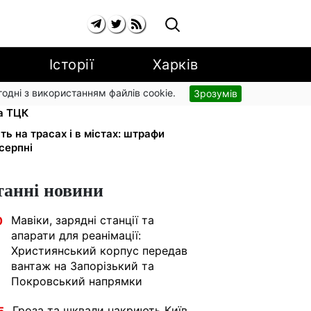
Історії
Харків
згодні з використанням файлів cookie.
Зрозумів
и в розшуку: Федоров розкрив
та ТЦК
ь на трасах і в містах: штрафи
 серпні
танні новини
Мавіки, зарядні станції та
0
апарати для реанімації:
Християнський корпус передав
вантаж на Запорізький та
Покровський напрямки
Гроза та шквали накриють Київ