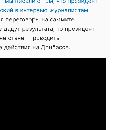
" мы писали о том, что президент
ский в интервью журналистам
бря переговоры на саммите
 дадут результата, то президент
не станет проводить
 действия на Донбассе.