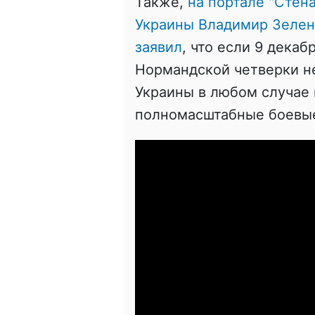
Также,
на портале "Стена
Украины Владимир Зелен
заявил
, что если 9 дека
Нормандской четверки не
Украины в любом случае 
полномасштабные боевые