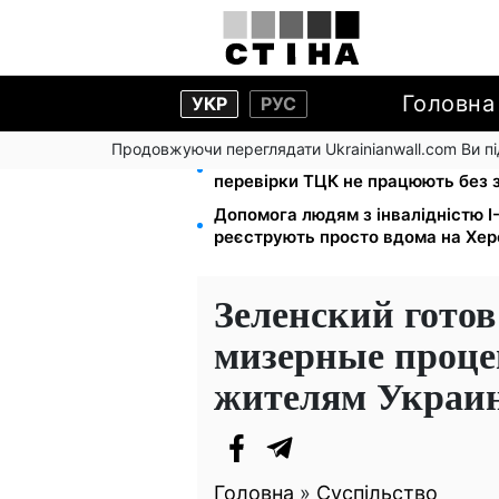
Головна
УКР
РУС
Продовжуючи переглядати Ukrainianwall.com Ви 
Цифровізація справ і ВЛК: юрист
перевірки ТЦК не працюють без 
Допомога людям з інвалідністю I-I
реєструють просто вдома на Хе
Зеленский готов
мизерные проце
жителям Украи
Головна
»
Суспільство