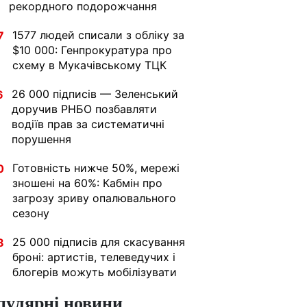
рекордного подорожчання
1577 людей списали з обліку за
7
$10 000: Генпрокуратура про
схему в Мукачівському ТЦК
26 000 підписів — Зеленський
6
доручив РНБО позбавляти
водіїв прав за систематичні
порушення
Готовність нижче 50%, мережі
0
зношені на 60%: Кабмін про
загрозу зриву опалювального
сезону
25 000 підписів для скасування
8
броні: артистів, телеведучих і
блогерів можуть мобілізувати
пулярні новини