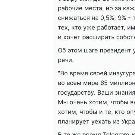
рабочие места, но за каж
снижаться на 0,5%; 9% -
тех, кто уже работает, и
и хочет расширить собст
Об этом шаге президент
речи.
"Во время своей инаугура
во всем мире 65 миллио
государству. Ваши знани
Мы очень хотим, чтобы в
хотим, чтобы и те, кто о
планирует уехать из Укра
В то же время Telegram-к