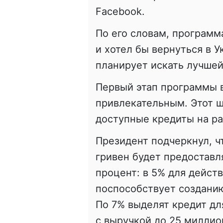
Facebook.
По его словам, программа
и хотел бы вернуться в У
планирует искать лучшей
Первый этап программы 
привлекательным. Этот ш
доступные кредиты на ра
Президент подчеркнул, ч
гривен будет предоставл
процент: в 5% для дейст
поспособствует созданию
По 7% выделят кредит дл
с выручкой до 25 миллио