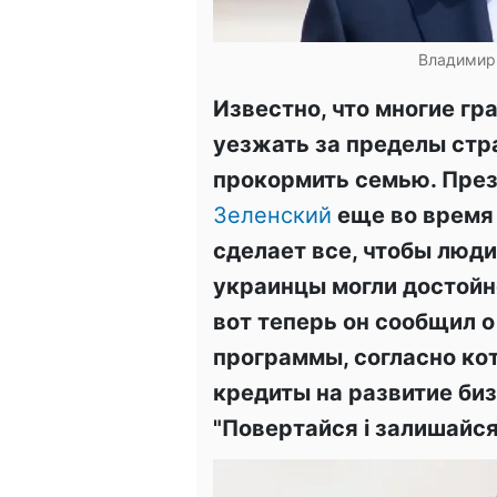
Владимир 
Известно, что многие г
уезжать за пределы стр
прокормить семью. Пре
Зеленский
еще во время 
сделает все, чтобы люд
украинцы могли достойно
вот теперь он сообщил о
программы, согласно ко
кредиты на развитие би
"Повертайся і залишайся