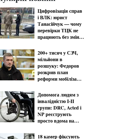
Цифровізація справ
і ВЛК: юрист
Танасійчук — чому
перевірки ТЦК не
працюють без зміни
системи
200+ тисяч у СЗЧ,
мільйони в
розшуку: Федоров
розкрив план
реформи мобілізації
та ТЦК
Допомога людям з
інвалідністю I-II
групи: DRC, Acted і
NP реєструють
просто вдома на
Херсонщині
18 камер фіксують