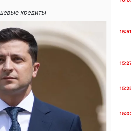
16:0
шевые кредиты
15:5
15:2
15:2
15:0