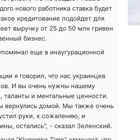
дого нового работника ставка будет
 такое кредитование подойдет для
меет выручку от 25 до 50 млн гривен
венный бизнес.
 упоминал еще в инаугурационной
ции я говорил, что нас украинцев
нов. И вы очень нужны нашему
я, таланты и ментальные ценности.
ы вернулись домой. Мы также очень
пустил руки, к сожалению, и
ины, остались", - сказал Зеленский.
анал "Klymenko Time" отмечает, что