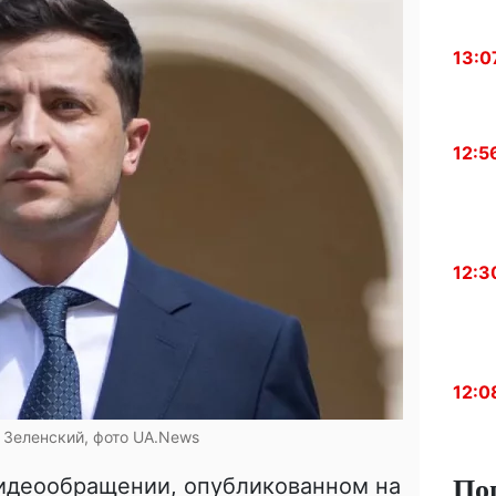
13:0
12:5
12:3
12:0
Зеленский, фото UA.News
По
видеообращении, опубликованном на