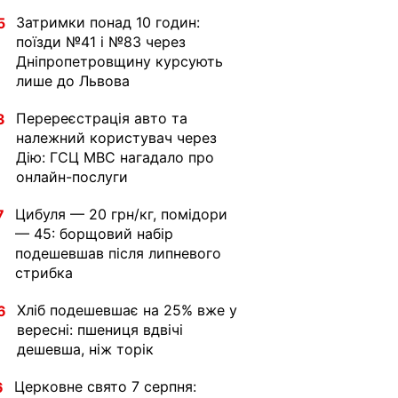
Затримки понад 10 годин:
5
поїзди №41 і №83 через
Дніпропетровщину курсують
лише до Львова
Перереєстрація авто та
3
належний користувач через
Дію: ГСЦ МВС нагадало про
онлайн-послуги
Цибуля — 20 грн/кг, помідори
7
— 45: борщовий набір
подешевшав після липневого
стрибка
Хліб подешевшає на 25% вже у
6
вересні: пшениця вдвічі
дешевша, ніж торік
Церковне свято 7 серпня:
6