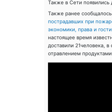
Также в Сети появились 
Также ранее сообщалось 
пострадавших при пожар
экономики, права и гост
настоящее время известн
доставили 21человека, в
отравлением продуктами