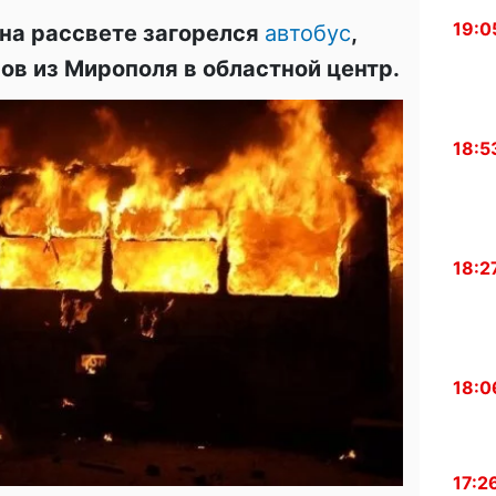
19:0
на рассвете загорелся
автобус
,
в из Мирополя в областной центр.
18:5
18:2
18:0
17:2