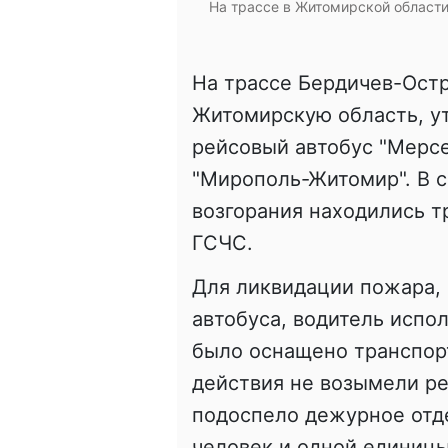
На трассе в Житомирской области
На трассе Бердичев-Остр
Житомирскую область, ут
рейсовый автобус "Мерс
"Мирополь-Житомир". В с
возгорания находились 
ГСЧС.
Для ликвидации пожара, 
автобуса, водитель испо
было оснащено транспорт
действия не возымели рез
подоспело дежурное отд
человек и одной единицы