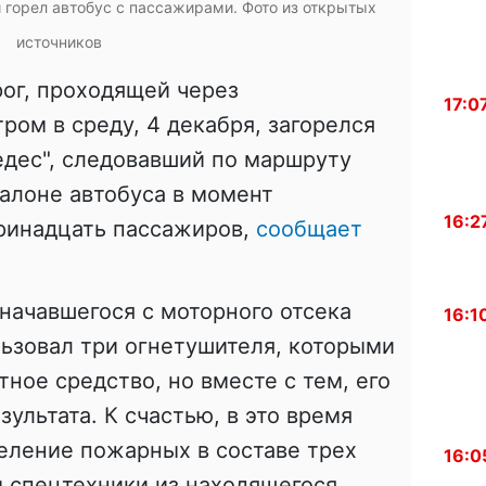
 горел автобус с пассажирами. Фото из открытых
источников
ог, проходящей через
17:0
ром в среду, 4 декабря, загорелся
едес", следовавший по маршруту
алоне автобуса в момент
16:2
тринадцать пассажиров,
сообщает
начавшегося с моторного отсека
16:1
льзовал три огнетушителя, которыми
ное средство, но вместе с тем, его
ультата. К счастью, в это время
еление пожарных в составе трех
16:0
 спецтехники из находящегося