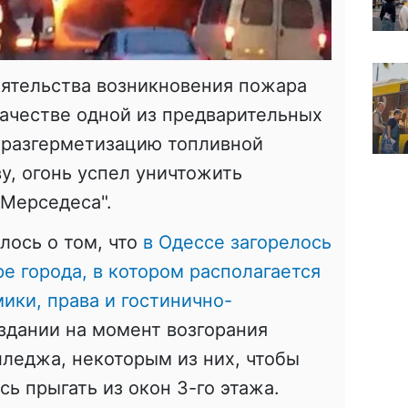
оятельства возникновения пожара
качестве одной из предварительных
 разгерметизацию топливной
у, огонь успел уничтожить
"Мерседеса".
лось о том, что
в Одессе загорелось
е города, в котором располагается
ки, права и гостинично-
здании на момент возгорания
леджа, некоторым из них, чтобы
сь прыгать из окон 3-го этажа.