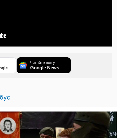
Читайте нас у
Google News
ogle
0
бус