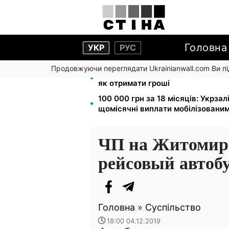
Головна
УКР
РУС
Продовжуючи переглядати Ukrainianwall.com Ви 
8 451 грн замість пакунка малюк
як отримати гроші
100 000 грн за 18 місяців: Укрза
щомісячні виплати мобілізовани
ЧП на Житомирщ
рейсовый автоб
Головна
»
Суспільство
18:00 04.12.2019