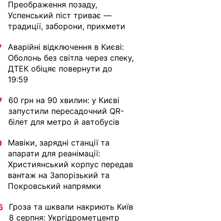
Преображення позаду,
Успенський піст триває —
традиції, заборони, прикмети
Аварійні відключення в Києві:
7
Оболонь без світла через спеку,
ДТЕК обіцяє повернути до
19:59
60 грн на 90 хвилин: у Києві
7
запустили пересадочний QR-
білет для метро й автобусів
Мавіки, зарядні станції та
0
апарати для реанімації:
Християнський корпус передав
вантаж на Запорізький та
Покровський напрямки
Гроза та шквали накриють Київ
5
8 серпня: Укргідрометцентр