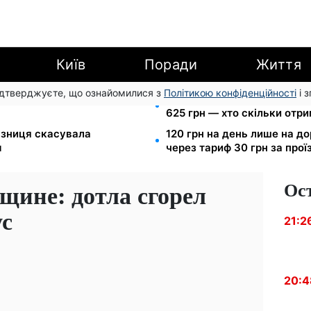
Київ
Поради
Життя
підтверджуєте, що ознайомилися з
Політикою конфіденційності
і 
а: Пенсійний фонд пояснив,
Пенсія для III групи інвалід
625 грн — хто скільки отр
лізниця скасувала
120 грн на день лише на д
м
через тариф 30 грн за прої
Ос
ине: дотла сгорел
ус
21:2
20:4