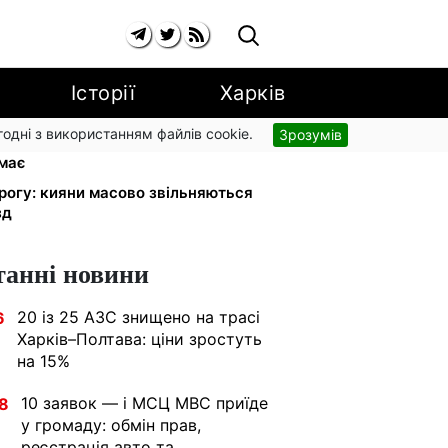
Історії
Харків
згодні з використанням файлів cookie.
Зрозумів
ності з 1 вересня: від 2595 до 10
имає
орогу: кияни масово звільняються
зд
танні новини
20 із 25 АЗС знищено на трасі
6
Харків–Полтава: ціни зростуть
на 15%
10 заявок — і МСЦ МВС приїде
8
у громаду: обмін прав,
реєстрація авто та