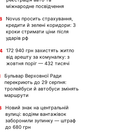
міжнародне посвідчення
Novus просить страхування,
8
кредити й зелені коридори: 3
кроки стримати ціни після
ударів рф
172 940 грн захистять житло
4
від арешту за комуналку: з
жовтня поріг — 432 тисячі
Бульвар Верховної Ради
1
перекриють до 29 серпня:
тролейбуси й автобуси змінять
маршрути
Новий знак на центральній
8
вулиці: водіям вантажівок
заборонили зупинку — штраф
до 680 грн