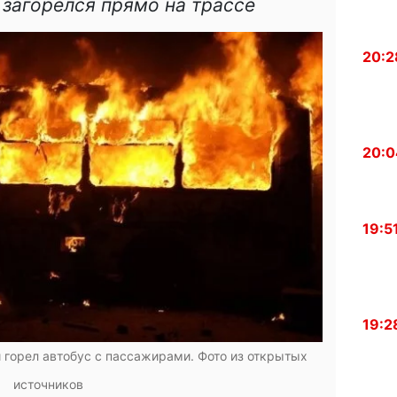
загорелся прямо на трассе
20:2
20:0
19:5
19:2
 горел автобус с пассажирами. Фото из открытых
источников