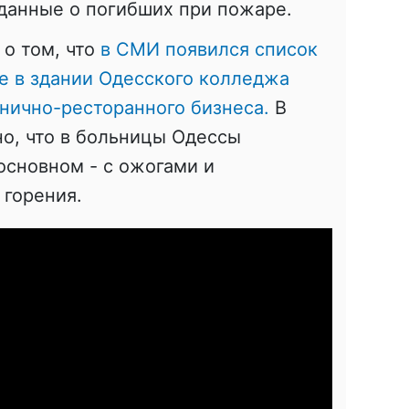
данные о погибших при пожаре.
о том, что
в СМИ появился список
е в здании Одесского колледжа
инично-ресторанного бизнеса.
В
о, что в больницы Одессы
 основном - с ожогами и
 горения.