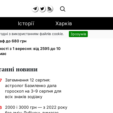
Історії
Харків
згодні з використанням файлів cookie.
Зрозумів
 вулиці: водіям вантажівок
аф до 680 грн
ності з 1 вересня: від 2595 до 10
имає
танні новини
Затемнення 12 серпня:
7
астролог Базиленко дала
гороскоп на 3–9 серпня для
всіх знаків зодіаку
2000 і 3000 грн — з 2022 року
6
без змін: Лубінець вимагає