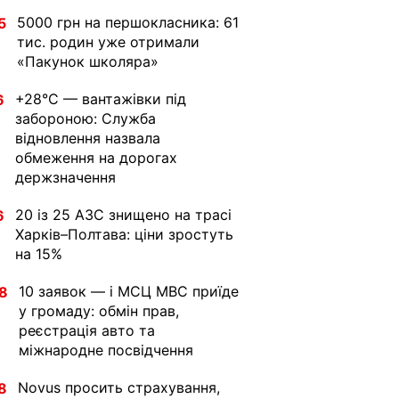
5000 грн на першокласника: 61
5
тис. родин уже отримали
«Пакунок школяра»
+28°C — вантажівки під
6
забороною: Служба
відновлення назвала
обмеження на дорогах
держзначення
20 із 25 АЗС знищено на трасі
6
Харків–Полтава: ціни зростуть
на 15%
10 заявок — і МСЦ МВС приїде
8
у громаду: обмін прав,
реєстрація авто та
міжнародне посвідчення
Novus просить страхування,
8