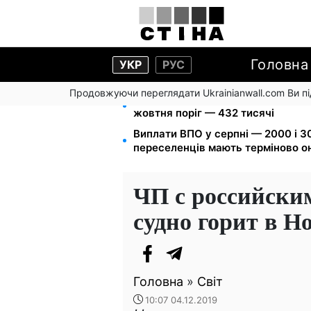
Головна
УКР
РУС
Продовжуючи переглядати Ukrainianwall.com Ви 
172 940 грн захистять житло від 
жовтня поріг — 432 тисячі
Виплати ВПО у серпні — 2000 і 30
переселенців мають терміново о
ЧП с российски
судно горит в Н
Головна
»
Світ
10:07 04.12.2019