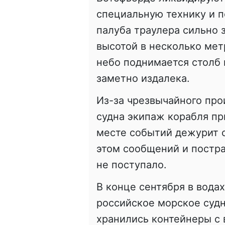
специальную технику и п
палуба траулера сильно 
высотой в несколько мет
небо поднимается столб 
заметно издалека.
Из-за чрезвычайного про
судна экипаж корабля пр
месте событий дежурит с
этом сообщений и постра
не поступало.
В конце сентября в вода
российское морское судн
хранились контейнеры с