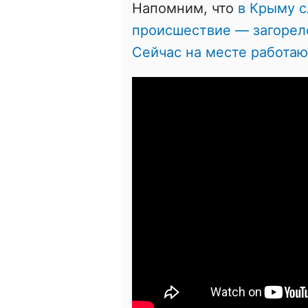
Напомним, что
в Крыму с
происшествие — загорелс
Сейчас на месте работа