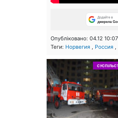
Додайте в
джерела Go
Опубліковано:
04.12 10:07
Теги:
Норвегия
,
Россия
,
СУСПІЛЬС