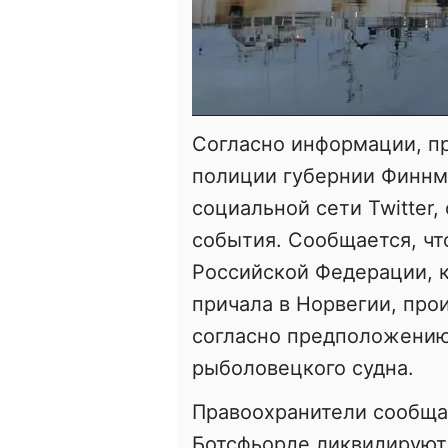
Согласно информации, п
полиции губернии Финнма
социальной сети Twitter,
события. Сообщается, чт
Российской Федерации, 
причала в Норвегии, про
согласно предположению
рыболовецкого судна.
Правоохранители сообщаю
Ботсфьорде ликвидируют 