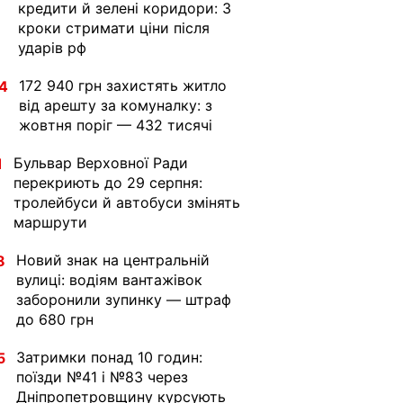
кредити й зелені коридори: 3
кроки стримати ціни після
ударів рф
172 940 грн захистять житло
4
від арешту за комуналку: з
жовтня поріг — 432 тисячі
Бульвар Верховної Ради
1
перекриють до 29 серпня:
тролейбуси й автобуси змінять
маршрути
Новий знак на центральній
8
вулиці: водіям вантажівок
заборонили зупинку — штраф
до 680 грн
Затримки понад 10 годин:
5
поїзди №41 і №83 через
Дніпропетровщину курсують