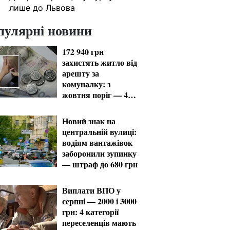
лише до Львова
пулярні новини
172 940 грн
захистять житло від
арешту за
комуналку: з
жовтня поріг — 432
тисячі
Новий знак на
центральній вулиці:
водіям вантажівок
заборонили зупинку
— штраф до 680 грн
Виплати ВПО у
серпні — 2000 і 3000
грн: 4 категорії
переселенців мають