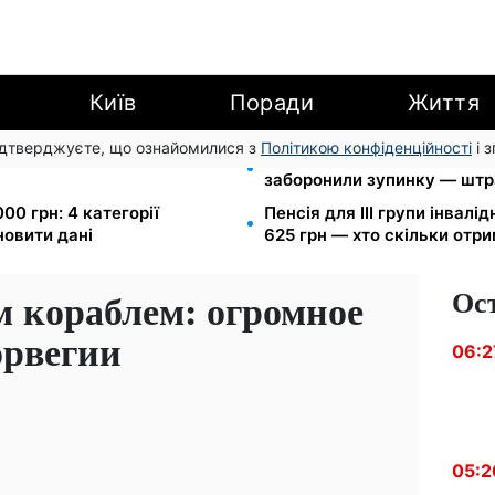
Київ
Поради
Життя
підтверджуєте, що ознайомилися з
Політикою конфіденційності
і 
арешту за комуналку: з
Новий знак на центральній
заборонили зупинку — штр
00 грн: 4 категорії
Пенсія для III групи інвалід
новити дані
625 грн — хто скільки отр
Ос
м кораблем: огромное
орвегии
06:2
05:2