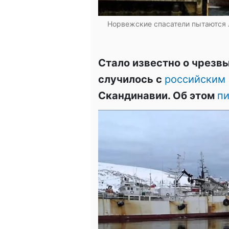
Норвежские спасатели пытаются 
Стало известно о чрезв
случилось с
российским
Скандинавии. Об этом
п