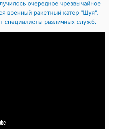
лучилось очередное чрезвычайное
я военный ракетный катер "Шуя".
ют специалисты различных служб.