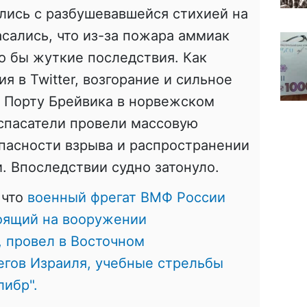
лись с разбушевавшейся стихией на
асались, что из-за пожара аммиак
ло бы жуткие последствия. Как
 в Twitter, возгорание и сильное
 Порту Брейвика в норвежском
спасатели провели массовую
пасности взрыва и распространении
. Впоследствии судно затонуло.
 что
военный фрегат ВМФ России
тоящий на вооружении
 провел в Восточном
егов Израиля, учебные стрельбы
ибр".