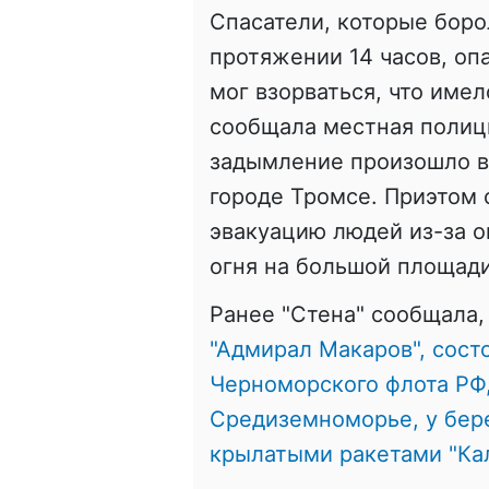
Спасатели, которые боро
протяжении 14 часов, оп
мог взорваться, что име
сообщала местная полиция
задымление произошло в
городе Тромсе. Приэтом 
эвакуацию людей из-за о
огня на большой площади
Ранее "Стена" сообщала,
"Адмирал Макаров", сос
Черноморского флота РФ,
Средиземноморье, у бер
крылатыми ракетами "Кал