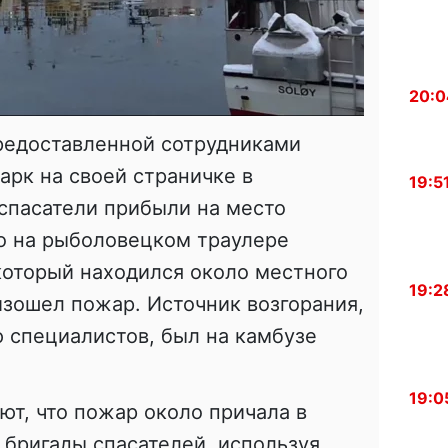
20:0
редоставленной сотрудниками
рк на своей страничке в
19:5
 спасатели прибыли на место
о на рыболовецком траулере
который находился около местного
19:2
изошел пожар. Источник возгорания,
 специалистов, был на камбузе
19:0
т, что пожар около причала в
бригады спасателей, используя