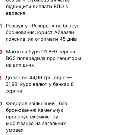
підвищити виплати ВПО з
вересня
Розшук у «Резерв+» не блокує
1
бронювання: юрист Айвазян
пояснив, як отримати 45 днів
Магнітна буря G1 8–9 серпня:
9
BGS попередила про геошторм
на вихідних
Долар по 44,99 грн, євро —
3
51,98: курс валют у банках 8
серпня
Федоров звільнений і без
9
бронювання: Камельчук
пропонує ексміністру
мобілізацію на загальних
умовах