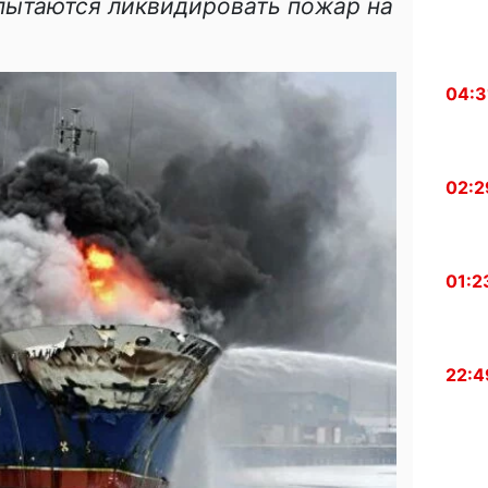
пытаются ликвидировать пожар на
04:3
02:2
01:2
22:4