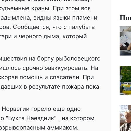
одъемные краны. При этом вся
По
задымлена, видны языки пламени
ров. Сообщается, что с палубы в
гари и черного дыма, который
ишествия на борту рыболовецкого
ишлось срочно эваккуировать. На
корая помощь и спасатели. При
давших в результате пожара пока
х Норвегии горело еще одно
о "Бухта Наездник" , на котором
 взрывоопасным аммиаком.