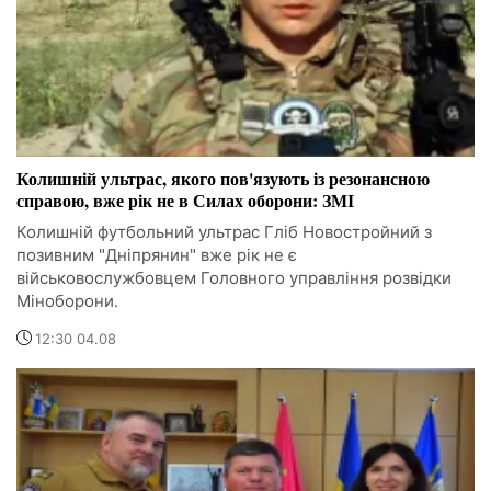
Колишній ультрас, якого пов'язують із резонансною
справою, вже рік не в Силах оборони: ЗМІ
Колишній футбольний ультрас Гліб Новостройний з
позивним "Дніпрянин" вже рік не є
військовослужбовцем Головного управління розвідки
Міноборони.
12:30 04.08