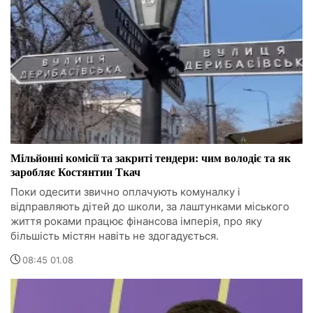
Мільйонні комісії та закриті тендери: чим володіє та як
заробляє Костянтин Ткач
Поки одесити звично оплачують комуналку і
відправляють дітей до школи, за лаштунками міського
життя роками працює фінансова імперія, про яку
більшість містян навіть не здогадується.
08:45 01.08