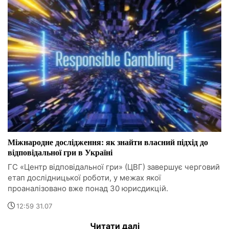
Міжнародне дослідження: як знайти власний підхід до
відповідальної гри в Україні
ГС «Центр відповідальної гри» (ЦВГ) завершує черговий
етап дослідницької роботи, у межах якої
проаналізовано вже понад 30 юрисдикцій.
12:59 31.07
Читати далі