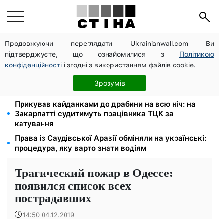
Продовжуючи переглядати Ukrainianwall.com Ви
На стадіоні «Спартак» у Києві відбувся
підтверджуєте, що ознайомилися з
Політикою
товариський матч між командами посольств США
та Франції
конфіденційності
і згодні з використанням файлів cookie.
Мобілізація після інсульту поза законом: Лубінець
Зрозумів
вимагає перевірки ВЛК на Полтавщині
Прикував кайданками до драбини на всю ніч: на
Закарпатті судитимуть працівника ТЦК за
катування
Права із Саудівської Аравії обміняли на українські:
процедура, яку варто знати водіям
Трагический пожар в Одессе:
появился список всех
пострадавших
14:50 04.12.2019