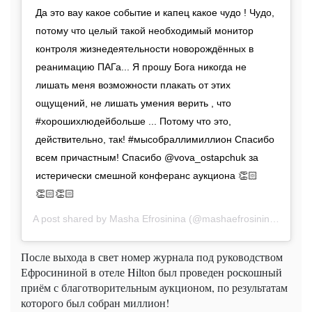
Да это вау какое событие и капец какое чудо ! Чудо,
потому что целый такой необходимый монитор
контроля жизнедеятельности новорождённых в
реанимацию ПАГа... Я прошу Бога никогда не
лишать меня возможности плакать от этих
ощущений, не лишать умения верить , что
#хорошихлюдейбольше ... Потому что это,
действительно, так! #мысобраллимиллион Спасибо
всем причастным! Спасибо @vova_ostapchuk за
истерически смешной конферанс аукциона 👏🏻
👏🏻👏🏻
A post shared by
Masha Efrosinina
(@mashaefrosinina) on
Dec
После выхода в свет номер журнала под руководством
Ефросининой в отеле Hilton был проведен роскошный
приём с благотворительным аукционом, по результатам
которого был собран миллион!