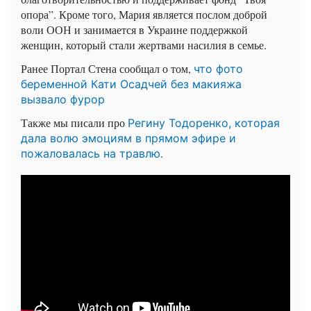
опора”. Кроме того, Мария является послом доброй
воли ООН и занимается в Украине поддержкой
женщин, который стали жертвами насилия в семье.
Ранее Портал Стена сообщал о том,
что фото
беременной Кати Осадчей без макияжа
вызвало фурор
Также мы писали про
Регину Тодоренко, которая
дала волю эмоциям в прямом эфире и
.
пожаловалась на травлю