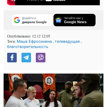
Додайте в
Читайте нас у
Google News
джерела Google
Опубліковано:
12.12 12:05
Теги:
,
,
Маша Ефросинина
телеведущая
благотворительность