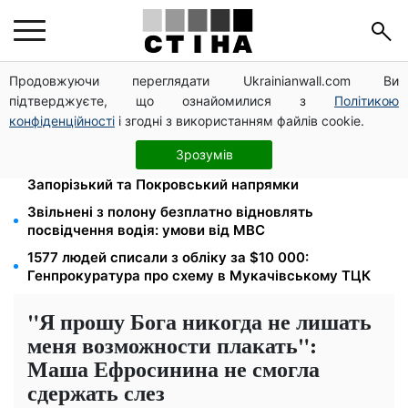
Продовжуючи переглядати Ukrainianwall.com Ви
Новий знак на центральній вулиці: водіям
підтверджуєте, що ознайомилися з
Політикою
вантажівок заборонили зупинку — штраф до 680
грн
конфіденційності
і згодні з використанням файлів cookie.
Мавіки, зарядні станції та апарати для реанімації:
Зрозумів
Християнський корпус передав вантаж на
Запорізький та Покровський напрямки
Звільнені з полону безплатно відновлять
посвідчення водія: умови від МВС
1577 людей списали з обліку за $10 000:
Генпрокуратура про схему в Мукачівському ТЦК
"Я прошу Бога никогда не лишать
меня возможности плакать":
Маша Ефросинина не смогла
сдержать слез