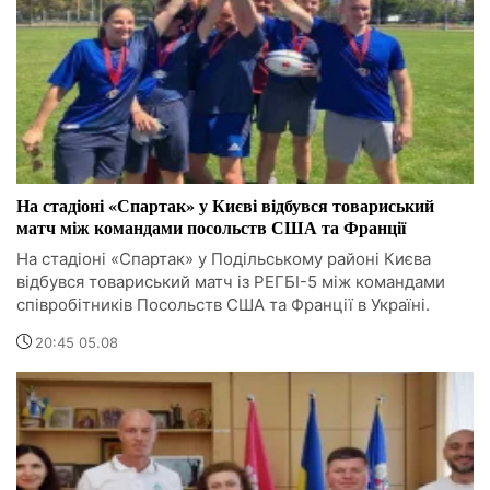
На стадіоні «Спартак» у Києві відбувся товариський
матч між командами посольств США та Франції
На стадіоні «Спартак» у Подільському районі Києва
відбувся товариський матч із РЕГБІ-5 між командами
співробітників Посольств США та Франції в Україні.
20:45 05.08