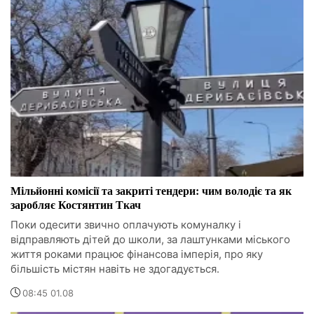
Мільйонні комісії та закриті тендери: чим володіє та як
заробляє Костянтин Ткач
Поки одесити звично оплачують комуналку і
відправляють дітей до школи, за лаштунками міського
життя роками працює фінансова імперія, про яку
більшість містян навіть не здогадується.
08:45 01.08