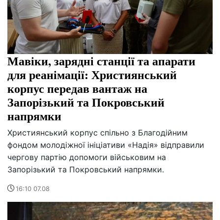
Мавіки, зарядні станції та апарати
для реанімації: Християнський
корпус передав вантаж на
Запорізький та Покровський
напрямки
Християнський корпус спільно з Благодійним
фондом молодіжної ініціативи «Надія» відправили
чергову партію допомоги військовим на
Запорізький та Покровський напрямки.
16:10 07.08