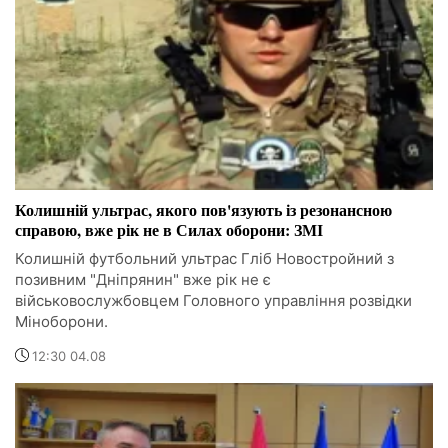
Колишній ультрас, якого пов'язують із резонансною
справою, вже рік не в Силах оборони: ЗМІ
Колишній футбольний ультрас Гліб Новостройний з
позивним "Дніпрянин" вже рік не є
військовослужбовцем Головного управління розвідки
Міноборони.
12:30 04.08