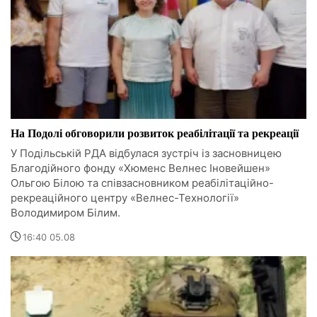
На Подолі обговорили розвиток реабілітації та рекреації
У Подільській РДА відбулася зустріч із засновницею
Благодійного фонду «Хюменс Велнес Іновейшен»
Ольгою Білою та співзасновником реабілітаційно-
рекреаційного центру «Велнес-Технології»
Володимиром Білим.
16:40 05.08