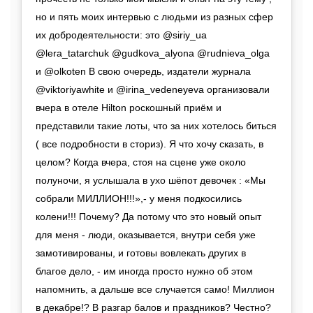
но и пять моих интервью с людьми из разных сфер
их добродеятельности: это @siriy_ua
@lera_tatarchuk @gudkova_alyona @rudnieva_olga
и @olkoten В свою очередь, издатели журнала
@viktoriyawhite и @irina_vedeneyeva организовали
вчера в отеле Hilton роскошный приём и
представили такие лоты, что за них хотелось биться
( все подробности в сториз). Я что хочу сказать, в
целом? Когда вчера, стоя на сцене уже около
полуночи, я услышала в ухо шёпот девочек : «Мы
собрали МИЛЛИОН!!!»,- у меня подкосились
колени!!! Почему? Да потому что это новый опыт
для меня - люди, оказывается, внутри себя уже
замотивированы, и готовы вовлекать других в
благое дело, - им иногда просто нужно об этом
напомнить, а дальше все случается само! Миллион
в декабре!? В разгар балов и праздников? Честно?