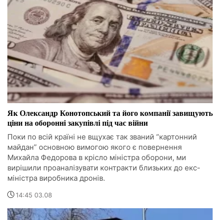
Як Олександр Конотопський та його компанії завищують
ціни на оборонні закупівлі під час війни
Поки по всій країні не вщухає так званий “картонний
майдан” основною вимогою якого є повернення
Михайла Федорова в крісло міністра оборони, ми
вирішили проаналізувати контракти близьких до екс-
міністра виробника дронів.
14:45 03.08