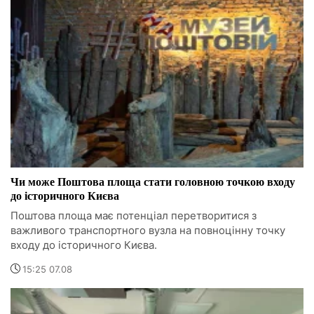
Чи може Поштова площа стати головною точкою входу
до історичного Києва
Поштова площа має потенціал перетворитися з
важливого транспортного вузла на повноцінну точку
входу до історичного Києва.
15:25 07.08