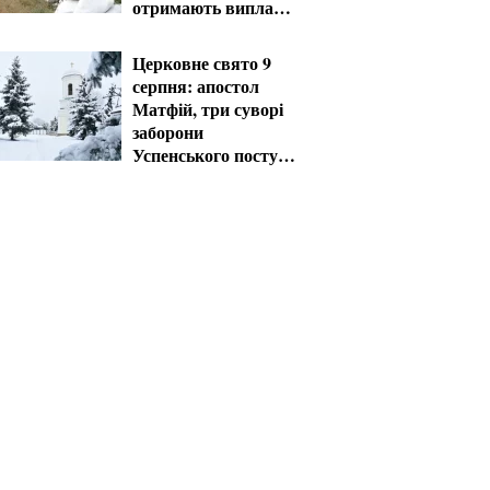
отримають виплати
у серпні
Церковне свято 9
серпня: апостол
Матфій, три суворі
заборони
Успенського посту
та прикмети на зиму