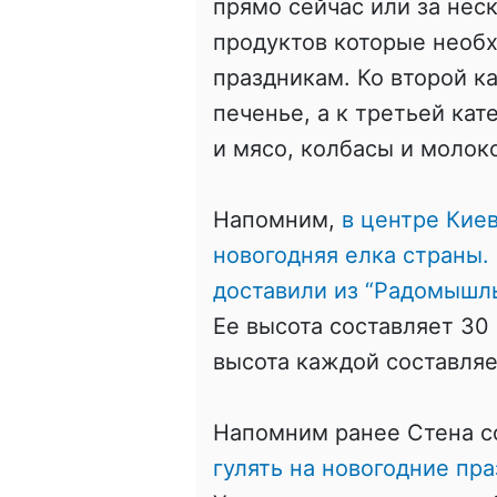
прямо сейчас или за нес
продуктов которые необ
праздникам. Ко второй ка
печенье, а к третьей кат
и мясо, колбасы и молок
Напомним,
в центре Кие
новогодняя елка страны.
доставили из “Радомышль
Ее высота составляет 30 
высота каждой составляе
Напомним ранее Стена 
гулять на новогодние пр