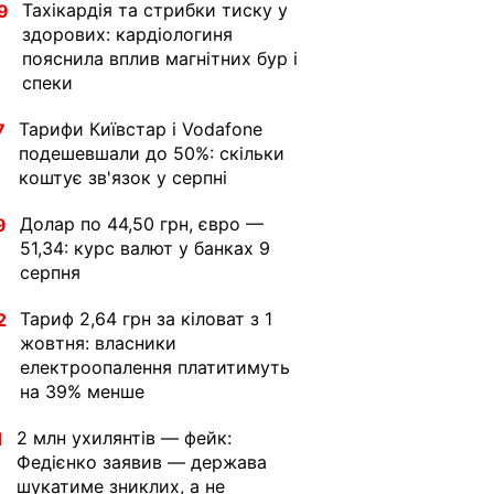
Тахікардія та стрибки тиску у
9
здорових: кардіологиня
пояснила вплив магнітних бур і
спеки
Тарифи Київстар і Vodafone
7
подешевшали до 50%: скільки
коштує зв'язок у серпні
Долар по 44,50 грн, євро —
9
51,34: курс валют у банках 9
серпня
Тариф 2,64 грн за кіловат з 1
2
жовтня: власники
електроопалення платитимуть
на 39% менше
2 млн ухилянтів — фейк:
1
Федієнко заявив — держава
шукатиме зниклих, а не