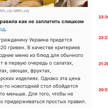
RPL.city
MRPL.city
23:2
равила как не заплатить слишком
од
.
22:2
гражданину Украина придется
620 гривен. В качестве критериев
одние меню из блюд для обычного
т в первую очередь о салатах,
21:2
ах, овощах, фруктах,
рских изделиях. Однако эта цена
го-то новогодний стол обойдется
20:5
-то меньше. Для того, чтобы не
но придерживаться простых правил.