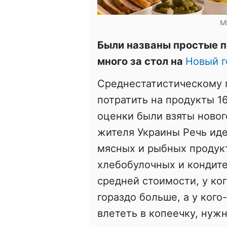
M
Были названы простые п
много за стол на
Новый г
Среднестатистическому 
потратить на продукты 1
оценки были взяты новог
жителя Украины Речь иде
мясных и рыбных продукт
хлебобулочных и кондите
средней стоимости, у ко
гораздо больше, а у кого
влететь в копеечку, нуж