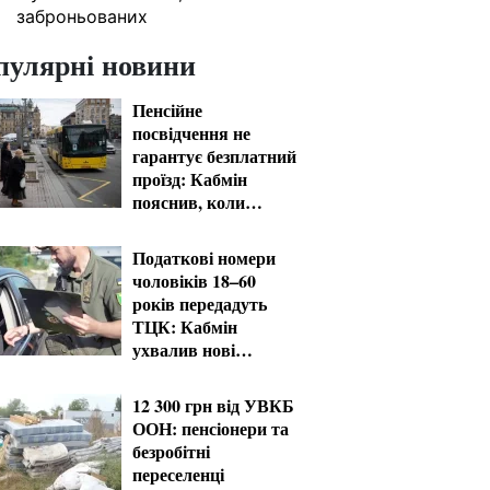
заброньованих
пулярні новини
Пенсійне
посвідчення не
гарантує безплатний
проїзд: Кабмін
пояснив, коли
пенсіонер мусить
платити
Податкові номери
чоловіків 18–60
років передадуть
ТЦК: Кабмін
ухвалив нові
правила пошуку
12 300 грн від УВКБ
ООН: пенсіонери та
безробітні
переселенці