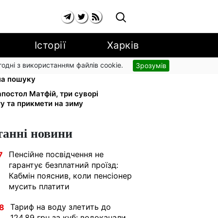
Історії
Харків
згодні з використанням файлів cookie.
Зрозумів
в 18–60 років передадуть ТЦК:
ла пошуку
апостол Матфій, три суворі
у та прикмети на зиму
танні новини
Пенсійне посвідчення не
7
гарантує безплатний проїзд:
Кабмін пояснив, коли пенсіонер
мусить платити
Тариф на воду злетить до
8
124,89 грн за куб: водоканали