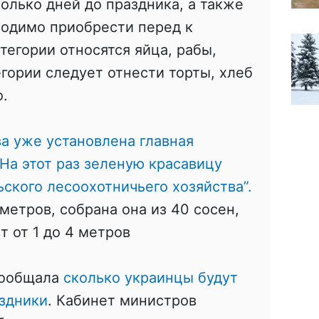
колько дней до праздника, а также
ходимо приобрести перед к
тегории относятся яйца, рабы,
егории следует отнести торты, хлеб
о.
ва уже установлена главная
 На этот раз зеленую красавицу
ского лесоохотничьего хозяйства”.
метров, собрана она из 40 сосен,
т от 1 до 4 метров
сообщала
сколько украинцы будут
аздники
. Кабинет министров