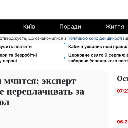
Київ
Поради
Життя
підтверджуєте, що ознайомилися з
Політикою конфіденційності
і 
є безплатний проїзд:
Податкові номери чоловікі
мусить платити
Кабмін ухвалив нові прави
ери та безробітні
Церковне свято 9 серпня: 
у серпні
заборони Успенського пост
Ос
 мчится: эксперт
не переплачивать за
07:2
ол
06:2