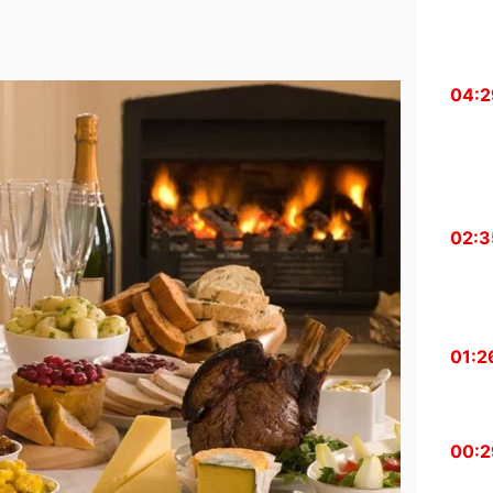
04:2
02:3
01:2
00:2