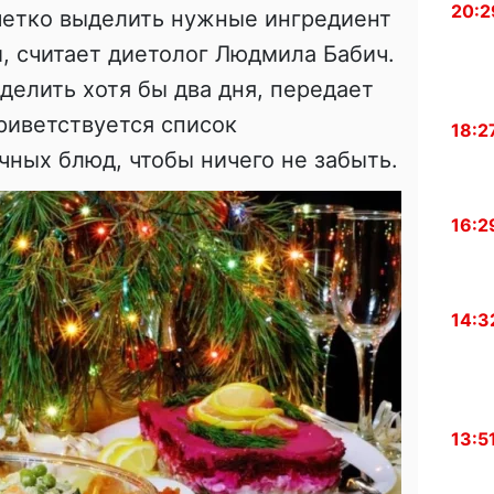
20:2
четко выделить нужные ингредиент
й, считает диетолог Людмила Бабич.
делить хотя бы два дня, передает
приветствуется список
18:2
ных блюд, чтобы ничего не забыть.
16:2
14:3
13:5