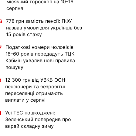
місячний гороскоп на 10–16
серпня
778 грн замість пенсії: ПФУ
6
назвав умови для українців без
15 років стажу
Податкові номери чоловіків
7
18–60 років передадуть ТЦК:
Кабмін ухвалив нові правила
пошуку
12 300 грн від УВКБ ООН:
9
пенсіонери та безробітні
переселенці отримають
виплати у серпні
Усі ТЕС пошкоджені:
1
Зеленський попередив про
вкрай складну зиму