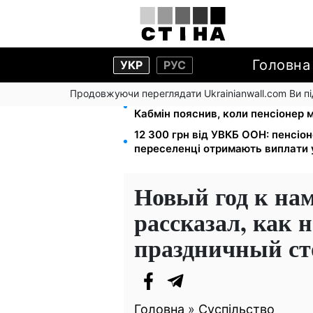
Головна
УКР
РУС
Продовжуючи переглядати Ukrainianwall.com Ви 
Пенсійне посвідчення не гаранту
Кабмін пояснив, коли пенсіонер 
12 300 грн від УВКБ ООН: пенсіон
переселенці отримають виплати 
Новый год к нам
рассказал, как 
праздничный ст
Головна
»
Суспільство