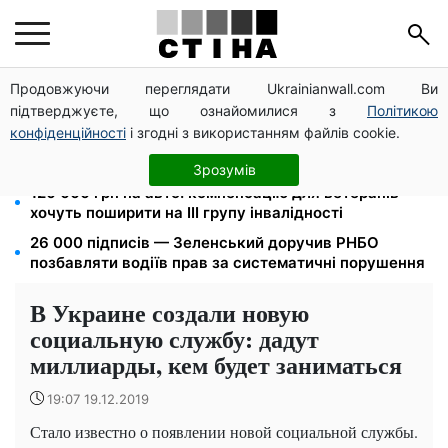
Продовжуючи переглядати Ukrainianwall.com Ви
Метро прийматиме киян до тривоги, але без
підтверджуєте, що ознайомилися з
Політикою
наметів: Бондаренко назвав правила
конфіденційності
і згодні з використанням файлів cookie.
Фейкові сайти сервісних центрів МВС: шахраї
виманюють гроші у водіїв перед виїздом за кордон
Зрозумів
120 000 грн на авто: компенсацію для ветеранів
хочуть поширити на III групу інвалідності
26 000 підписів — Зеленський доручив РНБО
позбавляти водіїв прав за систематичні порушення
В Украине создали новую
социальную службу: дадут
миллиарды, кем будет заниматься
19:07 19.12.2019
Стало известно о появлении новой социальной службы.