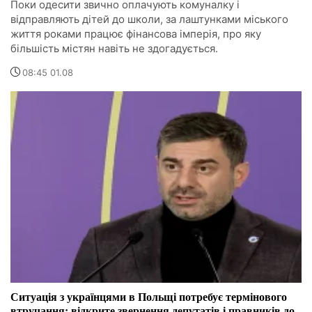
Поки одесити звично оплачують комуналку і
відправляють дітей до школи, за лаштунками міського
життя роками працює фінансова імперія, про яку
більшість містян навіть не здогадується.
08:45 01.08
Ситуація з українцями в Польщі потребує термінового
втручання: відкрите звернення депутатів і правників до