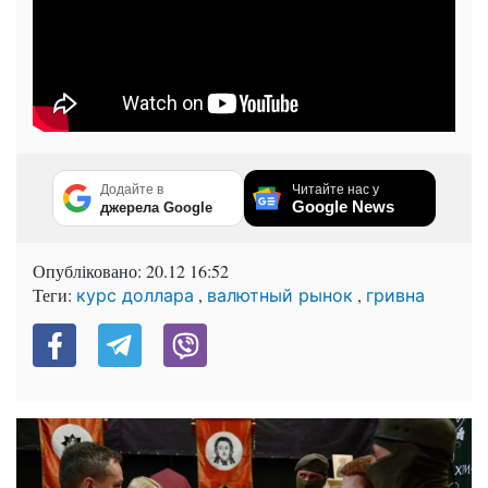
Додайте в
Читайте нас у
Google News
джерела Google
Опубліковано:
20.12 16:52
Теги:
,
,
курс доллара
валютный рынок
гривна