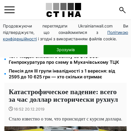
Продовжуючи переглядати Ukrainianwall.com Ви
125 грн за куб води: закон №4777 запустив подвійне
підтверджуєте, що ознайомилися з
Політикою
подорожчання тарифів у регіонах
конфіденційності
і згодні з використанням файлів cookie.
Пенсія по інвалідності III групи з вересня: від 2595
до 10 625 грн — хто скільки отримає
Зрозумів
1577 людей списали з обліку за $10 000:
Генпрокуратура про схему в Мукачівському ТЦК
Пенсія для III групи інвалідності з 1 вересня: від
2595 до 10 625 грн — хто скільки отримає
Катастрофическое падение: всего
за час доллар исторически рухнул
16:52 20.12.2019
Стало известно о том, что происходит с курсом доллара.