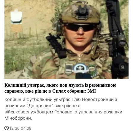
Колишній ультрас, якого пов'язують із резонансною
справою, вже рік не в Силах оборони: ЗМІ
Колишній футбольний ультрас Гліб Новостройний з
позивним "Дніпрянин" вже рік не є
військовослужбовцем Головного управління розвідки
Міноборони.
12:30 04.08