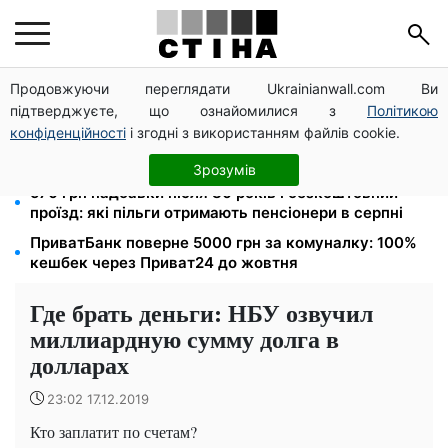
Продовжуючи переглядати Ukrainianwall.com Ви
Тарифи на воду злетіли до 91,24 грн/куб, газ може
підтверджуєте, що ознайомилися з
Політикою
сягнути 15 грн: комунальні ціни в серпні
конфіденційності
і згодні з використанням файлів cookie.
Міжнародні перекази подорожчають до 2% з
вересня: ПриватБанк завершує пільгові тарифи
Зрозумів
570 грн надбавки після 80 років і безкоштовний
проїзд: які пільги отримають пенсіонери в серпні
ПриватБанк поверне 5000 грн за комуналку: 100%
кешбек через Приват24 до жовтня
Где брать деньги: НБУ озвучил
миллиардную сумму долга в
долларах
23:02 17.12.2019
Кто заплатит по счетам?