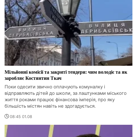
Мільйонні комісії та закриті тендери: чим володіє та як
заробляє Костянтин Ткач
Поки одесити звично оплачують комуналку і
відправляють дітей до школи, за лаштунками міського
життя роками працює фінансова імперія, про яку
більшість містян навіть не здогадується.
08:45 01.08