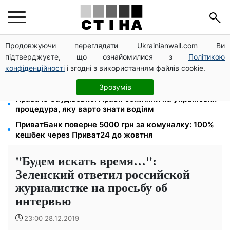
Продовжуючи переглядати Ukrainianwall.com Ви
Тарифи на воду злетіли до 91,24 грн/куб, газ може
підтверджуєте, що ознайомилися з
Політикою
сягнути 15 грн: комунальні ціни в серпні
конфіденційності
і згодні з використанням файлів cookie.
Субсидії скасують, пільги на комуналку відкличуть:
ПФУ перевіряє доходи пенсіонерів у серпні
Зрозумів
Права із Саудівської Аравії обміняли на українські:
процедура, яку варто знати водіям
ПриватБанк поверне 5000 грн за комуналку: 100%
кешбек через Приват24 до жовтня
"Будем искать время…":
Зеленский ответил российской
журналистке на просьбу об
интервью
23:00 28.12.2019