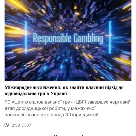
Міжнародне дослідження: як знайти власний підхід до
відповідальної гри в Україні
ГС «Центр відповідальної гри» (ЦВГ) завершує черговий
етап дослідницької роботи, у межах якої
проаналізовано вже понад 30 юрисдикцій.
12:59 31.07