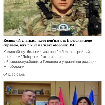
Колишній ультрас, якого пов'язують із резонансною
справою, вже рік не в Силах оборони: ЗМІ
Колишній футбольний ультрас Гліб Новостройний з
позивним "Дніпрянин" вже рік не є
військовослужбовцем Головного управління розвідки
Міноборони.
12:30 04.08