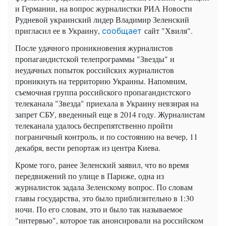
и Германии, на вопрос журналистки РИА Новости
Рудневой украинский лидер Владимир Зеленский
пригласил ее в Украину,
сайт "Хвиля".
сообщает
После удачного проникновения журналистов
пропагандистской телепрограммы "Звезды" и
неудачных попыток российских журналистов
проникнуть на территорию Украины. Напомним,
съемочная группа российского пропагандистского
телеканала "Звезда" приехала в Украину невзирая на
запрет СБУ, введенный еще в 2014 году. Журналистам
телеканала удалось беспрепятственно пройти
пограничный контроль, и по состоянию на вечер, 11
декабря, вести репортаж из центра Киева.
Кроме того, ранее Зеленский заявил, что во время
передвижений по улице в Париже, одна из
журналисток задала Зеленскому вопрос. По словам
главы государства, это было приблизительно в 1:30
ночи. По его словам, это и было так называемое
"интервью", которое так анонсировали на российском