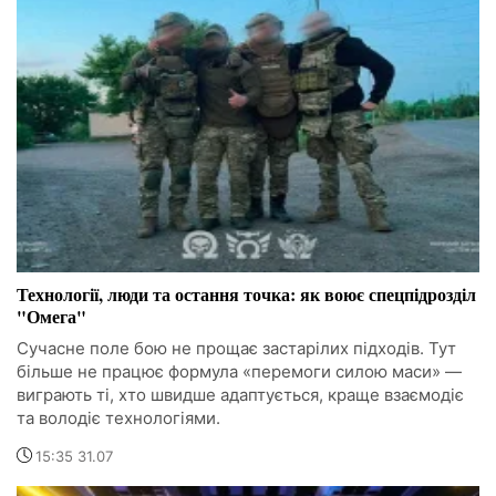
Технології, люди та остання точка: як воює спецпідрозділ
"Омега"
Сучасне поле бою не прощає застарілих підходів. Тут
більше не працює формула «перемоги силою маси» —
виграють ті, хто швидше адаптується, краще взаємодіє
та володіє технологіями.
15:35 31.07