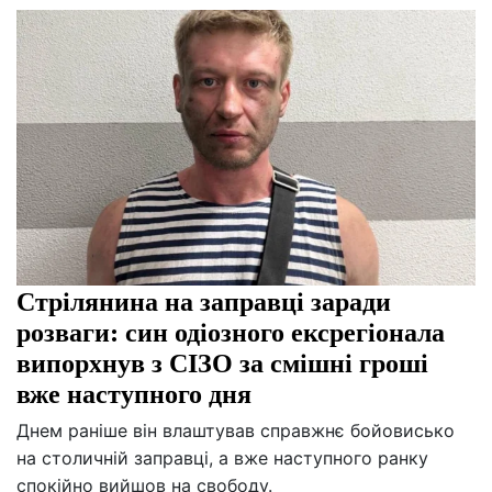
Стрілянина на заправці заради
розваги: син одіозного ексрегіонала
випорхнув з СІЗО за смішні гроші
вже наступного дня
Днем раніше він влаштував справжнє бойовисько
на столичній заправці, а вже наступного ранку
спокійно вийшов на свободу.