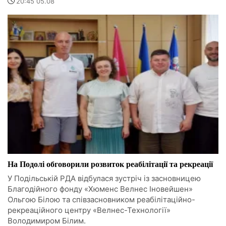
20:45 05.08
На Подолі обговорили розвиток реабілітації та рекреації
У Подільській РДА відбулася зустріч із засновницею
Благодійного фонду «Хюменс Велнес Іновейшен»
Ольгою Білою та співзасновником реабілітаційно-
рекреаційного центру «Велнес-Технології»
Володимиром Білим.