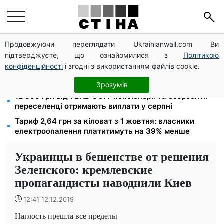
Продовжуючи переглядати Ukrainianwall.com Ви
ПФУ розмежував виплати на батьків і дітей:
підтверджуєте, що ознайомилися з
Політикою
прийомні сім'ї побачать окремі суми в кабінеті
конфіденційності
і згодні з використанням файлів cookie.
Спека без відключень: енергосистема впоралась,
але взимку прогнозують до 16 годин без світла
Зрозумів
12 300 грн від УВКБ ООН: пенсіонери та безробітні
переселенці отримають виплати у серпні
Тариф 2,64 грн за кіловат з 1 жовтня: власники
електроопалення платитимуть на 39% менше
Украинцы в бешенстве от решения
Зеленского: кремлевские
пропагандисты наводнили Киев
12:41 12.12.2019
Наглость прешла все пределы