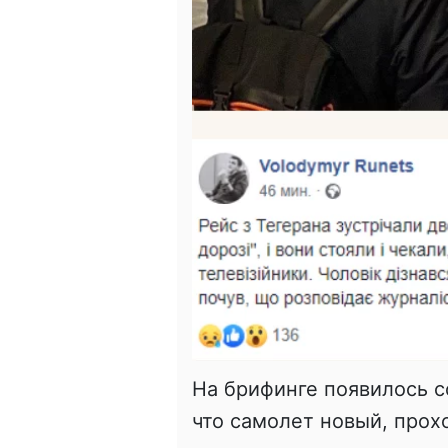
На брифинге появилось 
что самолет новый, прох