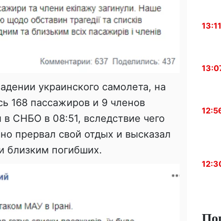
13:1
13:0
падении украинского самолета, на
сь 168 пассажиров и 9 членов
12:5
 в СНБО в 08:51, вследствие чего
но прервал свой отдых и высказал
и близким погибших.
12:3
По