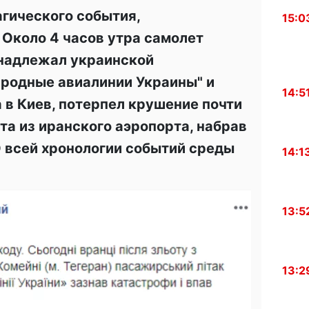
агического события,
15:0
. Около 4 часов утра самолет
инадлежал украинской
родные авиалинии Украины" и
14:5
 в Киев, потерпел крушение почти
та из иранского аэропорта, набрав
О всей хронологии событий среды
14:1
13:5
13:2