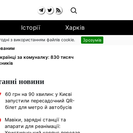
Історії
Харків
згодні з використанням файлів cookie.
Зрозумів
 Укрзалізниця скасувала
ованим
країнці за комуналку: 830 тисяч
жників
танні новини
60 грн на 90 хвилин: у Києві
7
запустили пересадочний QR-
білет для метро й автобусів
Мавіки, зарядні станції та
0
апарати для реанімації:
Християнський корпус передав