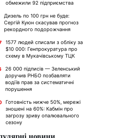
обмежили 92 підприємства
Дизель по 100 грн не буде:
1
Сергій Куюн скасував прогноз
рекордного подорожчання
1577 людей списали з обліку за
7
$10 000: Генпрокуратура про
схему в Мукачівському ТЦК
26 000 підписів — Зеленський
6
доручив РНБО позбавляти
водіїв прав за систематичні
порушення
Готовність нижче 50%, мережі
0
зношені на 60%: Кабмін про
загрозу зриву опалювального
сезону
пулярні новини