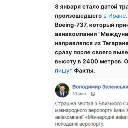
8 января стало датой тр
произошедшего
в Иране
Boeing-737, который пр
авиакомпании "Междуна
направлялся из Тегарана
сразу после своего выле
высоту в 2400 метров. 
пишут
Факты.