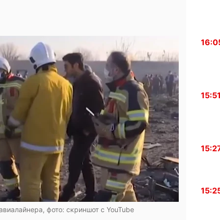
16:0
15:5
15:2
15:2
авиалайнера, фото: скриншот с YouTube