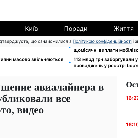
Київ
Поради
Життя
підтверджуєте, що ознайомилися з
Політикою конфіденційності
і 
а: Пенсійний фонд пояснив,
100 000 грн за 18 місяців:
щомісячні виплати мобіліз
 кияни масово звільняються
113 млрд грн заборгували у
проваджень у реєстрі бор
Ос
ушение авиалайнера в
бликовали все
16:2
то, видео
16:1