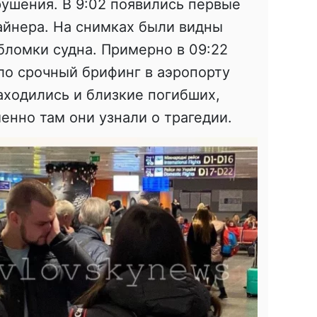
рушения. В 9:02 появились первые
айнера. На снимках были видны
ломки судна. Примерно в 09:22
ло срочный брифинг в аэропорту
находились и близкие погибших,
енно там они узнали о трагедии.