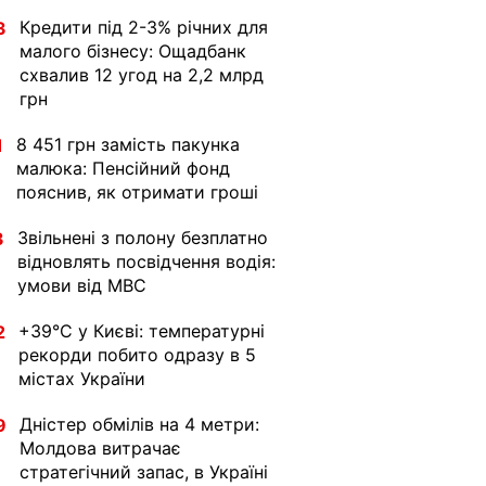
Кредити під 2-3% річних для
3
малого бізнесу: Ощадбанк
схвалив 12 угод на 2,2 млрд
грн
8 451 грн замість пакунка
1
малюка: Пенсійний фонд
пояснив, як отримати гроші
Звільнені з полону безплатно
3
відновлять посвідчення водія:
умови від МВС
+39°C у Києві: температурні
2
рекорди побито одразу в 5
містах України
Дністер обмілів на 4 метри:
9
Молдова витрачає
стратегічний запас, в Україні