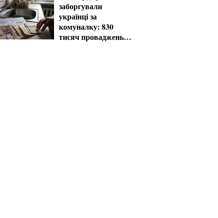
заборгували
українці за
комуналку: 830
тисяч проваджень у
реєстрі боржників