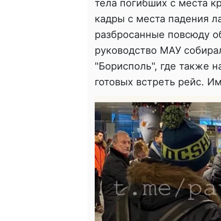
тела погибших с места к
кадры с места падения л
разбросанные повсюду об
руководство МАУ собира
"Борисполь", где также 
готовых встреть рейс. Им