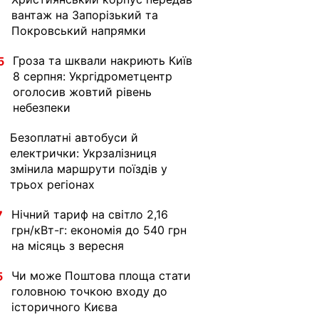
вантаж на Запорізький та
Покровський напрямки
Гроза та шквали накриють Київ
5
8 серпня: Укргідрометцентр
оголосив жовтий рівень
небезпеки
Безоплатні автобуси й
1
електрички: Укрзалізниця
змінила маршрути поїздів у
трьох регіонах
Нічний тариф на світло 2,16
7
грн/кВт-г: економія до 540 грн
на місяць з вересня
Чи може Поштова площа стати
5
головною точкою входу до
історичного Києва