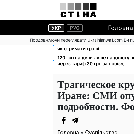
Головна
УКР
РУС
Продовжуючи переглядати Ukrainianwall.com Ви 
8 451 грн замість пакунка малюк
як отримати гроші
120 грн на день лише на дорогу:
через тариф 30 грн за проїзд
Трагическое кр
Иране: СМИ опу
подробности. Фо
Головна
»
Суспільство