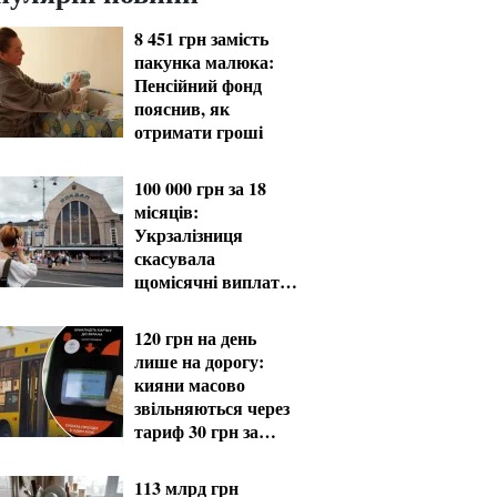
8 451 грн замість
пакунка малюка:
Пенсійний фонд
пояснив, як
отримати гроші
100 000 грн за 18
місяців:
Укрзалізниця
скасувала
щомісячні виплати
мобілізованим
120 грн на день
лише на дорогу:
кияни масово
звільняються через
тариф 30 грн за
проїзд
113 млрд грн