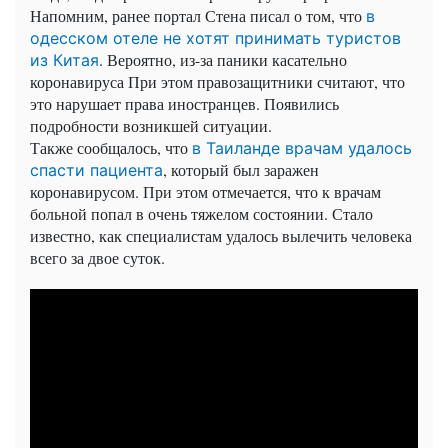
Напомним, ранее портал Стена писал о том, что
в
одесском отеле не хотят принимать туристов
. Вероятно, из-за паники касательно
из Китая
коронавируса При этом правозащитники считают, что
это нарушает права иностранцев. Появились
подробности возникшей ситуации.
Также сообщалось, что
в Таиланде врачам удалось
, который был заражен
спасти пациента
коронавирусом. При этом отмечается, что к врачам
больной попал в очень тяжелом состоянии. Стало
известно, как специалистам удалось вылечить человека
всего за двое суток.