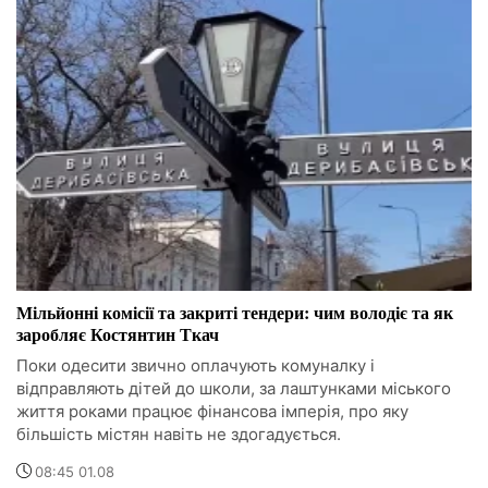
Мільйонні комісії та закриті тендери: чим володіє та як
заробляє Костянтин Ткач
Поки одесити звично оплачують комуналку і
відправляють дітей до школи, за лаштунками міського
життя роками працює фінансова імперія, про яку
більшість містян навіть не здогадується.
08:45 01.08