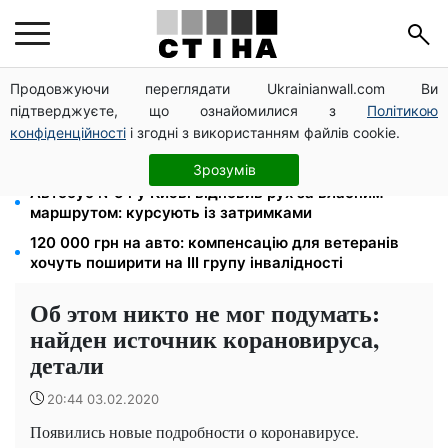
Продовжуючи переглядати Ukrainianwall.com Ви
Зарплата 30 000 грн — пенсія 11 500 грн: ПФУ
підтверджуєте, що ознайомилися з
Політикою
пояснив формулу розрахунку виплат у 2026 році
конфіденційності
і згодні з використанням файлів cookie.
До 19 400 грн на дрова: ПФУ приймає заяви на
субсидію для власників пічного опалення
Зрозумів
Автобус №54 у Києві відновив рух за власним
маршрутом: курсують із затримками
120 000 грн на авто: компенсацію для ветеранів
хочуть поширити на III групу інвалідності
Об этом никто не мог подумать:
найден источник корановируса,
детали
20:44 03.02.2020
Появились новые подробности о коронавирусе.