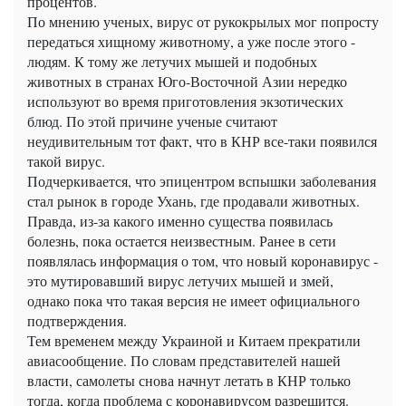
процентов.
По мнению ученых, вирус от рукокрылых мог попросту
передаться хищному животному, а уже после этого -
людям. К тому же летучих мышей и подобных
животных в странах Юго-Восточной Азии нередко
используют во время приготовления экзотических
блюд. По этой причине ученые считают
неудивительным тот факт, что в КНР все-таки появился
такой вирус.
Подчеркивается, что эпицентром вспышки заболевания
стал рынок в городе Ухань, где продавали животных.
Правда, из-за какого именно существа появилась
болезнь, пока остается неизвестным. Ранее в сети
появлялась информация о том, что новый коронавирус -
это мутировавший вирус летучих мышей и змей,
однако пока что такая версия не имеет официального
подтверждения.
Тем временем между Украиной и Китаем прекратили
авиасообщение. По словам представителей нашей
власти, самолеты снова начнут летать в КНР только
тогда, когда проблема с коронавирусом разрешится.