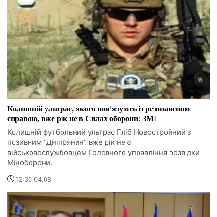
Колишній ультрас, якого пов'язують із резонансною
справою, вже рік не в Силах оборони: ЗМІ
Колишній футбольний ультрас Гліб Новостройний з
позивним "Дніпрянин" вже рік не є
військовослужбовцем Головного управління розвідки
Міноборони.
12:30 04.08