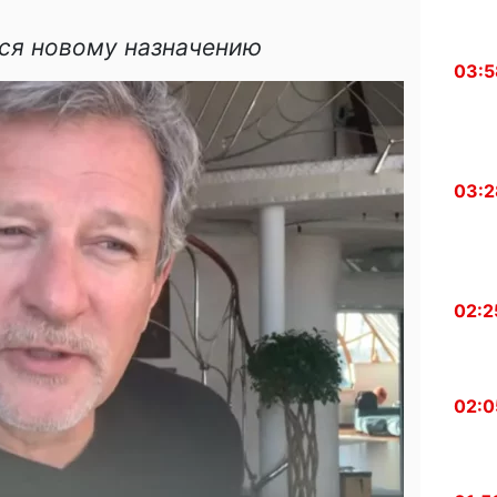
ся новому назначению
03:5
03:2
02:2
02:0