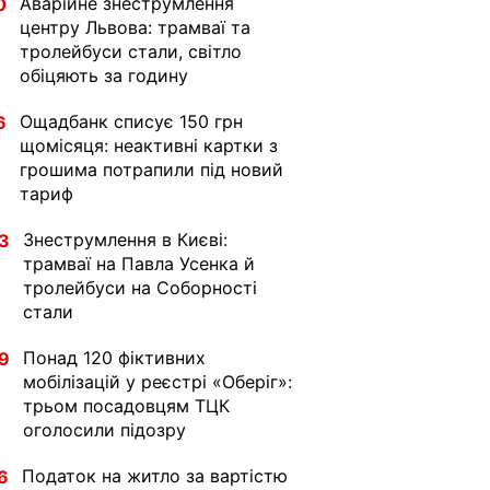
Аварійне знеструмлення
0
центру Львова: трамваї та
тролейбуси стали, світло
обіцяють за годину
Ощадбанк списує 150 грн
6
щомісяця: неактивні картки з
грошима потрапили під новий
тариф
Знеструмлення в Києві:
3
трамваї на Павла Усенка й
тролейбуси на Соборності
стали
Понад 120 фіктивних
9
мобілізацій у реєстрі «Оберіг»:
трьом посадовцям ТЦК
оголосили підозру
Податок на житло за вартістю
6