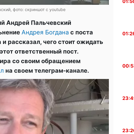
01:5
ский, фото: скриншот с youtube
ий Андрей Пальчевский
ьнение
Андрея Богдана
с поста
01:2
и рассказал, чего стоит ожидать
 этот ответственный пост.
фира со своим обращением
00:5
ал
на своем телеграм-канале.
23:4
23:2