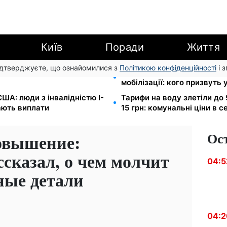
Київ
Поради
Життя
підтверджуєте, що ознайомилися з
Політикою конфіденційності
і 
EF роздає допомогу в
Студенти-заочники та вечі
мобілізації: кого призвуть 
ША: люди з інвалідністю I-
Тарифи на воду злетіли до 
мають виплати
15 грн: комунальні ціни в с
Ос
овышение:
сказал, о чем молчит
04:5
ные детали
04:2