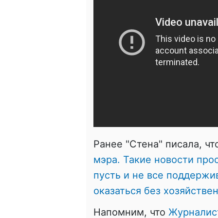
Ранее "Стена" писала, ч
мэра. Такие новости про
пусть и не все поддержи
оказаться без хозяйстве
Напомним, что
Журналист