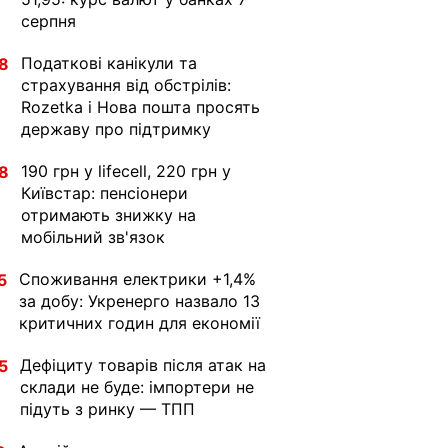
серпня
Податкові канікули та
8
страхування від обстрілів:
Rozetka і Нова пошта просять
державу про підтримку
190 грн у lifecell, 220 грн у
8
Київстар: пенсіонери
отримають знижку на
мобільний зв'язок
Споживання електрики +1,4%
5
за добу: Укренерго назвало 13
критичних годин для економії
Дефіциту товарів після атак на
5
склади не буде: імпортери не
підуть з ринку — ТПП