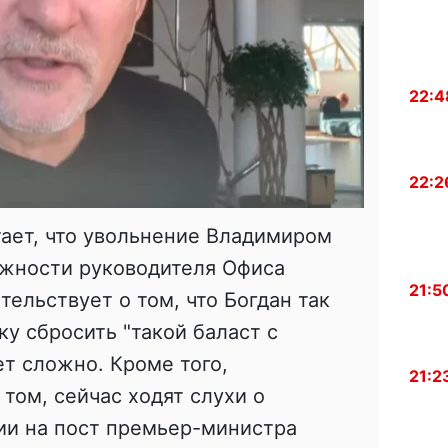
22:4
22:2
ает, что увольнение Владимиром
лжности руководителя Офиса
21:5
ельствует о том, что Богдан так
ку сбросить "такой баласт с
ет сложно. Кроме того,
21:2
том, сейчас ходят слухи о
ии на пост премьер-министра