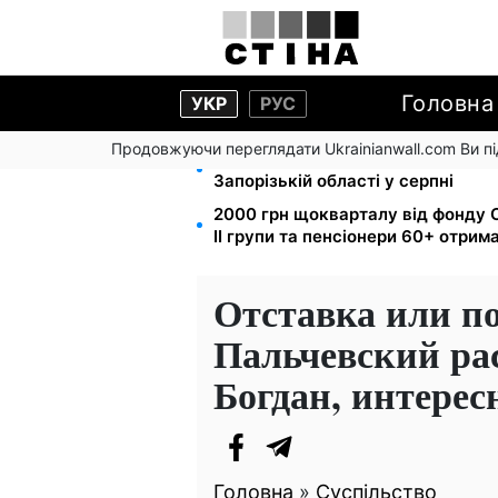
Головна
УКР
РУС
Продовжуючи переглядати Ukrainianwall.com Ви 
1-2 набори гігієни на сім'ю: UNIC
Запорізькій області у серпні
2000 грн щокварталу від фонду С
II групи та пенсіонери 60+ отри
Отставка или п
Пальчевский рас
Богдан, интерес
Головна
»
Суспільство