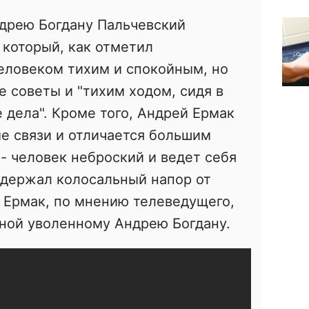
дрею Богдану Пальчевский
 который, как отметил
еловеком тихим и спокойным, но
 советы и "тихим ходом, сидя в
 дела". Кроме того, Андрей Ермак
е связи и отличается большим
- человек неброский и ведет себя
ыдержал колосальный напор от
 Ермак, по мнению телеведущего,
еной уволенному Андрею Богдану.