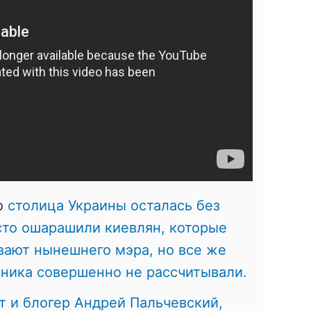
то
столица Украины осталась без
сто ошарашили киевлян, которые
вают нынешнего мэра, но все же
нника совершенно не рассчитывали.
 и блогер Андрей Пальчевский,