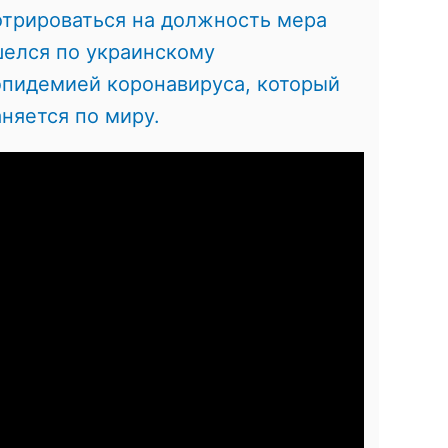
отрироваться на должность мера
шелся по украинскому
 эпидемией коронавируса, который
няется по миру.