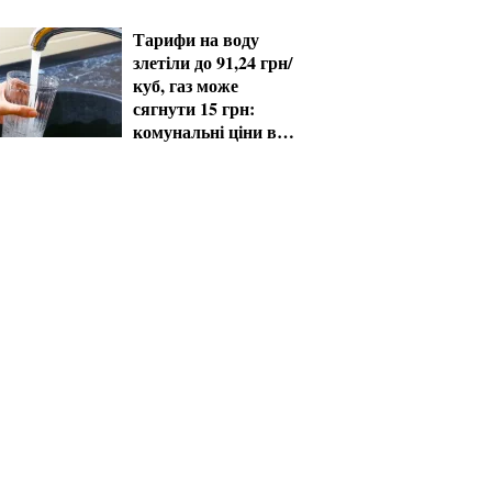
60+ отримають
виплати
Тарифи на воду
злетіли до 91,24 грн/
куб, газ може
сягнути 15 грн:
комунальні ціни в
серпні