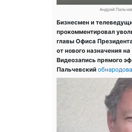
Андрей Пальчев
Бизнесмен и телеведущ
прокомментировал увол
главы Офиса Президента 
от нового назначения на
Видеозапись прямого э
Пальчевский
обнародов