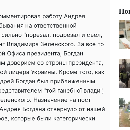
По
омментировал работу Андрея
ебывания на ответственной
 сильно "порезал, подрезал и съел,
нг Владимира Зеленского. За все то
ой Офиса президента, Богдан
м доверием со строны президента,
ой лидера Украины. Кроме того, как
ндрей Богдан был приближенным
едставителем "той ганебної влади",
Зеленского. Назначение на пост
Андрея Богдана отвернуло от нашей
ов, которые были категорически