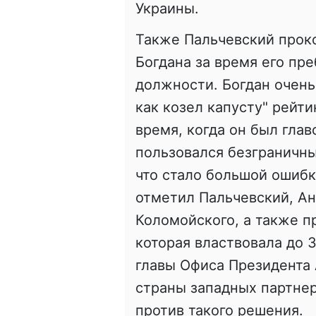
Украины.
Также Пальчевский прок
Богдана за время его пр
должности. Богдан очень
как козел капусту" рейти
время, когда он был глав
пользовался безграничны
что стало большой ошибк
отметил Пальчевский, А
Коломойского, а также пр
которая властвовала до 
главы Офиса Президента 
страны западных партнер
против такого решения.