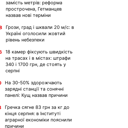
замість метрів: реформа
прострочена, Гетманцев
назвав нові терміни
Грози, град і шквали 20 м/с: в
8
Україні оголосили жовтий
рівень небезпеки
18 камер фіксують швидкість
6
на трасах і в містах: штрафи
340 і 1700 грн, де стоять у
серпні
На 30-50% здорожчають
0
зарядні станції та сонячні
панелі: Кущ назвав причини
Гречка сягне 83 грн за кг до
3
кінця серпня: в Інституті
аграрної економіки пояснили
причини