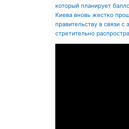
который планирует балл
Киева вновь жестко про
правительству в связи с
стретительно распростра