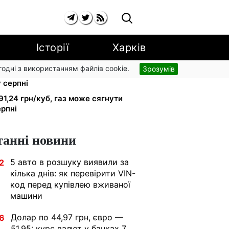
Історії
Харків
згодні з використанням файлів cookie.
Зрозумів
рники втрачають відстрочку від
у серпні
91,24 грн/куб, газ може сягнути
ерпні
танні новини
5 авто в розшуку виявили за
2
кілька днів: як перевірити VIN-
код перед купівлею вживаної
машини
Долар по 44,97 грн, євро —
6
51,95: курс валют у банках 7