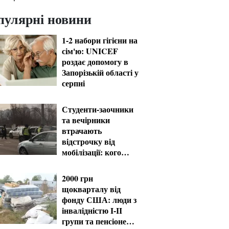
пулярні новини
1-2 набори гігієни на
сім'ю: UNICEF
роздає допомогу в
Запорізькій області у
серпні
Студенти-заочники
та вечірники
втрачають
відстрочку від
мобілізації: кого
призвуть у серпні
2000 грн
щокварталу від
фонду США: люди з
інвалідністю I-II
групи та пенсіонери