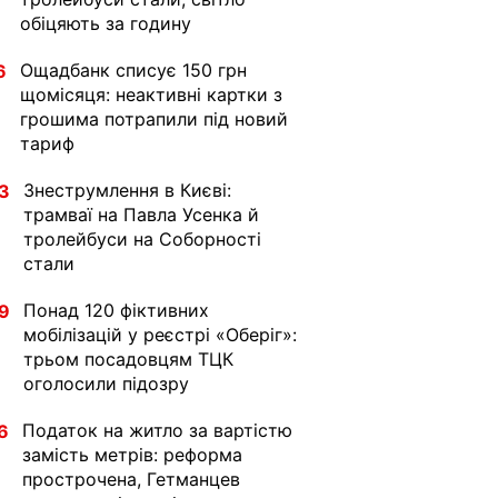
обіцяють за годину
Ощадбанк списує 150 грн
6
щомісяця: неактивні картки з
грошима потрапили під новий
тариф
Знеструмлення в Києві:
3
трамваї на Павла Усенка й
тролейбуси на Соборності
стали
Понад 120 фіктивних
9
мобілізацій у реєстрі «Оберіг»:
трьом посадовцям ТЦК
оголосили підозру
Податок на житло за вартістю
6
замість метрів: реформа
прострочена, Гетманцев