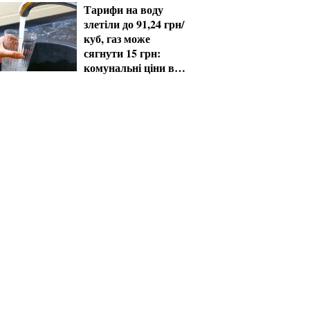
виплати
Тарифи на воду
злетіли до 91,24 грн/
куб, газ може
сягнути 15 грн:
комунальні ціни в
серпні