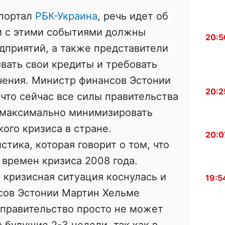
 портал
РБК-Украина
, речь идет об
зи с этими событиями должны
20:5
дприятий, а также представители
ывать свои кредиты и требовать
чения. Министр финансов Эстонии
20:2
что сейчас все силы правительства
ы максимально минимизировать
ого кризиса в стране.
20:0
стика, которая говорит о том, что
 времен кризиса 2008 года.
у кризисная ситуация коснулась и
19:5
сов Эстонии Мартин Хельме
о правительство просто не может
 будущие 2-3 недели, так как в