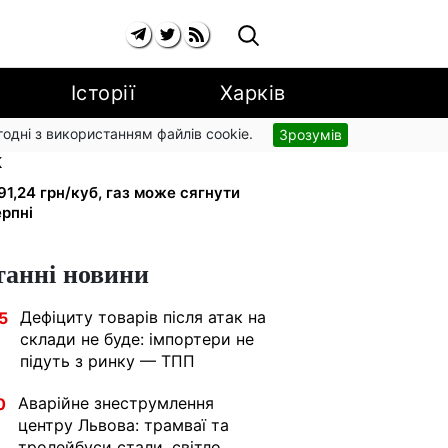
Історії
Харків
згодні з використанням файлів cookie.
Зрозумів
и одразу: обшуки у
К
91,24 грн/куб, газ може сягнути
ерпні
танні новини
Дефіциту товарів після атак на
5
склади не буде: імпортери не
підуть з ринку — ТПП
Аварійне знеструмлення
0
центру Львова: трамваї та
тролейбуси стали, світло