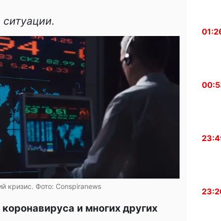
 ситуации.
01:2
00:5
23:4
й кризис. Фото: Conspiranews
23:2
 коронавируса и многих других