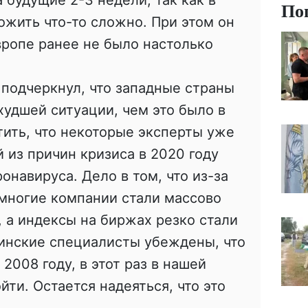
По
жить что-то сложно. При этом он
Европе ранее не было настолько
подчеркнул, что западные страны
худшей ситуации, чем это было в
тить, что некоторые эксперты уже
й из причин кризиса в 2020 году
онавируса. Дело в том, что из-за
многие компании стали массово
, а индексы на биржах резко стали
аинские специалисты убеждены, что
 2008 году, в этот раз в нашей
ти. Остается надеяться, что это