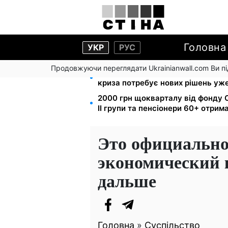
Головна
УКР
РУС
Продовжуючи переглядати Ukrainianwall.com Ви 
Директорка ДОЗ Києва Тетяна М
криза потребує нових рішень уже
2000 грн щокварталу від фонду С
II групи та пенсіонери 60+ отри
Это официально:
экономический к
дальше
Головна
»
Суспільство