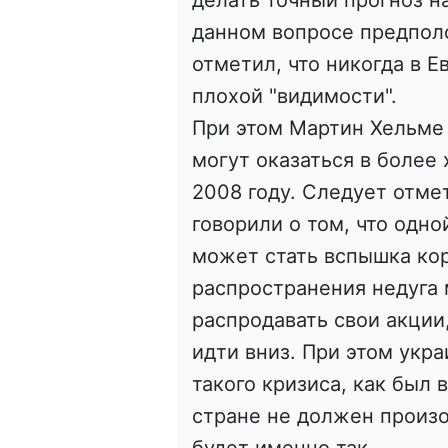
данном вопросе предполо
отметил, что никогда в 
плохой "видимости".
При этом Мартин Хельме 
могут оказаться в более 
2008 году. Следует отме
говорили о том, что одно
может стать вспышка кор
распространения недуга 
распродавать свои акции
идти вниз. При этом укр
такого кризиса, как был в
стране не должен произой
будет именно так.