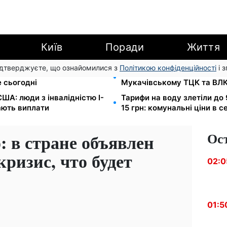
Київ
Поради
Життя
підтверджуєте, що ознайомилися з
Політикою конфіденційності
і 
остепан: Демографічна
1500 списаних, 500 виїхал
 сьогодні
Мукачівському ТЦК та ВЛ
ША: люди з інвалідністю I-
Тарифи на воду злетіли до 
мають виплати
15 грн: комунальні ціни в с
Ос
 в стране объявлен
ризис, что будет
02:0
01:5