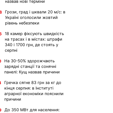
назвав нові терміни
Грози, град і шквали 20 м/с: в
8
Україні оголосили жовтий
рівень небезпеки
18 камер фіксують швидкість
6
на трасах і в містах: штрафи
340 і 1700 грн, де стоять у
серпні
На 30-50% здорожчають
0
зарядні станції та сонячні
панелі: Кущ назвав причини
Гречка сягне 83 грн за кг до
3
кінця серпня: в Інституті
аграрної економіки пояснили
причини
До 350 МВт для населення:
9