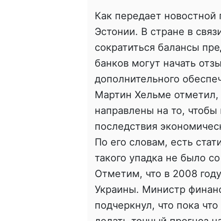
Как передает новостной
Эстонии. В стране в свя
сократиться балансы пре
банков могут начать отз
дополнительного обеспе
Мартин Хельме отметил, 
направлены на то, чтоб
последствия экономическ
По его словам, есть стати
такого упадка не было со
Отметим, что в 2008 год
Украины. Министр финан
подчеркнул, что пока чт
делать точный прогноз на