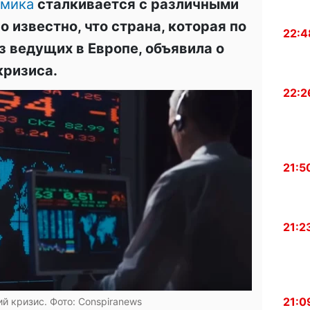
омика
сталкивается с различными
о известно, что страна, которая по
22:4
з ведущих в Европе, объявила о
кризиса.
22:2
21:5
21:2
21:0
й кризис. Фото: Conspiranews