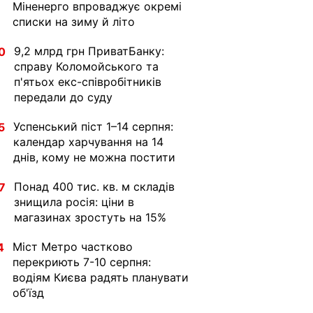
Міненерго впроваджує окремі
списки на зиму й літо
9,2 млрд грн ПриватБанку:
0
справу Коломойського та
п'ятьох екс-співробітників
передали до суду
Успенський піст 1–14 серпня:
5
календар харчування на 14
днів, кому не можна постити
Понад 400 тис. кв. м складів
7
знищила росія: ціни в
магазинах зростуть на 15%
Міст Метро частково
4
перекриють 7-10 серпня:
водіям Києва радять планувати
об'їзд