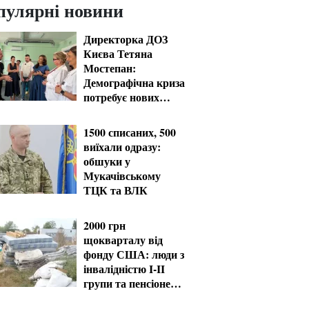
пулярні новини
Директорка ДОЗ
Києва Тетяна
Мостепан:
Демографічна криза
потребує нових
рішень уже сьогодні
1500 списаних, 500
виїхали одразу:
обшуки у
Мукачівському
ТЦК та ВЛК
2000 грн
щокварталу від
фонду США: люди з
інвалідністю I-II
групи та пенсіонери
60+ отримають