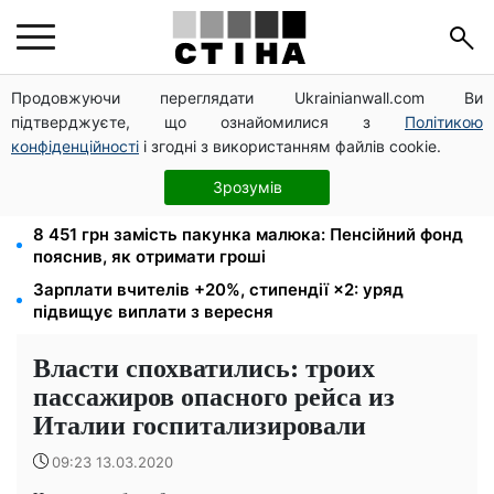
Продовжуючи переглядати Ukrainianwall.com Ви
Пенсія по інвалідності III групи з вересня: від 2595
підтверджуєте, що ознайомилися з
Політикою
до 10 625 грн — хто скільки отримає
конфіденційності
і згодні з використанням файлів cookie.
Мавіки, зарядні станції та апарати для реанімації:
Християнський корпус передав вантаж на
Зрозумів
Запорізький та Покровський напрямки
8 451 грн замість пакунка малюка: Пенсійний фонд
пояснив, як отримати гроші
Зарплати вчителів +20%, стипендії ×2: уряд
підвищує виплати з вересня
Власти спохватились: троих
пассажиров опасного рейса из
Италии госпитализировали
09:23 13.03.2020