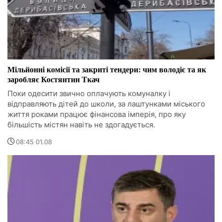
Мільйонні комісії та закриті тендери: чим володіє та як
заробляє Костянтин Ткач
Поки одесити звично оплачують комуналку і
відправляють дітей до школи, за лаштунками міського
життя роками працює фінансова імперія, про яку
більшість містян навіть не здогадується.
08:45 01.08