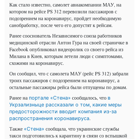
Как стало известно, самолет авиакомпании МАУ, на
котором на рейсе PS 312 перевозили пассажиров с
подозрением на коронавирус, пройдет необходимую
санобработку, после чего его допустят к рейсам.
Ранее сооснователь Независимого союза работников
медицинской отрасли Антон Гура на своей страничке в
Facebook опубликовал видеоролик со своего рейса из
Милана в Киев, которым летели люди с симптомами,
схожими на коронавирус.
Он сообщил, что с самолета МАУ (рейс PS 312) забрали
троих пассажиров с подозрением на коронавирус, а
остальные пассажиры рейса были отпущены по домам.
Ранее на
сообщалось, что
портале «Стена»
в
Укрзализныце рассказали о том, какие меры
предосторожности вводит компания из-за
.
распространения коронавируса
Также
сообщала, что украинские службы
«Стена»
такси подготовились к карантину в связи со вспышкой