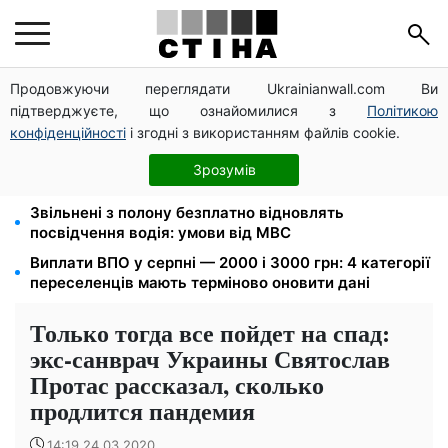
Продовжуючи переглядати Ukrainianwall.com Ви
125 грн за куб води: закон №4777 запустив подвійне
підтверджуєте, що ознайомилися з
Політикою
подорожчання тарифів у регіонах
конфіденційності
і згодні з використанням файлів cookie.
Новий знак на центральній вулиці: водіям
вантажівок заборонили зупинку — штраф до 680
Зрозумів
грн
Звільнені з полону безплатно відновлять
посвідчення водія: умови від МВС
Виплати ВПО у серпні — 2000 і 3000 грн: 4 категорії
переселенців мають терміново оновити дані
Только тогда все пойдет на спад:
экс-санврач Украины Святослав
Протас рассказал, сколько
продлится пандемия
14:19 24.03.2020