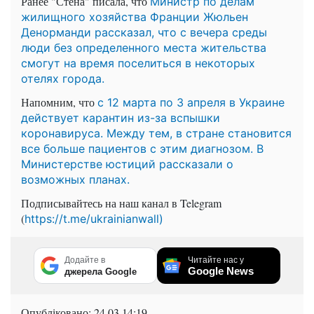
Ранее "Стена" писала, что
Министр
по делам
жилищного хозяйства Франции Жюльен
Денорманди
рассказал, что с вечера среды
люди без определенного места жительства
смогут на время поселиться в некоторых
отелях города.
Напомним, что
с 12 марта по 3 апреля в Украине
действует карантин из-за вспышки
коронавируса. Между тем, в стране становится
все больше пациентов с этим диагнозом. В
Министерстве юстиций рассказали о
возможных планах.
Подписывайтесь на наш канал в Telegram
(
https://t.me/ukrainianwall)
Додайте в
Читайте нас у
Google News
джерела Google
Опубліковано:
24.03 14:19