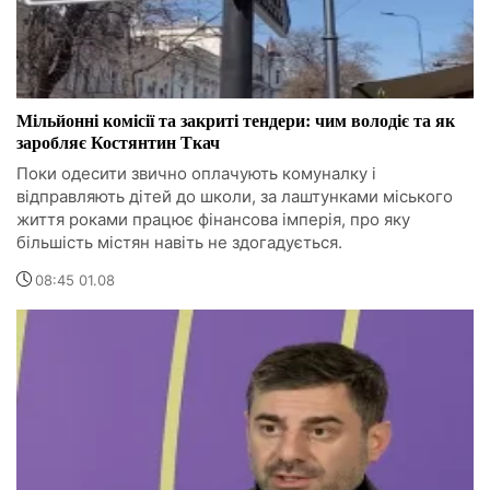
Мільйонні комісії та закриті тендери: чим володіє та як
заробляє Костянтин Ткач
Поки одесити звично оплачують комуналку і
відправляють дітей до школи, за лаштунками міського
життя роками працює фінансова імперія, про яку
більшість містян навіть не здогадується.
08:45 01.08