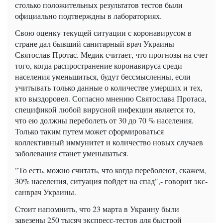
столько положительных результатов тестов были
официально подтверждны в лабораториях.
Свою оценку текущей ситуации с коронавирусом в
стране дал бывший санитарный врач Украины
Святослав Протас. Медик считает, что прогнозы на счет
того, когда распространение коронавируса среди
населения уменьшиться, будут бессмысленны, если
учитывать только данные о количестве умерших и тех,
кто выздоровел. Согласно мнению Святослава Протаса,
спецификой любой вирусной инфекции является то,
что ею должны переболеть от 30 до 70 % населения.
Только таким путем может сформироваться
коллективный иммунитет и количество новых случаев
заболевания станет уменьшаться.
"То есть, можно считать, что когда переболеют, скажем,
30% населения, ситуация пойдет на спад",- говорит экс-
санврач Украины.
Стоит напомнить, что 23 марта в Украину были
завезены 250 тысяч экспресс-тестов для быстрой