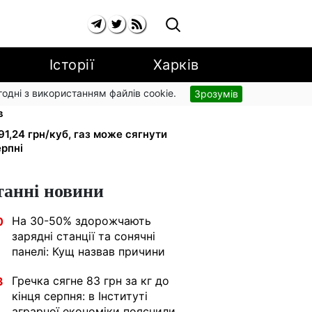
Історії
Харків
згодні з використанням файлів cookie.
Зрозумів
і: добровільні накопичення й
в
91,24 грн/куб, газ може сягнути
ерпні
танні новини
На 30-50% здорожчають
0
зарядні станції та сонячні
панелі: Кущ назвав причини
Гречка сягне 83 грн за кг до
3
кінця серпня: в Інституті
аграрної економіки пояснили