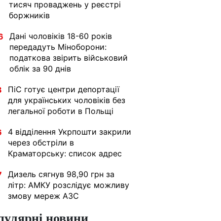
тисяч проваджень у реєстрі
боржників
Дані чоловіків 18-60 років
6
передадуть Міноборони:
податкова звірить військовий
облік за 90 днів
ПіС готує центри депортації
3
для українських чоловіків без
легальної роботи в Польщі
4 відділення Укрпошти закрили
6
через обстріли в
Краматорську: список адрес
Дизель сягнув 98,90 грн за
7
літр: АМКУ розслідує можливу
змову мереж АЗС
пулярні новини