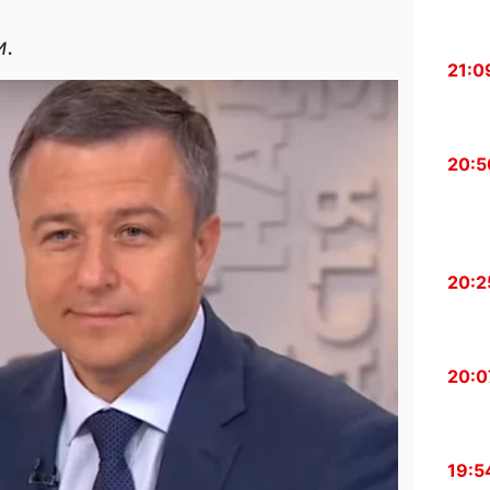
и.
21:0
20:5
20:2
20:0
19:5