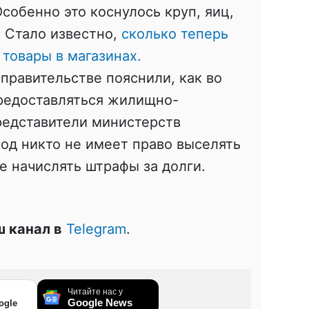
собенно это коснулось круп, яиц,
. Стало известно,
сколько теперь
 товары в магазинах.
 правительстве пояснили, как во
предоставляться жилищно-
редставители министерств
иод никто не имеет право выселять
е начислять штрафы за долги.
 канал в
Telegram
.
Читайте нас у
Google News
ogle