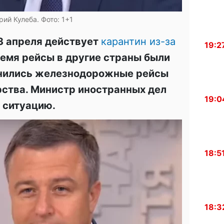
ий Кулеба. Фото: 1+1
 3 апреля действует
карантин из-за
19:2
ремя рейсы в другие страны были
енились железнодорожные рейсы
ства. Министр иностранных дел
19:0
 ситуацию.
18:5
18:3