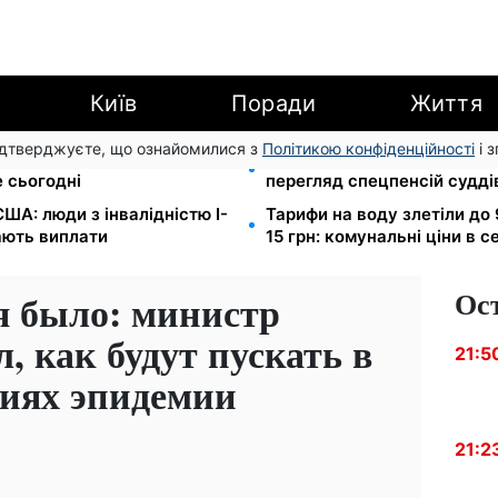
Київ
Поради
Життя
підтверджуєте, що ознайомилися з
Політикою конфіденційності
і 
остепан: Демографічна
Пенсійна реформа у вересн
 сьогодні
перегляд спецпенсій судді
ША: люди з інвалідністю I-
Тарифи на воду злетіли до 
мають виплати
15 грн: комунальні ціни в с
Ос
я было: министр
, как будут пускать в
21:5
виях эпидемии
21:2