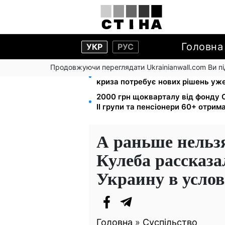
Головна
УКР
РУС
Продовжуючи переглядати Ukrainianwall.com Ви 
Директорка ДОЗ Києва Тетяна М
криза потребує нових рішень уже
2000 грн щокварталу від фонду С
II групи та пенсіонери 60+ отри
А раньше нельз
Кулеба рассказал
Украину в усло
Головна
»
Суспільство