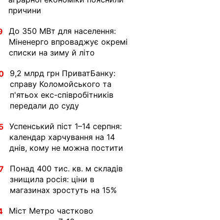
причини
До 350 МВт для населення:
9
Міненерго впроваджує окремі
списки на зиму й літо
9,2 млрд грн ПриватБанку:
0
справу Коломойського та
п'ятьох екс-співробітників
передали до суду
Успенський піст 1–14 серпня:
5
календар харчування на 14
днів, кому не можна постити
Понад 400 тис. кв. м складів
7
знищила росія: ціни в
магазинах зростуть на 15%
Міст Метро частково
4