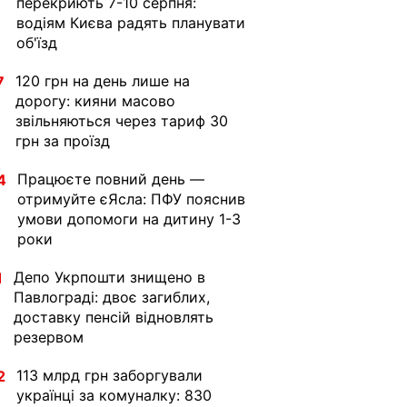
перекриють 7-10 серпня:
водіям Києва радять планувати
об'їзд
120 грн на день лише на
7
дорогу: кияни масово
звільняються через тариф 30
грн за проїзд
Працюєте повний день —
4
отримуйте єЯсла: ПФУ пояснив
умови допомоги на дитину 1-3
роки
Депо Укрпошти знищено в
1
Павлограді: двоє загиблих,
доставку пенсій відновлять
резервом
113 млрд грн заборгували
2
українці за комуналку: 830