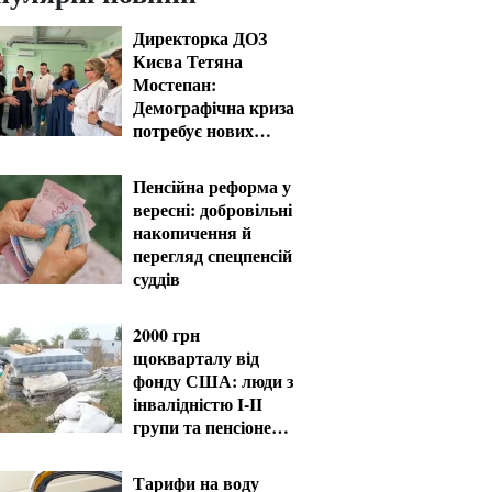
Директорка ДОЗ
Києва Тетяна
Мостепан:
Демографічна криза
потребує нових
рішень уже сьогодні
Пенсійна реформа у
вересні: добровільні
накопичення й
перегляд спецпенсій
суддів
2000 грн
щокварталу від
фонду США: люди з
інвалідністю I-II
групи та пенсіонери
60+ отримають
виплати
Тарифи на воду