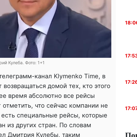
18:0
17:5
ий Кулеба. Фото: 1+1
телеграмм-канал Klymenko Time, в
17:2
 возвращаться домой тех, кто этого
шее время абсолютно все рейсы
 отметить, что сейчас компании не
17:0
 есть специальные рейсы, которые
н из других стран. По словам
По
ел Дмитрия Кулебы, таким