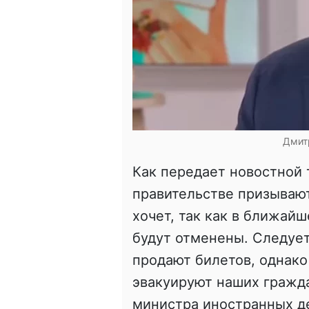
Дмитр
Как передает новостной 
правительстве призывают
хочет, так как в ближай
будут отменены. Следует
продают билетов, однако
эвакуируют наших гражда
министра иностранных д