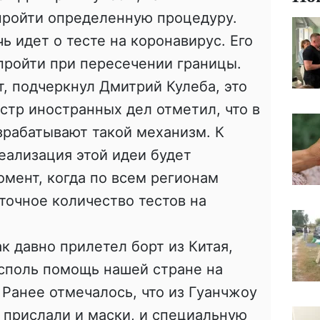
пройти определенную процедуру.
ь идет о тесте на коронавирус. Его
пройти при пересечении границы.
, подчеркнул Дмитрий Кулеба, это
стр иностранных дел отметил, что в
зрабатывают такой механизм. К
реализация этой идеи будет
омент, когда по всем регионам
точное количество тестов на
ак давно прилетел борт из Китая,
исполь помощь нашей стране на
 Ранее отмечалось, что из Гуанчжоу
 прислали и маски, и специальную