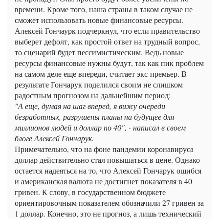
времени. Кроме того, наша страны в таком случае не
сможет использовать новые финансовые ресурсы.
Алексей Гончаурк подчеркнул, что если правительство
выберет дефолт, как простой ответ на трудный вопрос,
то сценарий будет пессимистическим. Ведь новые
ресурсы финансовые нужны будут, так как пик проблем
на самом деле еще впереди, считает экс-премьер. В
результате Гончарук поделился своим не слишком
радостным прогнозом на дальнейшим период:
"А еще, думая на шаг вперед, я вижу очереди
безработных, разрушены планы на будущее для
миллионов людей и доллар по 40", - написал в своем
блоге Алексей Гончарук.
Примечательно, что на фоне пандемии коронавируса
доллар действительно стал повышаться в цене. Однако
остается надеяться на то, что Алексей Гончарук ошибся
и американская валюта не достигнет показателя в 40
гривен. К слову, в государственном бюджете
ориентировочным показателем обозначили 27 гривен за
1 доллар. Конечно, это не прогноз, а лишь технический