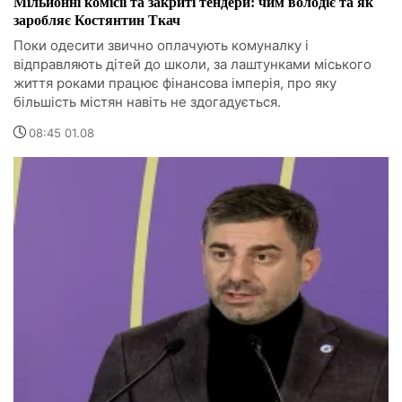
Мільйонні комісії та закриті тендери: чим володіє та як
заробляє Костянтин Ткач
Поки одесити звично оплачують комуналку і
відправляють дітей до школи, за лаштунками міського
життя роками працює фінансова імперія, про яку
більшість містян навіть не здогадується.
08:45 01.08