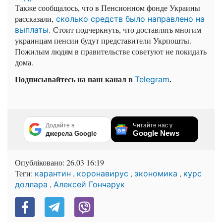
Также сообщалось, что в Пенсионном фонде Украины
рассказали,
сколько средств было направлено на
Стоит подчеркнуть, что доставлять многим
выплаты.
украинцам пенсии будут представители Укрпошты.
Пожилым людям в правительстве советуют не покидать
дома.
Подписывайтесь на наш канал в
.
Telegram
Додайте в
Читайте нас у
Google News
джерела Google
Опубліковано:
26.03 16:19
Теги:
,
,
,
карантин
коронавирус
экономика
курс
,
доллара
Алексей Гончарук