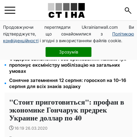
Продовжуючи переглядати Ukrainianwall.com Ви
125 грн за куб води: закон №4777 запустив подвійне
підтверджуєте, що ознайомилися з
Політикою
подорожчання тарифів у регіонах
конфіденційності
і згодні з використанням файлів cookie.
До +37°C на півдні та грози з градом у 9 областях:
прогноз погоди на вихідні від Птухи
Зрозумів
Федоров звільнений і без бронювання: Камельчук
пропонує ексміністру мобілізацію на загальних
умовах
Сонячне затемнення 12 серпня: гороскоп на 10–16
серпня для всіх знаків зодіаку
"Стоит приготовиться": профан в
экономике Гончарук предрек
Украине доллар по 40
16:19 26.03.2020