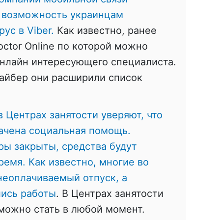
и возможность украинцам
ус в Viber.
Как известно, ранее
octor Online по которой можно
онлайн интересующего специалиста.
Вайбер они расширили список
в Центрах занятости уверяют, что
ачена социальная помощь.
тры закрыты, средства будут
ремя. Как известно, многие во
неоплачиваемый отпуск, а
лись работы
. В Центрах занятости
 можно стать в любой момент.