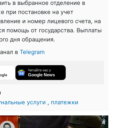
ить в выбранное отделение в
е при постановке на учет
вление и номер лицевого счета, на
ся помощь от государства. Выплаты
вого дня обращения.
канал в
Telegram
Читайте нас у
Google News
ogle
9
нальные услуги
,
платежки