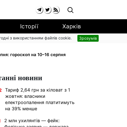
Історії
Харків
згодні з використанням файлів cookie.
Зрозумів
вив рух за власним маршрутом:
пня: гороскоп на 10–16 серпня
танні новини
Тариф 2,64 грн за кіловат з 1
2
жовтня: власники
електроопалення платитимуть
на 39% менше
2 млн ухилянтів — фейк:
1
Федієнко заявив — держава