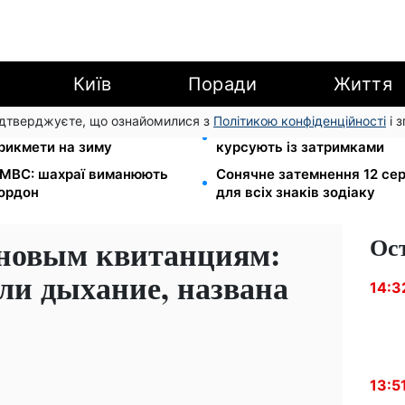
Київ
Поради
Життя
підтверджуєте, що ознайомилися з
Політикою конфіденційності
і 
л Матфій, три суворі
Автобус №54 у Києві відно
прикмети на зиму
курсують із затримками
в МВС: шахраї виманюють
Сонячне затемнення 12 сер
кордон
для всіх знаків зодіаку
Ос
новым квитанциям:
ли дыхание, названа
14:3
13:5