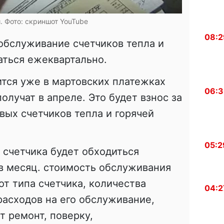
. Фото: скриншот YouTube
08:2
 обслуживание счетчиков тепла и
аться ежеквартально.
тся уже в мартовских платежках
06:
олучат в апреле. Это будет взнос за
ых счетчиков тепла и горячей
05:2
счетчика будет обходиться
в месяц. стоимость обслуживания
от типа счетчика, количества
04:2
расходов на его обслуживание,
 ремонт, поверку,