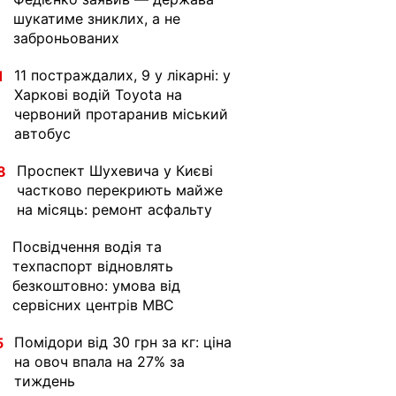
шукатиме зниклих, а не
заброньованих
11 постраждалих, 9 у лікарні: у
1
Харкові водій Toyota на
червоний протаранив міський
автобус
Проспект Шухевича у Києві
8
частково перекриють майже
на місяць: ремонт асфальту
Посвідчення водія та
1
техпаспорт відновлять
безкоштовно: умова від
сервісних центрів МВС
Помідори від 30 грн за кг: ціна
5
на овоч впала на 27% за
тиждень