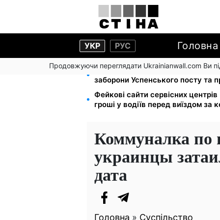
Головна
УКР
РУС
Продовжуючи переглядати Ukrainianwall.com Ви 
Церковне свято 9 серпня: апосто
заборони Успенського посту та 
Фейкові сайти сервісних центрі
гроші у водіїв перед виїздом за 
Коммуналка по 
украинцы затаи
дата
Головна
»
Суспільство