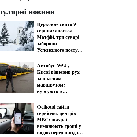
пулярні новини
Церковне свято 9
серпня: апостол
Матфій, три суворі
заборони
Успенського посту
та прикмети на зиму
Автобус №54 у
Києві відновив рух
за власним
маршрутом:
курсують із
затримками
Фейкові сайти
сервісних центрів
МВС: шахраї
виманюють гроші у
водіїв перед виїздом