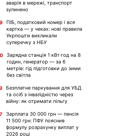
аварія в мережі, транспорт
зупинено
ПІБ, податковий номер і вся
9
картка — у чеках: нові правила
Укрпошти викликали
суперечку з НБУ
Зарядна станція 1 кВт·год на 8
30
годин, генератор — за 6
метрів: гід підготовки до зими
без світла
Безплатне паркування для УБД
9
та осіб з інвалідністю через
війну: як отримати пільгу
Зарплата 30 000 грн — пенсія
7
11 500 грн: ПФУ пояснив
формулу розрахунку виплат у
2026 році