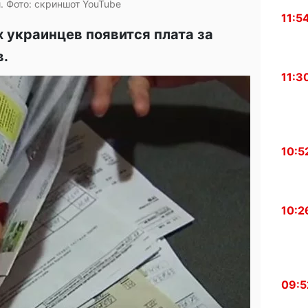
. Фото: скриншот YouTube
11:5
 украинцев появится плата за
в.
11:3
10:5
10:2
09:5