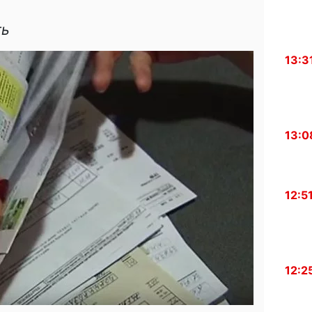
ть
13:3
13:0
12:5
12:2