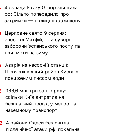
4 склади Fozzy Group знищила
4
рф: Сільпо попередило про
затримки — полиці порожніють
Церковне свято 9 серпня:
0
апостол Матфій, три суворі
заборони Успенського посту та
прикмети на зиму
Аварія на насосній станції:
2
Шевченківський район Києва з
пониженим тиском води
366,6 млн грн за пів року:
6
скільки Київ витратив на
безплатний проїзд у метро та
наземному транспорті
4 райони Одеси без світла
2
після нічної атаки рф: локальна