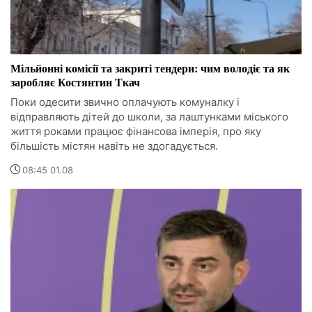
Мільйонні комісії та закриті тендери: чим володіє та як
заробляє Костянтин Ткач
Поки одесити звично оплачують комуналку і
відправляють дітей до школи, за лаштунками міського
життя роками працює фінансова імперія, про яку
більшість містян навіть не здогадується.
08:45 01.08