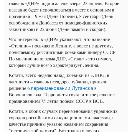
главарь «ДНР» подписал еще вчера, 23 апреля. Второе
название будет использоваться вместе с основным в
праздники – 9 мая (День Победы), 8 сентября (День
освобождения Донбасса от немецко-фашистских
захватчиков) и 22 июня (День памяти и скорби).
Что интересно, в «ДНР» указывают, что название
«Сталино» посвящено Ленину, а вовсе не другому,
почитаемому российскими боевиками лидеру СССР.
По мнению исполкома ДНР, «Сталь» - это символ,
который лучше всего характеризует Ленина.
Кстати, всего неделю назад, боевики из «ЛНР», в
частности – главарь псевдореспублики, приняли
решение о
в
переименовании Луганска
Ворошиловград. Террористы связали такое решение
празднованием 75-летия победы СССР в ВОВ.
Кстати, в обоих случаях переименования украинских
городов российскими оккупационными властями, в
качестве причины указано желанием сохранения
"исторической памяти". Вот только о других