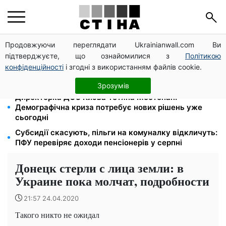
Продовжуючи переглядати Ukrainianwall.com Ви
Працюєте повний день — отримуйте єЯсла: ПФУ
підтверджуєте, що ознайомилися з
Політикою
пояснив умови допомоги на дитину 1-3 роки
конфіденційності
і згодні з використанням файлів cookie.
113 млрд грн заборгували українці за комуналку:
830 тисяч проваджень у реєстрі боржників
Зрозумів
Директорка ДОЗ Києва Тетяна Мостепан:
Демографічна криза потребує нових рішень уже
сьогодні
Субсидії скасують, пільги на комуналку відкличуть:
ПФУ перевіряє доходи пенсіонерів у серпні
Донецк стерли с лица земли: в
Украине пока молчат, подробности
21:57 24.04.2020
Такого никто не ожидал