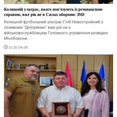
Колишній ультрас, якого пов'язують із резонансною
справою, вже рік не в Силах оборони: ЗМІ
Колишній футбольний ультрас Гліб Новостройний з
позивним "Дніпрянин" вже рік не є
військовослужбовцем Головного управління розвідки
Міноборони.
12:30 04.08