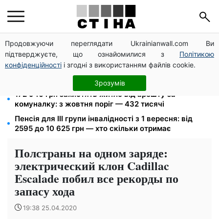
Продовжуючи переглядати Ukrainianwall.com Ви
Метро прийматиме киян до тривоги, але без
підтверджуєте, що ознайомилися з
Політикою
наметів: Бондаренко назвав правила
конфіденційності
і згодні з використанням файлів cookie.
10 заявок — і МСЦ МВС приїде у громаду: обмін
прав, реєстрація авто та міжнародне посвідчення
Зрозумів
172 940 грн захистять житло від арешту за
комуналку: з жовтня поріг — 432 тисячі
Пенсія для III групи інвалідності з 1 вересня: від
2595 до 10 625 грн — хто скільки отримає
Полстраны на одном заряде:
электрический клон Cadillac
Escalade побил все рекорды по
запасу хода
19:38 25.04.2020