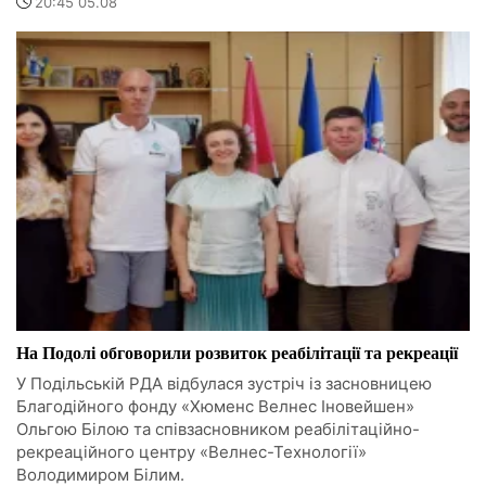
20:45 05.08
На Подолі обговорили розвиток реабілітації та рекреації
У Подільській РДА відбулася зустріч із засновницею
Благодійного фонду «Хюменс Велнес Іновейшен»
Ольгою Білою та співзасновником реабілітаційно-
рекреаційного центру «Велнес-Технології»
Володимиром Білим.