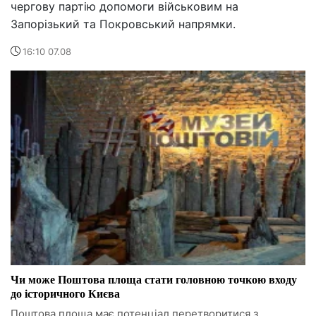
чергову партію допомоги військовим на
Запорізький та Покровський напрямки.
16:10 07.08
Чи може Поштова площа стати головною точкою входу
до історичного Києва
Поштова площа має потенціал перетворитися з