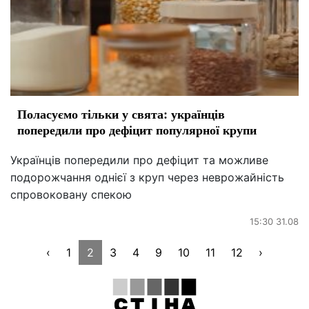
Поласуємо тільки у свята: українців
попередили про дефіцит популярної крупи
Українців попередили про дефіцит та можливе
подорожчання однієї з круп через неврожайність
спровоковану спекою
15:30 31.08
‹
1
2
3
4
9
10
11
12
›