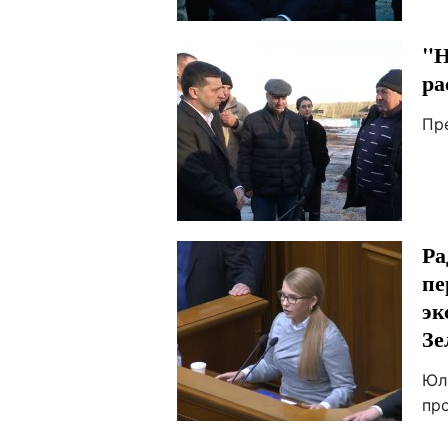
"Н
ра
Пр
Ра
пе
эк
Зе
Юл
пр