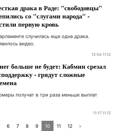
сткая драка в Раде: "свободовцы"
епились со "слугами народа" -
стили первую кровь
парламенте случилась еще одна драка.
явилось видео.
12:54 11.12
нег больше не будет: Кабмин срезал
споддержку - грядут сложные
емена
рмеры получат в три раза меньше выплат
11:17 11.12
6
7
8
9
10
11
12
›