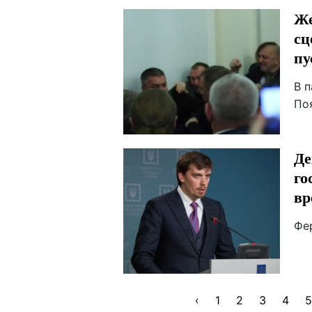
Же
сц
пу
В 
По
Де
го
вр
Фе
‹
1
2
3
4
5