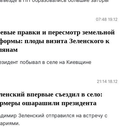
 въезде в ПП образовались большие заторы
07:48 19.12
евые правки и пересмотр земельной
формы: плоды визита Зеленского к
лянам
езидент побывал в селе на Киевщине
21:14 18.12
ленский впервые съездил в село:
рмеры ошарашили президента
адимир Зеленский отправился на встречу с
рариями.