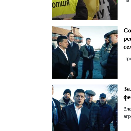
На
Со
ре
се
Пр
Зе
фе
Вл
аг