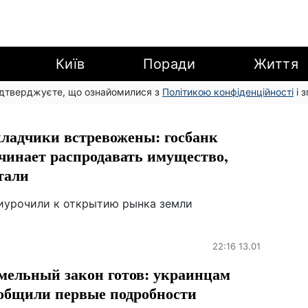
Київ
Поради
Життя
підтверджуєте, що ознайомилися з
Політикою конфіденційності
і 
ладчики встревожены: госбанк
чинает распродавать имущество,
тали
иурочили к открытию рынка земли
22:16 13.01
мельный закон готов: украинцам
общили первые подробности