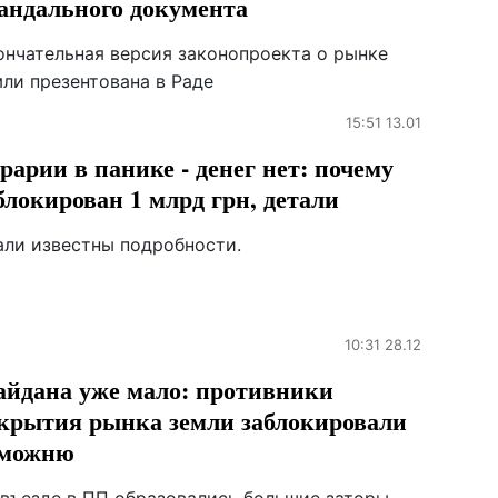
андального документа
ончательная версия законопроекта о рынке
мли презентована в Раде
15:51 13.01
рарии в панике - денег нет: почему
блокирован 1 млрд грн, детали
али известны подробности.
10:31 28.12
йдана уже мало: противники
крытия рынка земли заблокировали
аможню