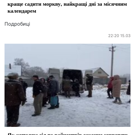
краще садити моркву, найкращі дні за місячним
календарем
Подробиці
22:20 15.03
Як жителям сіл та райцентрів законно уникнути