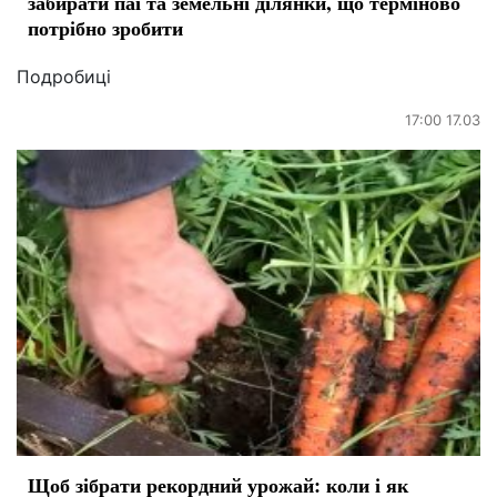
забирати паї та земельні ділянки, що терміново
потрібно зробити
Подробиці
17:00 17.03
Щоб зібрати рекордний урожай: коли і як