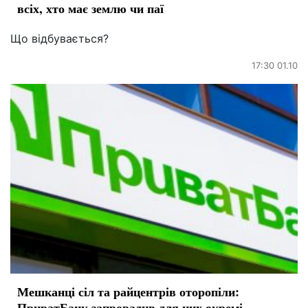
всіх, хто має землю чи паї
Що відбувається?
17:30 01.10
Мешканці сіл та райцентрів оторопіли:
ПриватБанк запровадив для них окремі