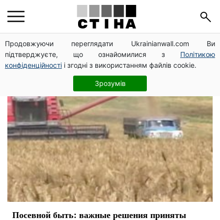
аграрии
Продовжуючи переглядати Ukrainianwall.com Ви
підтверджуєте, що ознайомилися з
Політикою
конфіденційності
і згодні з використанням файлів cookie.
Зрозумів
Посевной быть: важные решения приняты