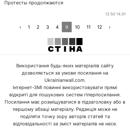
Протесты продолжаются
12:50 14.01
‹
1
2
3
4
9
10
11
12
›
Використання будь-яких матеріалів сайту
дозволяється за умови посилання на
Ukrainianwall.com.
Інтернет-ЗМІ повинні використовувати прямі
відкриті для пошукових систем гіперпосилання.
Посилання має розміщуватися в підзаголовку або в
першому абзаці матеріалу. Редакція може не
поділяти точку зору авторів статей та
відповідальності за зміст матеріалів не несе.