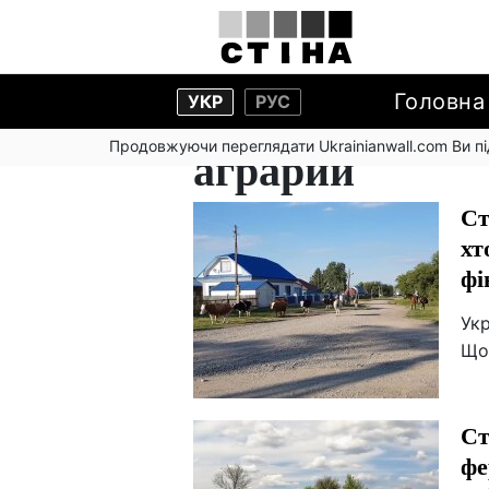
Головна
УКР
РУС
Продовжуючи переглядати Ukrainianwall.com Ви 
аграрии
Ст
хт
фі
Укр
Що
Ст
фе