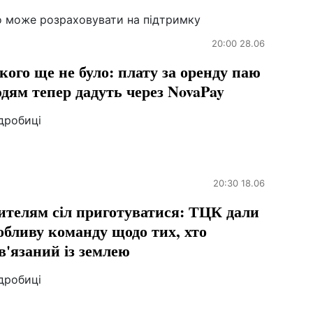
о може розраховувати на підтримку
20:00 28.06
кого ще не було: плату за оренду паю
дям тепер дадуть через NovaPay
дробиці
20:30 18.06
телям сіл приготуватися: ТЦК дали
обливу команду щодо тих, хто
в'язаний із землею
дробиці