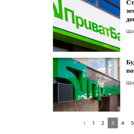
Ст
зе
до
Що
Бу
по
Що
‹
1
2
3
4
5