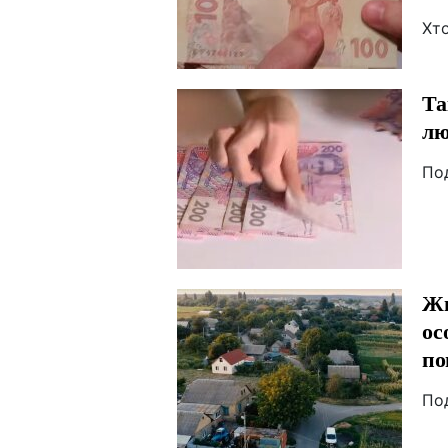
Хт
Та
лю
По
Жи
ос
по
По