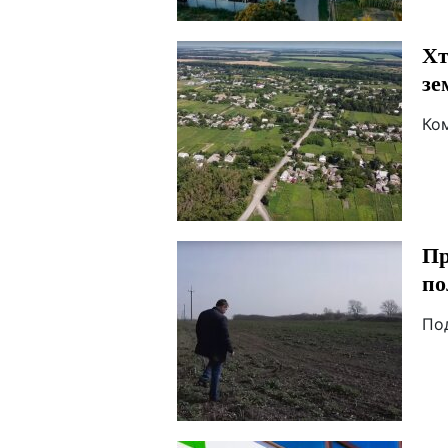
Хт
зе
Ко
Пр
по
По