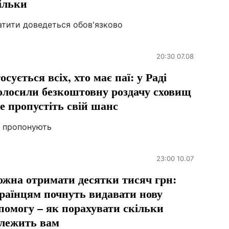
ільки
атити доведеться обов'язково
20:30 07.08
осується всіх, хто має паї: у Раді
олосили безкоштовну роздачу сховищ
не пропустіть свій шанс
 пропонують
23:00 10.07
жна отримати десятки тисяч грн:
раїнцям почнуть видавати нову
помогу – як порахувати скільки
лежить вам