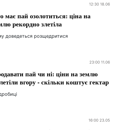
12:30 18.06
о має пай озолотиться: ціна на
млю рекордно злетіла
му доведеться розщедритися
23:00 11.06
одавати пай чи ні: ціни на землю
летіли вгору - скільки коштує гектар
дробиці
16:00 23.05