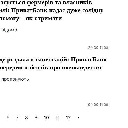
осується фермерів та власників
млі: ПриватБанк надає дуже солідну
помогу – як отримати
 відомо
20:30 11.05
де роздача компенсацій: ПриватБанк
передив клієнтів про нововведення
 пропонують
00:00 11.05
6
7
8
9
10
11
12
›