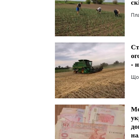
ск
Пл
Ст
ог
- 
Що
Мо
ук
до
на