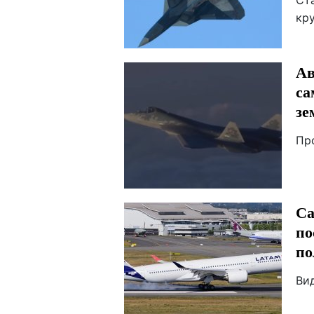
Ст
кр
Ав
са
зе
Пр
Са
по
по
Вид