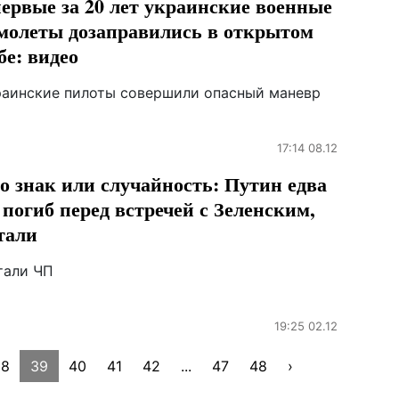
ервые за 20 лет украинские военные
молеты дозаправились в открытом
бе: видео
раинские пилоты совершили опасный маневр
17:14 08.12
о знак или случайность: Путин едва
 погиб перед встречей с Зеленским,
тали
тали ЧП
19:25 02.12
38
39
40
41
42
...
47
48
›