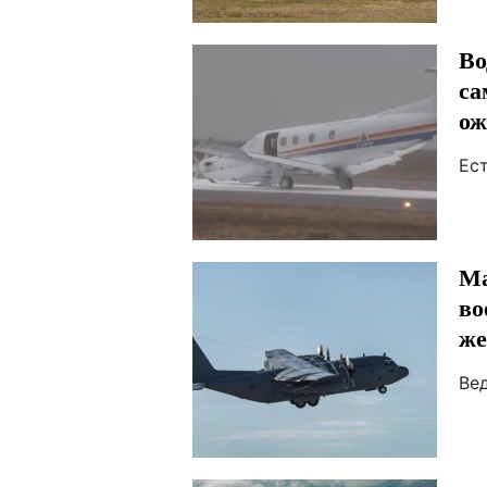
Во
са
ож
Ес
Ма
во
же
Ве