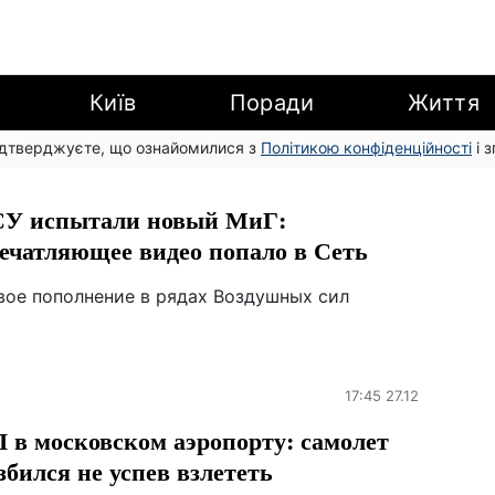
Київ
Поради
Життя
підтверджуєте, що ознайомилися з
Політикою конфіденційності
і 
У испытали новый МиГ:
ечатляющее видео попало в Сеть
вое пополнение в рядах Воздушных сил
17:45 27.12
 в московском аэропорту: самолет
збился не успев взлететь