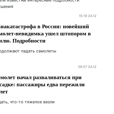
али известны интересные подробности
ушения
15:19 24.12
иакатастрофа в России: новейший
молет-невидимка ушел штопором в
млю. Подробности
одолжают падать самолеты
09:57 24.12
молет начал разваливаться при
садке: пассажиры едва пережили
лет
ать, что-то тяжелое везли