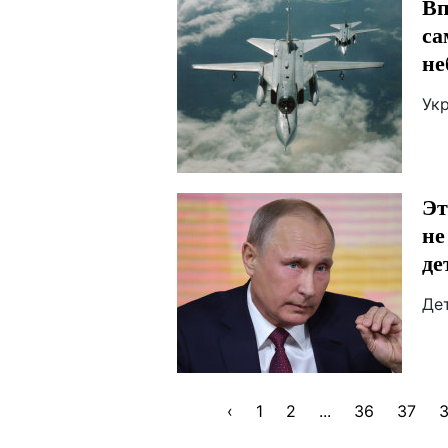
Вп
са
не
Ук
Эт
не
де
Де
‹
1
2
...
36
37