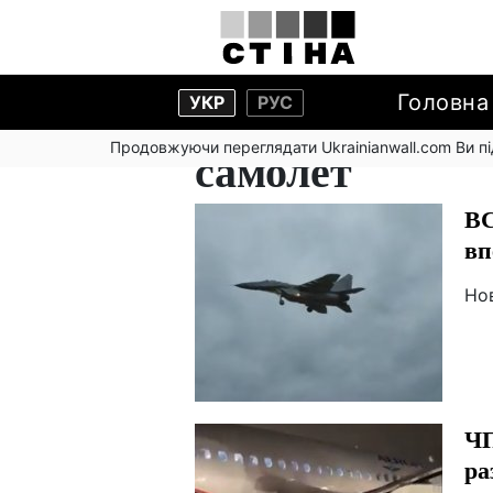
Головна
УКР
РУС
Продовжуючи переглядати Ukrainianwall.com Ви 
самолет
ВС
вп
Но
ЧП
ра