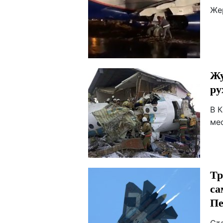
Же
Жу
ру
В 
мес
Тр
са
Пе