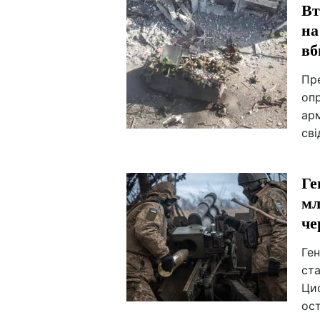
Вт
на
вб
Пр
опр
ар
сві
Ге
мл
че
Ге
ста
Ци
ос