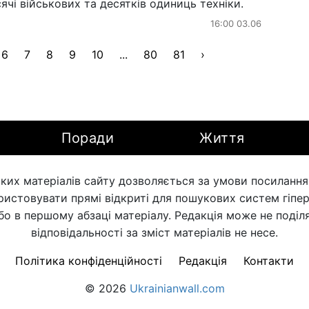
ячі військових та десятків одиниць техніки.
16:00 03.06
6
7
8
9
10
...
80
81
›
Поради
Життя
ких матеріалів сайту дозволяється за умови посилання н
ористовувати прямі відкриті для пошукових систем гіпе
бо в першому абзаці матеріалу. Редакція може не поділя
відповідальності за зміст матеріалів не несе.
Політика конфіденційності
Редакція
Контакти
© 2026
Ukrainianwall.com