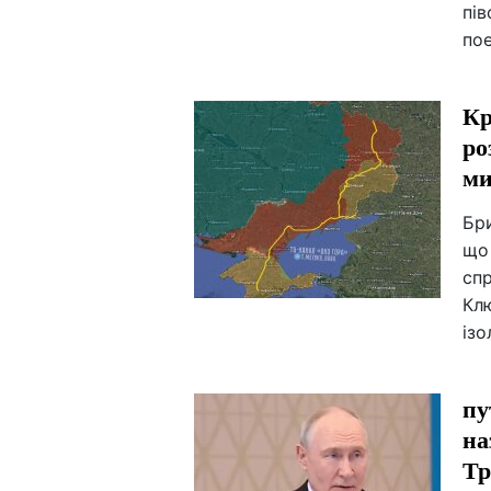
пів
пое
Кр
ро
ми
Бри
що
сп
Кл
ізо
пу
на
Тр