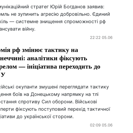
унікаційний стратег Юрій Богданов заявив:
мль не зупинить агресію добровільно. Єдиний
жіль — системне знищення спроможності рф
ансувати війну.
22:22 05.06
мія рф змінює тактику на
неччині: аналітики фіксують
релом — ініціатива переходить до
СУ
ійські окупанти змушені переглядати тактику
ення боїв на Донецькому напрямку на тлі
стання спротиву Сил оборони. Військові
перти фіксують поступовий перехід тактичної
ціативи до української сторони.
02:09 05.06