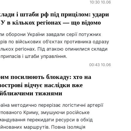
10:30 10.06
лади і штаби рф під прицілом: удари
У в кількох регіонах — що відомо
и оборони України завдали серії потужних
рів по військових об'єктах противника одразу
ількох регіонах. Під атакою опинилися склади
припасів і штаби управління.
00:43 10.06
им посилюють блокаду: хто на
вострові відчує наслідки вже
йближчими тижнями
аїна методично перерізає логістичні артерії
упованого Криму, змушуючи російське
мандування перекидати ресурси в обхід
йнованих маршрутів. Повна ізоляція