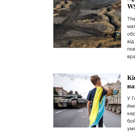
WS
The
мат
обо
від
пов
вра
Кі
на
У 
ймо
ке
бой
ум