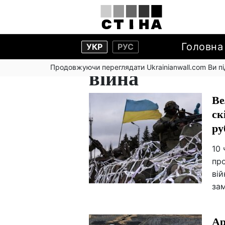
Головна
УКР
РУС
Продовжуючи переглядати Ukrainianwall.com Ви 
війна
Ве
ск
ру
10 
про
вій
за
Ар