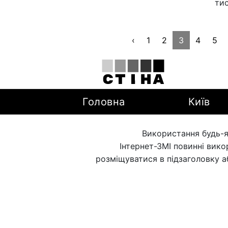
тис
‹
1
2
3
4
5
Головна
Київ
Використання будь-я
Інтернет-ЗМІ повинні вик
розміщуватися в підзаголовку а