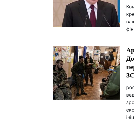
Ком
кре
ва
фін
Ар
До
пе
З
рос
вед
зро
екс
іні