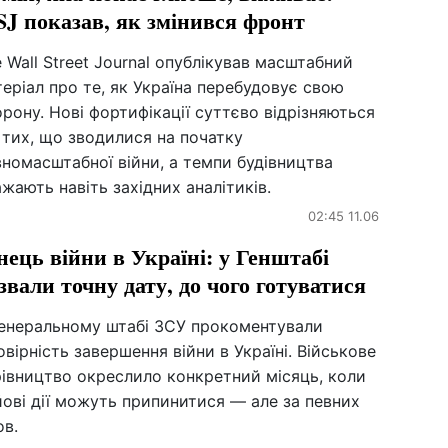
J показав, як змінився фронт
 Wall Street Journal опублікував масштабний
еріал про те, як Україна перебудовує свою
рону. Нові фортифікації суттєво відрізняються
 тих, що зводилися на початку
номасштабної війни, а темпи будівництва
жають навіть західних аналітиків.
02:45 11.06
нець війни в Україні: у Генштабі
звали точну дату, до чого готуватися
Генеральному штабі ЗСУ прокоментували
вірність завершення війни в Україні. Військове
рівництво окреслило конкретний місяць, коли
ові дії можуть припинитися — але за певних
ов.