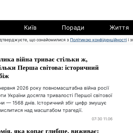
Київ
Поради
Життя
підтверджуєте, що ознайомилися з
Політикою конфіденційності
і 
лика війна триває стільки ж,
ільки Перша світова: історичний
біж
червня 2026 року повномасштабна війна росії
ти України досягла тривалості Першої світової
ни — 1568 днів. Історичний збіг цифр змушує
мислитися над масштабом трагедії.
07:30 11.06
мія, яка копає глибше, виживає: