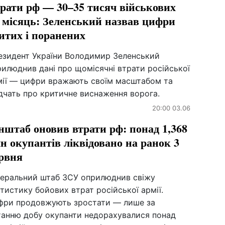
рати рф — 30–35 тисяч військових
 місяць: Зеленський назвав цифри
итих і поранених
езидент України Володимир Зеленський
илюднив дані про щомісячні втрати російської
мії — цифри вражають своїм масштабом та
дчать про критичне виснаження ворога.
20:00 03.06
нштаб оновив втрати рф: понад 1,368
н окупантів ліквідовано на ранок 3
рвня
неральний штаб ЗСУ оприлюднив свіжу
тистику бойових втрат російської армії.
фри продовжують зростати — лише за
танню добу окупанти недорахувалися понад