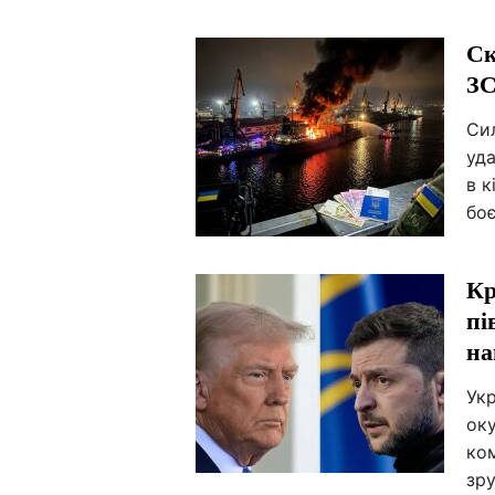
Ск
ЗС
Сил
уда
в к
боє
Кр
пі
на
Укр
ок
ко
зру