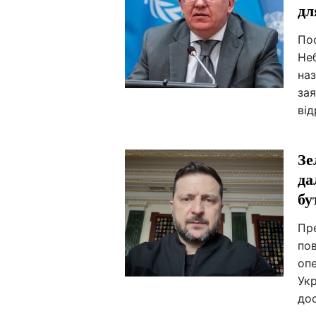
дл
По
Не
на
зая
від
Зе
да
бу
Пр
по
опе
Укр
дос