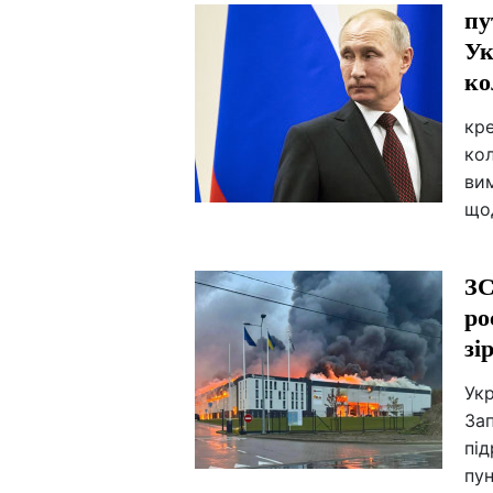
пу
Ук
ко
кре
кол
вим
щод
ЗС
ро
зі
Укр
За
під
пу