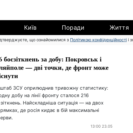
Київ
Поради
Життя
підтверджуєте, що ознайомилися з
Політикою конфіденційності
і 
6 боєзіткнень за добу: Покровськ і
ляйполе — дві точки, де фронт може
існути
нштаб ЗСУ оприлюднив тривожну статистику:
одну добу на лінії фронту сталося 216
зіткнень. Найскладніша ситуація — на двох
рямках, де росія кидає в бій максимальні
ерви.
13:00 23.05