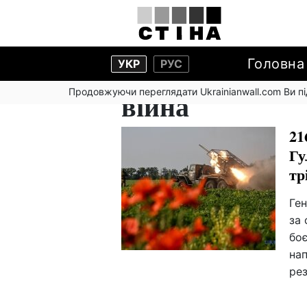
Головна
УКР
РУС
Продовжуючи переглядати Ukrainianwall.com Ви 
війна
21
Гу
тр
Ге
за 
боє
нап
рез