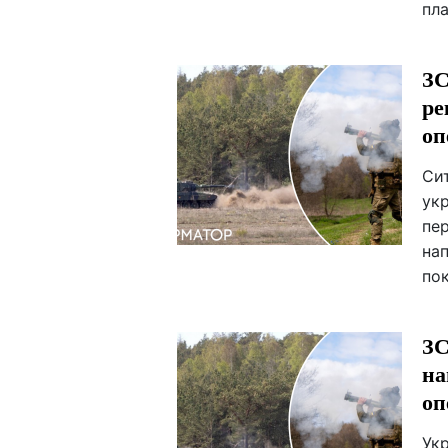
пла
ЗС
ре
оп
Сит
укр
пер
на
пок
ЗС
на
оп
Ук