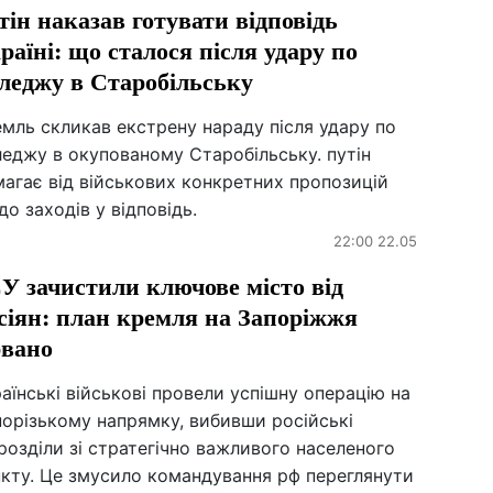
тін наказав готувати відповідь
раїні: що сталося після удару по
леджу в Старобільську
мль скликав екстрену нараду після удару по
еджу в окупованому Старобільську. путін
агає від військових конкретних пропозицій
о заходів у відповідь.
22:00 22.05
У зачистили ключове місто від
сіян: план кремля на Запоріжжя
рвано
аїнські військові провели успішну операцію на
порізькому напрямку, вибивши російські
розділи зі стратегічно важливого населеного
нкту. Це змусило командування рф переглянути