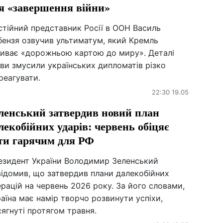
я «завершення війни»
стійний представник Росії в ООН Василь
бензя озвучив ультиматум, який Кремль
зиває «дорожньою картою до миру». Деталі
ви змусили українських дипломатів різко
реагувати.
22:30 19.05
ленський затвердив новий план
лекобійних ударів: червень обіцяє
ти гарячим для РФ
езидент України Володимир Зеленський
відомив, що затвердив плани далекобійних
рацій на червень 2026 року. За його словами,
аїна має намір творчо розвинути успіхи,
ягнуті протягом травня.