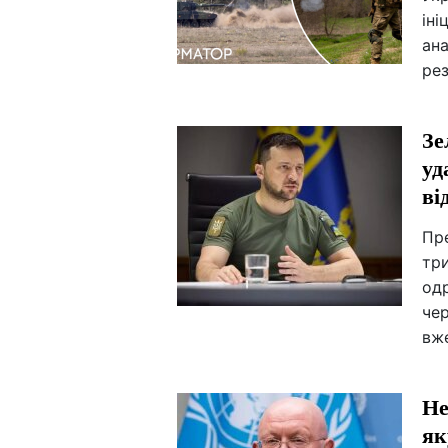
іні
ана
рез
Зе
уд
ві
Пр
три
одр
чер
вже
Не
як