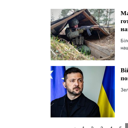
Ма
го
на
Біл
на
Ві
по
Зел