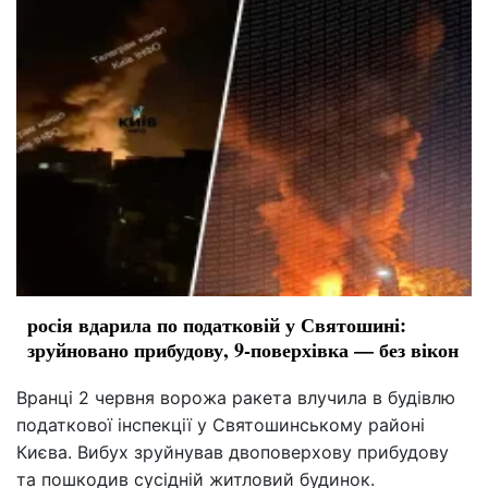
росія вдарила по податковій у Святошині:
зруйновано прибудову, 9-поверхівка — без вікон
Вранці 2 червня ворожа ракета влучила в будівлю
податкової інспекції у Святошинському районі
Києва. Вибух зруйнував двоповерхову прибудову
та пошкодив сусідній житловий будинок.