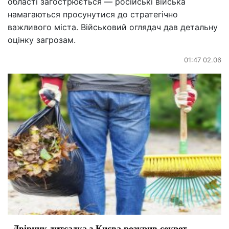
області загострюється — російські війська
намагаються просунутися до стратегічно
важливого міста. Військовий оглядач дав детальну
оцінку загрозам.
01:47 02.06
Двірник дитсадка з Києва розкрив секрет