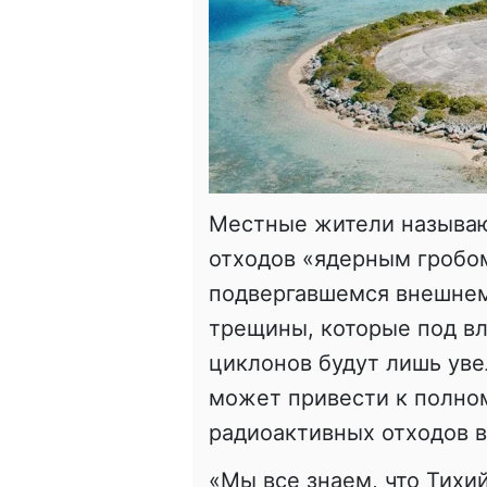
Местные жители называю
отходов «ядерным гробом
подвергавшемся внешнем
трещины, которые под в
циклонов будут лишь увел
может привести к полно
радиоактивных отходов в
«Мы все знаем, что Тихи