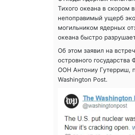
Тихого океана в скором 
непоправимый ущерб эко
могильником ядерных отх
океана быстро разрушает
Об этом заявил на встре
островного государства
ООН Антониу Гутерриш,
Washington Post.