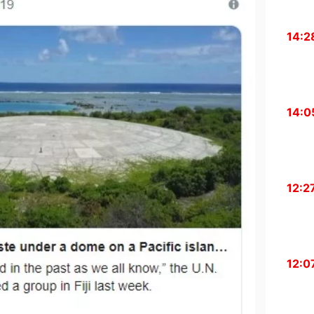
14:2
14:0
12:2
12:0