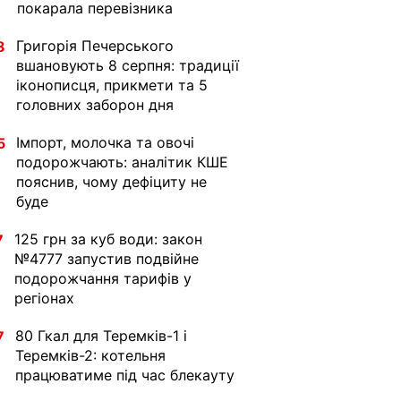
покарала перевізника
Григорія Печерського
8
вшановують 8 серпня: традиції
іконописця, прикмети та 5
головних заборон дня
Імпорт, молочка та овочі
5
подорожчають: аналітик КШЕ
пояснив, чому дефіциту не
буде
125 грн за куб води: закон
7
№4777 запустив подвійне
подорожчання тарифів у
регіонах
80 Гкал для Теремків-1 і
7
Теремків-2: котельня
працюватиме під час блекауту