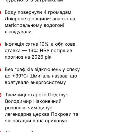
Воду повернули 4 громадам
0
Дніпропетровщини: аварію на
магістральному водогоні
ліквідували
Інфляція сягне 10%, а облікова
6
ставка — 16%: НБУ погіршив
прогноз на 2026 рік
Без графіків відключень у спеку
5
до +39°C: Шмигаль назвав, що
врятувало енергосистему
Таємниці старого Подолу:
5
Володимир Наконечний
розповів, чим дивує
легендарна церква Покрови та
які загадки вона приховує