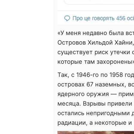
«У меня недавно была в
Островов Хильдой Хайни,
существует риск утечки 
которые там захоронены»
Так, с 1946-го по 1958 г
островах 67 наземных, 
ядерного оружия — прим
месяца. Взрывы привели 
остались непригодными д
радиации, а некоторые и 