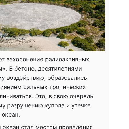
т захоронение радиоактивных
». В бетоне, десятилетиями
у воздействию, образовались
лиянием сильных тропических
ичиваться. Это, в свою очередь,
му разрушению купола и утечке
 океан.
й океан стал местом проведения