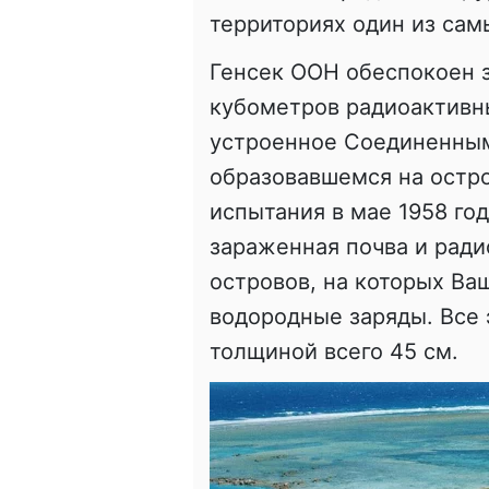
территориях один из сам
Генсек ООН обеспокоен 
кубометров радиоактивн
устроенное Соединенным
образовавшемся на остр
испытания в мае 1958 го
зараженная почва и ради
островов, на которых Ва
водородные заряды. Все 
толщиной всего 45 см.