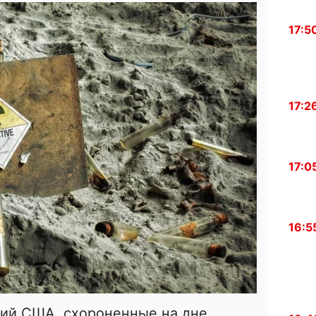
17:5
17:2
17:0
16:5
ий США, схороненные на дне