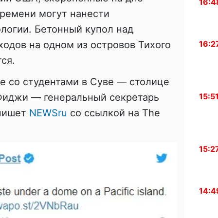
16:4
времени могут нанести
логии. Бетонный купол над
одов на одном из островов Тихого
16:2
ся.
че со студентами в Суве — столице
 Фиджи — генеральный секретарь
15:5
 пишет
NEWSru
со ссылкой на The
15:2
14:4