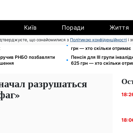
Київ
Поради
Життя
підтверджуєте, що ознайомилися з
Політикою конфіденційності
і 
7 запустив подвійне
Пенсія по інвалідності III г
х
грн — хто скільки отримає
оручив РНБО позбавляти
Пенсія для III групи інвалід
ушення
625 грн — хто скільки отр
Ос
 начал разрушаться
фаг»
18:2
18:0