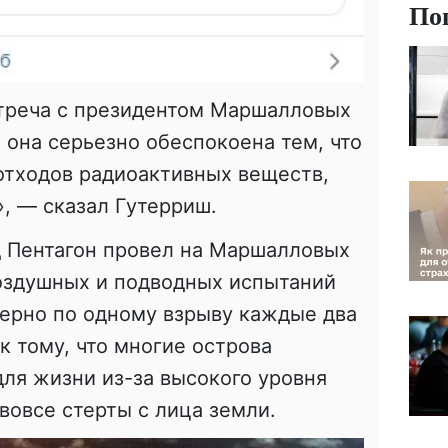
По
стреча с президентом Маршалловых
 она серьезно обеспокоена тем, что
отходов радиоактивных веществ,
, — сказал Гутерриш.
од Пентагон провел на Маршалловых
воздушных и подводных испытаний
ерно по одному взрыву каждые два
к тому, что многие острова
ля жизни из-за высокого уровня
вовсе стерты с лица земли.