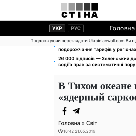
Головна
УКР
РУС
Продовжуючи переглядати Ukrainianwall.com Ви 
125 грн за куб води: закон №477
подорожчання тарифів у регіона
26 000 підписів — Зеленський д
водіїв прав за систематичні пор
В Тихом океане
«ядерный сарко
Головна
»
Світ
16:42 21.05.2019