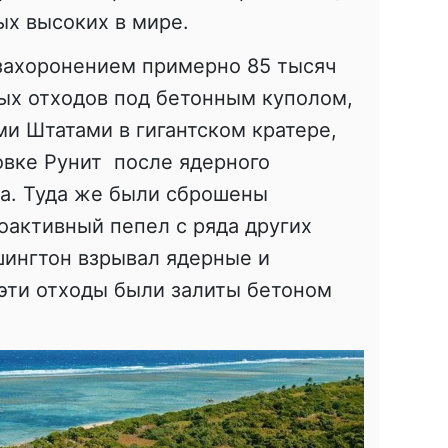
ых высоких в мире.
захоронением примерно 85 тысяч
ых отходов под бетонным куполом,
и Штатами в гигантском кратере,
овке Рунит после ядерного
да. Туда же были сброшены
оактивный пепел с ряда других
шингтон взрывал ядерные и
эти отходы были залиты бетоном