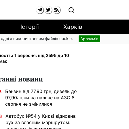
Історії
Харків
згодні з використанням файлів cookie.
Зрозумів
рупи з вересня: від 2595 до 10 625
ності з 1 вересня: від 2595 до 10
имає
танні новини
Бензин від 77,90 грн, дизель до
6
97,90: ціни на пальне на АЗС 8
серпня не змінилися
Автобус №54 у Києві відновив
6
рух за власним маршрутом:
курсують із затримками