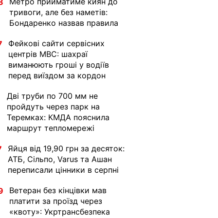
Метро прийматиме киян до
8
тривоги, але без наметів:
Бондаренко назвав правила
Фейкові сайти сервісних
7
центрів МВС: шахраї
виманюють гроші у водіїв
перед виїздом за кордон
Дві труби по 700 мм не
1
пройдуть через парк на
Теремках: КМДА пояснила
маршрут тепломережі
Яйця від 19,90 грн за десяток:
7
АТБ, Сільпо, Varus та Ашан
переписали цінники в серпні
Ветеран без кінцівки мав
9
платити за проїзд через
«квоту»: Укртрансбезпека