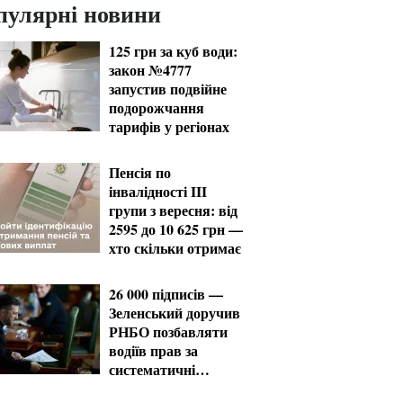
пулярні новини
125 грн за куб води:
закон №4777
запустив подвійне
подорожчання
тарифів у регіонах
Пенсія по
інвалідності III
групи з вересня: від
2595 до 10 625 грн —
хто скільки отримає
26 000 підписів —
Зеленський доручив
РНБО позбавляти
водіїв прав за
систематичні
порушення