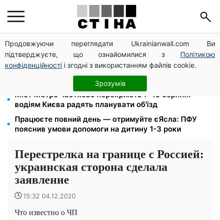
Продовжуючи переглядати Ukrainianwall.com Ви
200+ тисяч у СЗЧ, мільйони в розшуку: Федоров
підтверджуєте, що ознайомилися з
Політикою
розкрив план реформи мобілізації та ТЦК
конфіденційності
і згодні з використанням файлів cookie.
Допомога людям з інвалідністю I-II групи: DRC,
Acted і NP реєструють просто вдома на Херсонщині
Зрозумів
Міст Метро частково перекриють 7-10 серпня:
водіям Києва радять планувати об'їзд
Працюєте повний день — отримуйте єЯсла: ПФУ
пояснив умови допомоги на дитину 1-3 роки
Перестрелка на границе с Россией:
украинская сторона сделала
заявление
15:32 04.12.2020
Что известно о ЧП