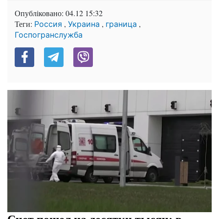
Опубліковано:
04.12 15:32
Теги:
,
,
,
Россия
Украина
граница
Госпогранслужба
Счет пошел на десятки тысяч: в